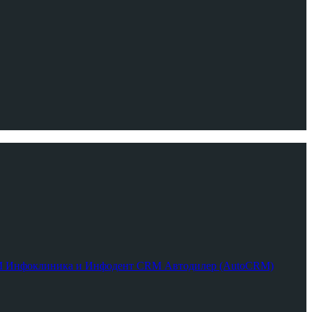
RM
Инфоклиника и Инфодент
CRM Автодилер (AutoCRM)