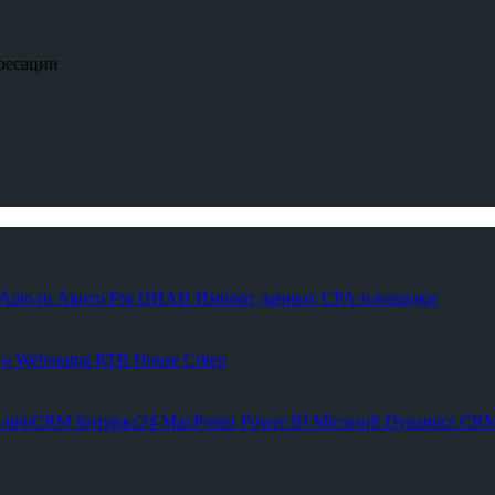
ресации
Auto.ru
Авито Pro
ЦИАН
Импорт данных
CPA-площадки
Go
Weborama
RTB House
Criteo
С
amoCRM
Битрикс24
MaxPoster
Power BI
Microsoft Dynamics C