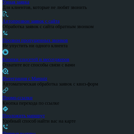
Умная заявка
Для клиентов, которые не любят звонить
Автопрозвон заявок с сайта
Обработка заявок с сайта обратным звонком
Прозвон пропущенных звонков
Не упустить ни одного клиента
Кнопки соцсетей и месседжеров
Охватите все способы связи с вами
Интеграция с Marquiz
Автоматическая обработка заявок с квиз-форм
Промо-ссылки
Кнопка перехода по ссылке
Проложить маршрут
Удобный способ найти вас на карте
Прямые вызовы