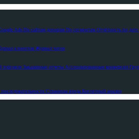
Google Ads
По сайтам донорам
По сегментам
Отчётность по дате
урнал клиентов
Журнал чатов
й торговле
Заказанные отчеты
Ассоциированные конверсии
Гру
 последовательности
Страницы входа
Когортный анализ