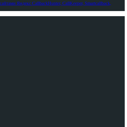
-сайтами Яндекс
CallbackHunter, CallKeeper, Smartcallback,