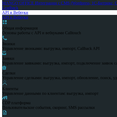
MANGO OFFICE
Интеграции с CMS (Wordpress, 1С-Битрикс, Op
Leadback
API и Вебхуки
API и Вебхуки
Общая информация
Основы работы с API и вебхуками Calltouch
Звонки
Управление звонками: выгрузка, импорт, Callback API
Заявки
Управление заявками: выгрузка, импорт, подключение заявок с
Сделки
Управление сделками: выгрузка, импорт, обновление, поиск, у
Клиенты
Управление данными по клиентам: выгрузка, импорт
CDP платформа
Пользовательские события, скоринг, SMS рассылки