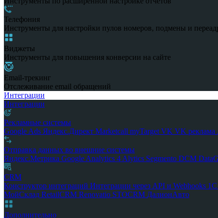
Инструменты по расширенной настройке отчетов
Телефония
Инструменты для настройки пулов номеров, подмены и переад
Виджеты
Инструменты для повышения конверсии на сайте
Email-трекинг
Отслеживание email обращений
Интеграции
Интеграции
Рекламные системы
Google Ads
Яндекс.Директ
Marketcall
myTarget
VK
VK реклама
Отправка данных во внешние системы
Яндекс.Метрика
Google Analytics 4
Alytics
Segmento
DCM
Data
CRM
Конструктор интеграций
Интеграции через API и Webhooks
1
МойСклад
RetailCRM
Renovatio
STOCRM
ДалионАвто
Дополнительно