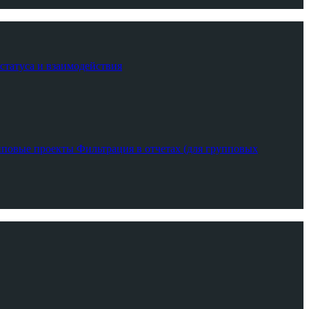
 статуса и взаимодействия
пповые проекты
Фильтрация в отчетах (для групповых