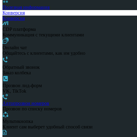
Полезная информация
Конверсия
Конверсия
CDP платформа
Коммуникация с текущими клиентами
Онлайн чат
Общайтесь с клиентами, как им удобно
Обратный звонок
Заказ колбека
Прозвон лид-форм
VK, TikTok
Автопрозвон номеров
Прозвон по списку номеров
Мультикнопка
Клиент сам выберет удобный способ связи