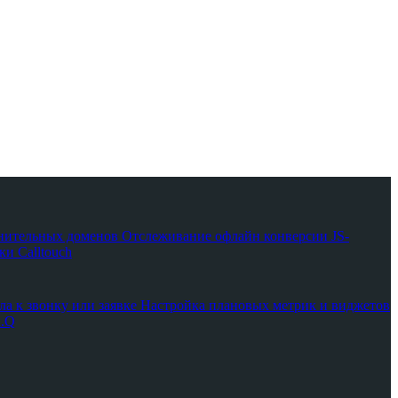
нительных доменов
Отслеживание офлайн конверсии
JS-
и Calltouch
ла к звонку или заявке
Настройка плановых метрик и виджетов
A.Q