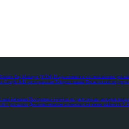
з Yandex Tag Manager (YTM)
Подключение к отслеживанию допол
х Google
A/B тестирование
Telegram канал Технической поддержк
й utm-метками
Построение отчетов по дате сессии, которая приве
ий и рассылок
Дополнительные возможности меню кабинета
F.