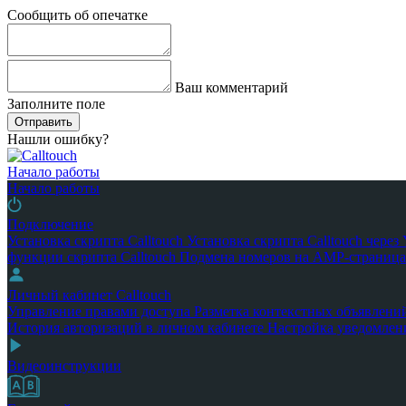
Сообщить об опечатке
Ваш комментарий
Заполните поле
Отправить
Нашли ошибку?
Начало работы
Начало работы
Подключение
Установка скрипта Calltouch
Установка скрипта Calltouch чере
функции скрипта Calltouch
Подмена номеров на AMP-страница
Личный кабинет Calltouch
Управление правами доступа
Разметка контекстных объявлени
История авторизаций в личном кабинете
Настройка уведомлен
Видеоинструкции