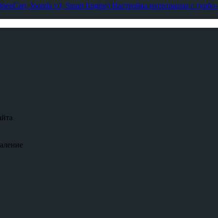
enCart, Joomla v3, Smart Engine)
Настройка интеграции с турбо
айта
даление