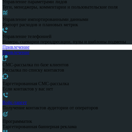
Управление параметрами лидов
Теги, менеджеры, комментарии и пользовательские поля
Управление импортированными данными
Импорт расходов и плановых метрик
Управление телефонией
Номера, сценарии переадресации, пулы и шаблоны подмены
Привлечение
Привлечение
СМС-рассылка по базе клиентов
Рассылка по списку контактов
Таргетированная СМС-рассылка
Если контактов у вас нет
Войс-таргет
Получение контактов аудитории от операторов
Программатик
Таргетированная баннерная реклама