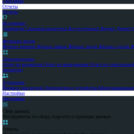
Глоссарий
Отчеты
Отчеты
Источники
Дашборды
Сквозная аналитика
Все источники
Яндекс Директ
Журналы лидов
Журнал звонков
Журнал заявок
Журнал лидов
Журнал сделок
Ж
Дополнительно
Отчет по виджетам
Отчет по менеджерам
Отчет по электронно
проектов)
Аудитория
Время и дни недели
Технологии и устройства
Многоканальные
Настройки
Настройки
Сбор данных
Инструменты по сбору, подсчету и проверке данных
Отчеты