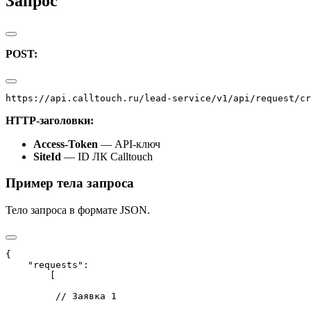
Запрос
POST:
https://api.calltouch.ru/lead-service/v1/api/request/cr
HTTP-заголовки:
Access-Token
— API-ключ
SiteId
— ID ЛК Calltouch
Пример тела запроса
Тело запроса в формате JSON.
{

    "requests":

        [

         // Заявка 1
