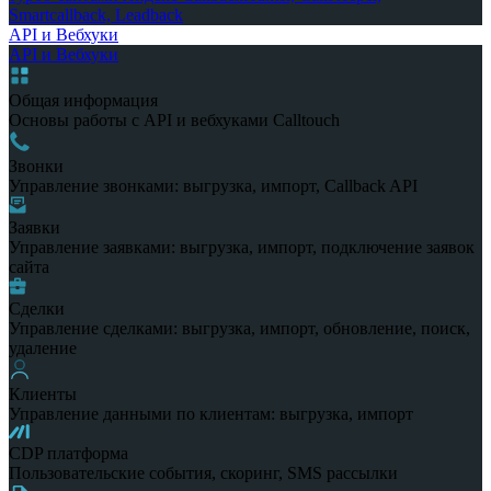
Smartcallback, Leadback
API и Вебхуки
API и Вебхуки
Общая информация
Основы работы с API и вебхуками Calltouch
Звонки
Управление звонками: выгрузка, импорт, Callback API
Заявки
Управление заявками: выгрузка, импорт, подключение заявок
сайта
Сделки
Управление сделками: выгрузка, импорт, обновление, поиск,
удаление
Клиенты
Управление данными по клиентам: выгрузка, импорт
CDP платформа
Пользовательские события, скоринг, SMS рассылки