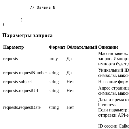
            // Заявка N

            ...

        ]

}
Параметры запроса
Параметр
Формат
Обязательный
Описание
Массив заявок.
requests
array
Да
запрос. Импорт
импорта будет д
Уникальный ID
requests.requestNumber
string
Да
символы, макс
requests.subject
string
Нет
Название форм
Адрес страницы
requests.requestUrl
string
Нет
символы, макс
Дата и время о
hh:mm:ss.
requests.requestDate
string
Нет
Если параметр н
отправки API-з
ID сессии Call