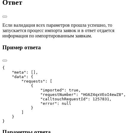
Ответ
Если валидация всех параметров прошла успешно, то
запускается процесс импорта заявок и в ответ отдается
информация по импортированным заявкам.
Пример ответа
{

    "meta": [],

    "data": {

        "requests": [

            {

                "imported": true,

                "requestNumber": "HG6Z4qxVEoI4ewZ8",

                "calltouchRequestId": 1257831,

                "error": null

            }

        ]

    }

}   
Параметры ответа