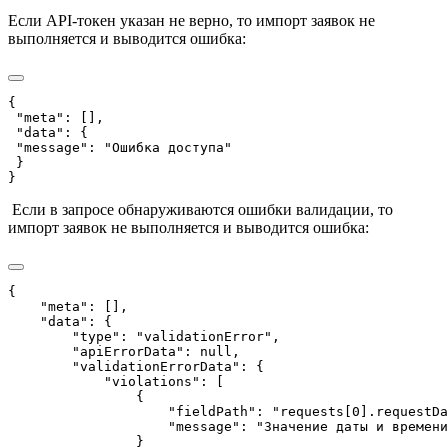
Если API-токен указан не верно, то импорт заявок не
выполняется и выводится ошибка:
{

 "meta": [],

 "data": {

 "message": "Ошибка доступа"

 }

Если в запросе обнаруживаются ошибки валидации, то
импорт заявок не выполняется и выводится ошибка:
{

    "meta": [],

    "data": {

        "type": "validationError",

        "apiErrorData": null,

        "validationErrorData": {

            "violations": [

                {

                    "fieldPath": "requests[0].requestDa
                    "message": "Значение даты и времени
                }
