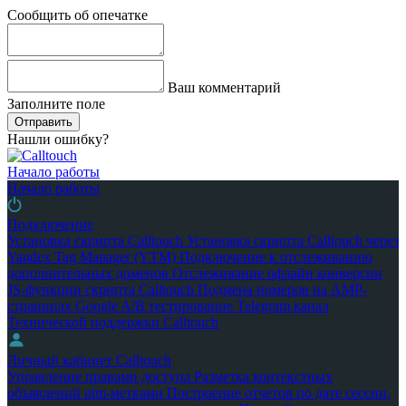
Сообщить об опечатке
Ваш комментарий
Заполните поле
Отправить
Нашли ошибку?
Начало работы
Начало работы
Подключение
Установка скрипта Calltouch
Установка скрипта Calltouch через
Yandex Tag Manager (YTM)
Подключение к отслеживанию
дополнительных доменов
Отслеживание офлайн конверсии
JS-функции скрипта Calltouch
Подмена номеров на AMP-
страницах Google
A/B тестирование
Telegram канал
Технической поддержки Calltouch
Личный кабинет Calltouch
Управление правами доступа
Разметка контекстных
объявлений utm-метками
Построение отчетов по дате сессии,