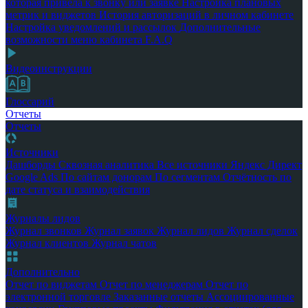
которая привела к звонку или заявке
Настройка плановых
метрик и виджетов
История авторизаций в личном кабинете
Настройка уведомлений и рассылок
Дополнительные
возможности меню кабинета
F.A.Q
Видеоинструкции
Глоссарий
Отчеты
Отчеты
Источники
Дашборды
Сквозная аналитика
Все источники
Яндекс Директ
Google Ads
По сайтам донорам
По сегментам
Отчётность по
дате статуса и взаимодействия
Журналы лидов
Журнал звонков
Журнал заявок
Журнал лидов
Журнал сделок
Журнал клиентов
Журнал чатов
Дополнительно
Отчет по виджетам
Отчет по менеджерам
Отчет по
электронной торговле
Заказанные отчеты
Ассоциированные