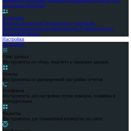
конверсии
Групповые проекты
Фильтрация в отчетах (для
групповых проектов)
Аудитория
Время и дни недели
Технологии и устройства
Многоканальные последовательности
Страницы входа
Когортный анализ
Настройки
Настройки
Сбор данных
Инструменты по сбору, подсчету и проверке данных
Отчеты
Инструменты по расширенной настройке отчетов
Телефония
Инструменты для настройки пулов номеров, подмены и
переадресации
Виджеты
Инструменты для повышения конверсии на сайте
Email-трекинг