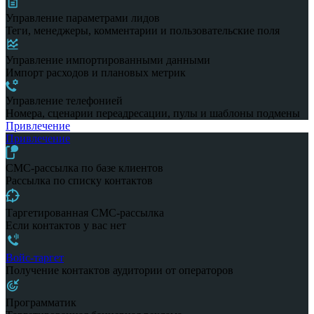
Управление параметрами лидов
Теги, менеджеры, комментарии и пользовательские поля
Управление импортированными данными
Импорт расходов и плановых метрик
Управление телефонией
Номера, сценарии переадресации, пулы и шаблоны подмены
Привлечение
Привлечение
СМС-рассылка по базе клиентов
Рассылка по списку контактов
Таргетированная СМС-рассылка
Если контактов у вас нет
Войс-таргет
Получение контактов аудитории от операторов
Программатик