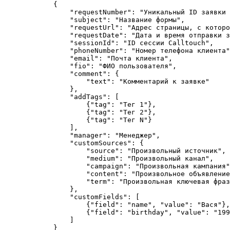
            {

                "requestNumber": "Уникальный ID заявки 
                "subject": "Название формы",

                "requestUrl": "Адрес страницы, с которо
                "requestDate": "Дата и время отправки з
                "sessionId": "ID сессии Calltouch",

                "phoneNumber": "Номер телефона клиента"
                "email": "Почта клиента",

                "fio": "ФИО пользователя",

                "comment": {

                    "text": "Комментарий к заявке"

                },

                "addTags": [

                    {"tag": "Тег 1"},

                    {"tag": "Тег 2"},

                    {"tag": "Тег N"}

                ],

                "manager": "Менеджер",

                "customSources": {

                    "source": "Произвольный источник",

                    "medium": "Произвольный канал",

                    "campaign": "Произвольная кампания"
                    "content": "Произвольное объявление
                    "term": "Произвольная ключевая фраз
                },

                "customFields": [

                    {"field": "name", "value": "Вася"},

                    {"field": "birthday", "value": "199
                ]

            }
