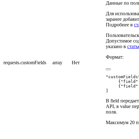
Данные по поль
Для использова
заранее добави
Подробнее в
ст
Пользовательск
Допустимое со
указано в
стать
Формат:
requests.customFields
array
Нет
"customFields
     {"field"
     {"field"
]
В field передае
API, в value пе
поля.
Максимум 20 п