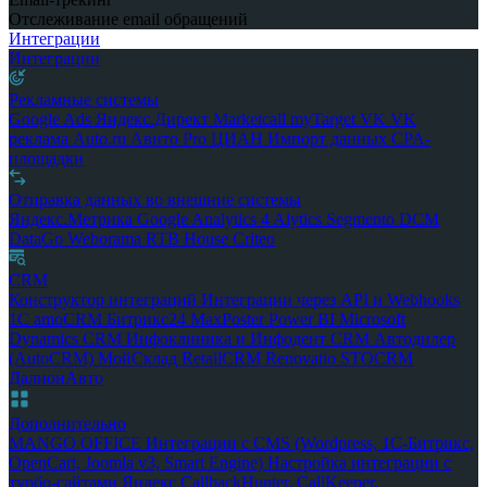
Отслеживание email обращений
Интеграции
Интеграции
Рекламные системы
Google Ads
Яндекс.Директ
Marketcall
myTarget
VK
VK
реклама
Auto.ru
Авито Pro
ЦИАН
Импорт данных
CPA-
площадки
Отправка данных во внешние системы
Яндекс.Метрика
Google Analytics 4
Alytics
Segmento
DCM
DataGo
Weborama
RTB House
Criteo
CRM
Конструктор интеграций
Интеграции через API и Webhooks
1С
amoCRM
Битрикс24
MaxPoster
Power BI
Microsoft
Dynamics CRM
Инфоклиника и Инфодент
CRM Автодилер
(AutoCRM)
МойСклад
RetailCRM
Renovatio
STOCRM
ДалионАвто
Дополнительно
MANGO OFFICE
Интеграции с CMS (Wordpress, 1С-Битрикс,
OpenCart, Joomla v3, Smart Engine)
Настройка интеграции с
турбо-сайтами Яндекс
CallbackHunter, CallKeeper,