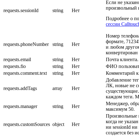
Если не указано
произвольный и
requests.sessionId
string
Нет
Подробнее о по
сессии Calltouc
Номер телефон
формате, 71234
requests.phoneNumber
string
Нет
и любом друго
конвертирован 
requests.email
string
Нет
Почта клиента
requests.fio
string
Нет
ФИО пользоват
requests.comment.text
string
Нет
Комментарий к
Добавление тего
ЛК, новые не с
requests.addTags
array
Нет
существующие.
каждом теги. М
Менеджер, обр
requests.manager
string
Нет
максимум 50.
Произвольные 
когда не указан
requests.customSources
object
Нет
ни sessionId н
создается без и