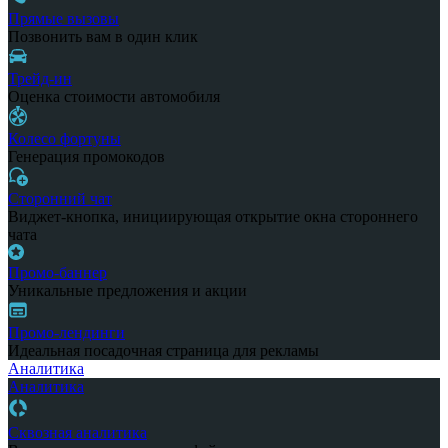
Прямые вызовы
Позвонить вам в один клик
Трейд-ин
Оценка стоимости автомобиля
Колесо фортуны
Генерация промокодов
Сторонний чат
Виджет-кнопка, инициирующая открытие окна стороннего
чата
Промо-баннер
Уникальные предложения и акции
Промо-лендинги
Идеальная посадочная страница для рекламы
Аналитика
Аналитика
Сквозная аналитика