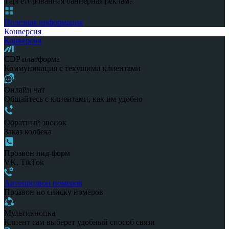
Таргетированная баннерная реклама
Полезная информация
Конверсия
Конверсия
CDP платформа
Коммуникация с текущими клиентами
Онлайн чат
Общайтесь с клиентами, как им удобно
Обратный звонок
Заказ колбека
Прозвон лид-форм
VK, TikTok
Автопрозвон номеров
Прозвон по списку номеров
Мультикнопка
Клиент сам выберет удобный способ связи