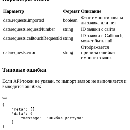
Параметр
Формат
Описание
Флаг импортирована
data.requests.imported
boolean
ли заявка или нет
datarequests.requestNumber
string
ID заявки с сайта
ID заявки в Calltouch,
datarequests.calltouchRequestId
string
может быть null
Отображается
datarequests.error
string
причина ошибки
импорта заявок
Типовые ошибки
Если API-токен не указан, то импорт заявок не выполняется и
выводится ошибка:
{

    "meta": [],

    "data": {

        "message": "Ошибка доступа"

    }
