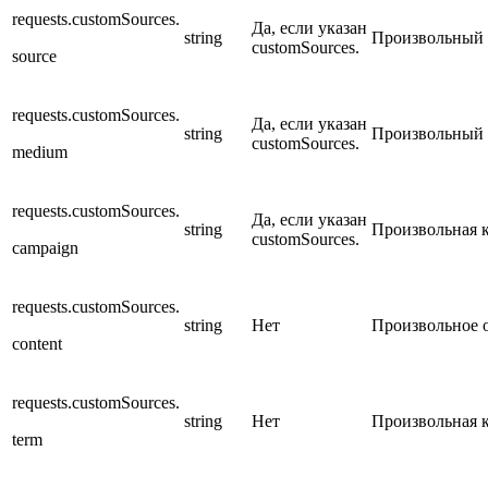
requests.customSources.
Да, если указан
string
Произвольный 
customSources.
source
requests.customSources.
Да, если указан
string
Произвольный 
customSources.
medium
requests.customSources.
Да, если указан
string
Произвольная 
customSources.
campaign
requests.customSources.
string
Нет
Произвольное 
content
requests.customSources.
string
Нет
Произвольная 
term