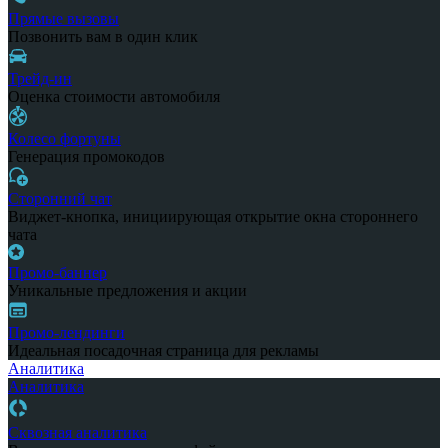
Прямые вызовы
Позвонить вам в один клик
Трейд-ин
Оценка стоимости автомобиля
Колесо фортуны
Генерация промокодов
Сторонний чат
Виджет-кнопка, инициирующая открытие окна стороннего
чата
Промо-баннер
Уникальные предложения и акции
Промо-лендинги
Идеальная посадочная страница для рекламы
Аналитика
Аналитика
Сквозная аналитика