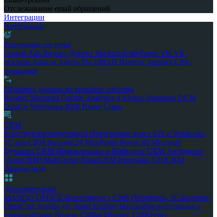
Отслеживание email обращений
Интеграции
Интеграции
Рекламные системы
Google Ads
Яндекс.Директ
Marketcall
myTarget
VK
VK
реклама
Auto.ru
Авито Pro
ЦИАН
Импорт данных
CPA-
площадки
Отправка данных во внешние системы
Яндекс.Метрика
Google Analytics 4
Alytics
Segmento
DCM
DataGo
Weborama
RTB House
Criteo
CRM
Конструктор интеграций
Интеграции через API и Webhooks
1С
amoCRM
Битрикс24
MaxPoster
Power BI
Microsoft
Dynamics CRM
Инфоклиника и Инфодент
CRM Автодилер
(AutoCRM)
МойСклад
RetailCRM
Renovatio
STOCRM
ДалионАвто
Дополнительно
MANGO OFFICE
Интеграции с CMS (Wordpress, 1С-Битрикс,
OpenCart, Joomla v3, Smart Engine)
Настройка интеграции с
турбо-сайтами Яндекс
CallbackHunter, CallKeeper,