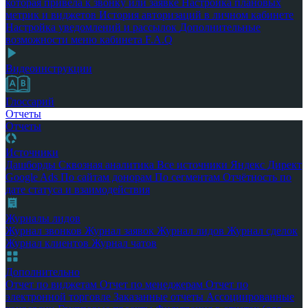
которая привела к звонку или заявке
Настройка плановых
метрик и виджетов
История авторизаций в личном кабинете
Настройка уведомлений и рассылок
Дополнительные
возможности меню кабинета
F.A.Q
Видеоинструкции
Глоссарий
Отчеты
Отчеты
Источники
Дашборды
Сквозная аналитика
Все источники
Яндекс Директ
Google Ads
По сайтам донорам
По сегментам
Отчётность по
дате статуса и взаимодействия
Журналы лидов
Журнал звонков
Журнал заявок
Журнал лидов
Журнал сделок
Журнал клиентов
Журнал чатов
Дополнительно
Отчет по виджетам
Отчет по менеджерам
Отчет по
электронной торговле
Заказанные отчеты
Ассоциированные