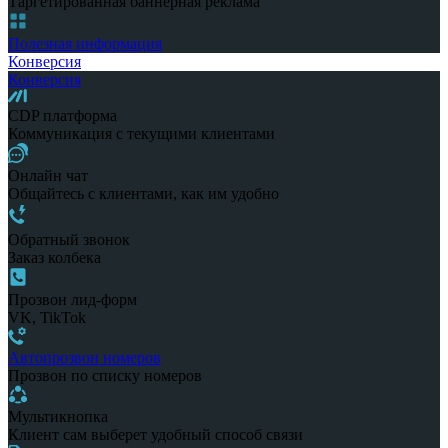
Таргетированная баннерная реклама
Полезная информация
Конверсия
Конверсия
CDP платформа
Коммуникация с текущими клиентами
Онлайн чат
Общайтесь с клиентами, как им удобно
Обратный звонок
Заказ колбека
Прозвон лид-форм
VK, TikTok
Автопрозвон номеров
Прозвон по списку номеров
Мультикнопка
Клиент сам выберет удобный способ связи