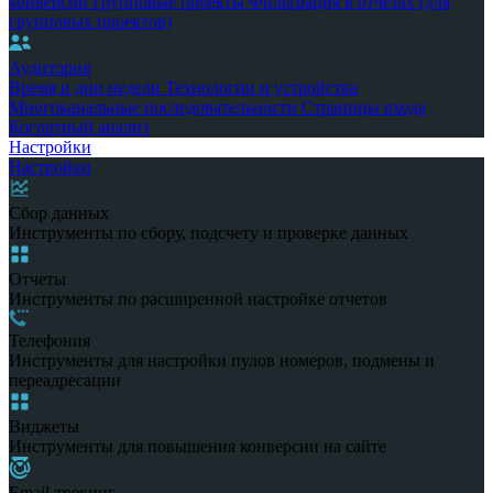
конверсии
Групповые проекты
Фильтрация в отчетах (для
групповых проектов)
Аудитория
Время и дни недели
Технологии и устройства
Многоканальные последовательности
Страницы входа
Когортный анализ
Настройки
Настройки
Сбор данных
Инструменты по сбору, подсчету и проверке данных
Отчеты
Инструменты по расширенной настройке отчетов
Телефония
Инструменты для настройки пулов номеров, подмены и
переадресации
Виджеты
Инструменты для повышения конверсии на сайте
Email-трекинг