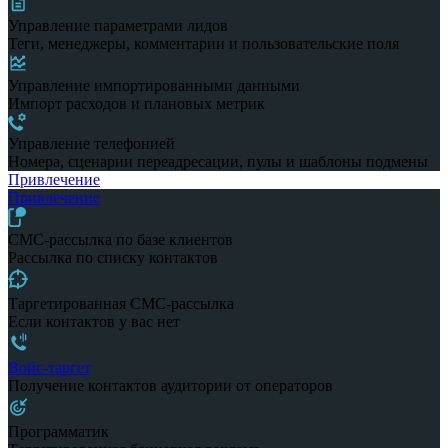
Управление параметрами лидов
Теги, менеджеры, комментарии и пользовательские поля
Управление импортированными данными
Импорт расходов и плановых метрик
Управление телефонией
Номера, сценарии переадресации, пулы и шаблоны подмены
Привлечение
Привлечение
СМС-рассылка по базе клиентов
Рассылка по списку контактов
Таргетированная СМС-рассылка
Если контактов у вас нет
Войс-таргет
Получение контактов аудитории от операторов
Программатик