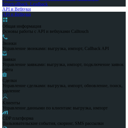
Smartcallback, Leadback
API и Вебхуки
API и Вебхуки
Общая информация
Основы работы с API и вебхуками Calltouch
Звонки
Управление звонками: выгрузка, импорт, Callback API
Заявки
Управление заявками: выгрузка, импорт, подключение заявок
сайта
Сделки
Управление сделками: выгрузка, импорт, обновление, поиск,
удаление
Клиенты
Управление данными по клиентам: выгрузка, импорт
CDP платформа
Пользовательские события, скоринг, SMS рассылки