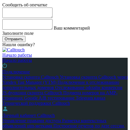
Сообщить об опечатке
Ваш комментарий
Заполните поле
Отправить
Нашли ошибку?
Начало работы
Начало работы
Подключение
Установка скрипта Calltouch
Установка скрипта Calltouch через
Yandex Tag Manager (YTM)
Подключение к отслеживанию
дополнительных доменов
Отслеживание офлайн конверсии
JS-функции скрипта Calltouch
Подмена номеров на AMP-
страницах Google
A/B тестирование
Telegram канал
Технической поддержки Calltouch
Личный кабинет Calltouch
Управление правами доступа
Разметка контекстных
объявлений utm-метками
Построение отчетов по дате сессии,