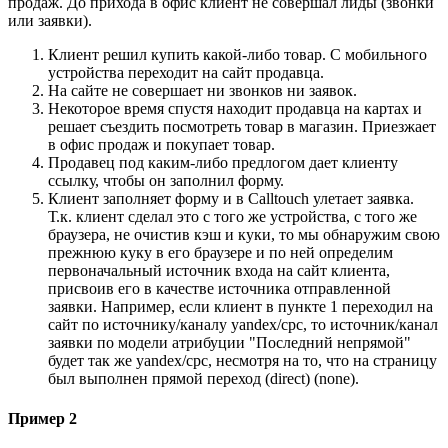
продаж. До прихода в офис клиент не совершал лиды (звонки
или заявки).
Клиент решил купить какой-либо товар. С мобильного
устройства переходит на сайт продавца.
На сайте не совершает ни звонков ни заявок.
Некоторое время спустя находит продавца на картах и
решает съездить посмотреть товар в магазин. Приезжает
в офис продаж и покупает товар.
Продавец под каким-либо предлогом дает клиенту
ссылку, чтобы он заполнил форму.
Клиент заполняет форму и в Calltouch улетает заявка.
Т.к. клиент сделал это с того же устройства, с того же
браузера, не очистив кэш и куки, то мы обнаружим свою
прежнюю куку в его браузере и по ней определим
первоначальный источник входа на сайт клиента,
присвоив его в качестве источника отправленной
заявки. Например, если клиент в пункте 1 переходил на
сайт по источнику/каналу yandex/cpc, то источник/канал
заявки по модели атрибуции "Последний непрямой"
будет так же yandex/cpc, несмотря на то, что на страницу
был выполнен прямой переход (direct) (none).
Пример 2