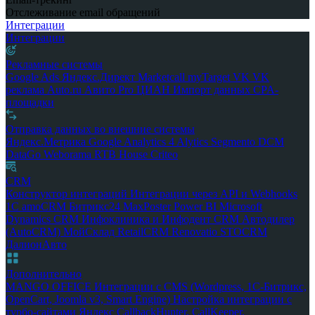
Отслеживание email обращений
Интеграции
Интеграции
Рекламные системы
Google Ads
Яндекс.Директ
Marketcall
myTarget
VK
VK
реклама
Auto.ru
Авито Pro
ЦИАН
Импорт данных
CPA-
площадки
Отправка данных во внешние системы
Яндекс.Метрика
Google Analytics 4
Alytics
Segmento
DCM
DataGo
Weborama
RTB House
Criteo
CRM
Конструктор интеграций
Интеграции через API и Webhooks
1С
amoCRM
Битрикс24
MaxPoster
Power BI
Microsoft
Dynamics CRM
Инфоклиника и Инфодент
CRM Автодилер
(AutoCRM)
МойСклад
RetailCRM
Renovatio
STOCRM
ДалионАвто
Дополнительно
MANGO OFFICE
Интеграции с CMS (Wordpress, 1С-Битрикс,
OpenCart, Joomla v3, Smart Engine)
Настройка интеграции с
турбо-сайтами Яндекс
CallbackHunter, CallKeeper,