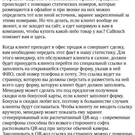
происходит с помощью статических номеров, которые
размещаются в офлайне и при звонке на них можно
определить тот или иной источник, заранее закрепленный за
этими номерами. Но что делать, если клиент вообще не
звонит, и не заходит на сайт, а едет напрямую к вам в
компанию, чтобы купить какой-либо товар у вас? Calltouch
поможет вам и здесь.
Когда клиент приходит в офис продаж и совершает сделку,
вам необходимо передать этот факт в нашу статистику. Для
этого менеджер, кто обслуживает клиента в салоне, должен
будет принудить клиента перейти по специальной ссылке и
заполнить на открывшейся странице форму, указав в ней
ФИО, свой номер телефона и почту. Это ссылка ведет на
страницу, которую вы должны сверстать и разместить на ней
всего одну форму, которую клиент будет должен заполнять.
Менеджер может сделать это под предлогом получения
скидки или бонусной карты, если клиент заполнит форму.
Бонусы и скидки любят все, поэтому в большинстве случаев
клиенты будут соглашаться. Чтобы клиенту не вводить ссылку
вручную, менеджер может показать ему заранее
сгенерированный или распечатанный QR-код – современные
смартфоны способны без всякого стороннего софта
распознавать QR-код при запуске обычной камеры.
Закодировать в QR-код ссылку на страницу можно с помощью