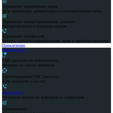
Управление параметрами лидов
Теги, менеджеры, комментарии и пользовательские поля
Управление импортированными данными
Импорт расходов и плановых метрик
Управление телефонией
Номера, сценарии переадресации, пулы и шаблоны подмены
Привлечение
Привлечение
СМС-рассылка по базе клиентов
Рассылка по списку контактов
Таргетированная СМС-рассылка
Если контактов у вас нет
Войс-таргет
Получение контактов аудитории от операторов
Программатик