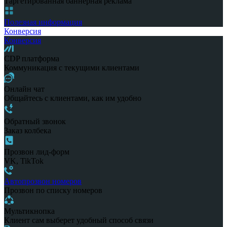
Таргетированная баннерная реклама
Полезная информация
Конверсия
Конверсия
CDP платформа
Коммуникация с текущими клиентами
Онлайн чат
Общайтесь с клиентами, как им удобно
Обратный звонок
Заказ колбека
Прозвон лид-форм
VK, TikTok
Автопрозвон номеров
Прозвон по списку номеров
Мультикнопка
Клиент сам выберет удобный способ связи