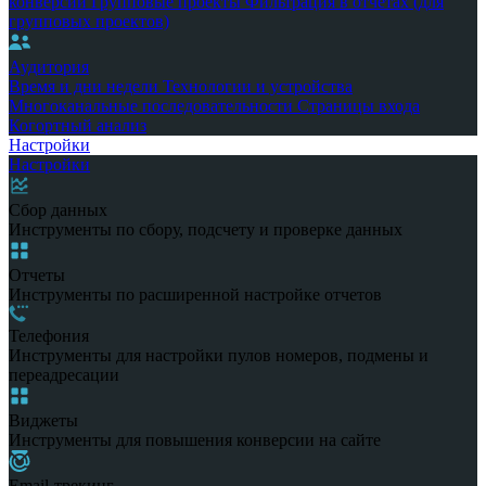
конверсии
Групповые проекты
Фильтрация в отчетах (для
групповых проектов)
Аудитория
Время и дни недели
Технологии и устройства
Многоканальные последовательности
Страницы входа
Когортный анализ
Настройки
Настройки
Сбор данных
Инструменты по сбору, подсчету и проверке данных
Отчеты
Инструменты по расширенной настройке отчетов
Телефония
Инструменты для настройки пулов номеров, подмены и
переадресации
Виджеты
Инструменты для повышения конверсии на сайте
Email-трекинг