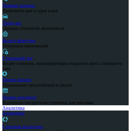
Прямые вызовы
Позвонить вам в один клик
Трейд-ин
Оценка стоимости автомобиля
Колесо фортуны
Генерация промокодов
Сторонний чат
Виджет-кнопка, инициирующая открытие окна стороннего
чата
Промо-баннер
Уникальные предложения и акции
Промо-лендинги
Идеальная посадочная страница для рекламы
Аналитика
Аналитика
Сквозная аналитика