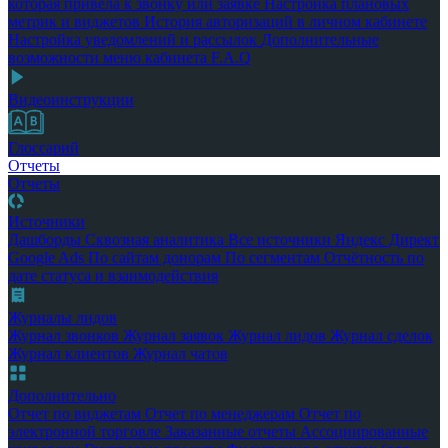
которая привела к звонку или заявке
Настройка плановых
метрик и виджетов
История авторизаций в личном кабинете
Настройка уведомлений и рассылок
Дополнительные
возможности меню кабинета
F.A.Q
Видеоинструкции
Глоссарий
Отчеты
Отчеты
Источники
Дашборды
Сквозная аналитика
Все источники
Яндекс Директ
Google Ads
По сайтам донорам
По сегментам
Отчётность по
дате статуса и взаимодействия
Журналы лидов
Журнал звонков
Журнал заявок
Журнал лидов
Журнал сделок
Журнал клиентов
Журнал чатов
Дополнительно
Отчет по виджетам
Отчет по менеджерам
Отчет по
электронной торговле
Заказанные отчеты
Ассоциированные