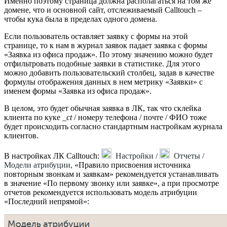
Именно поэтому страница должна располагаться на том же
домене, что и основной сайт, отслеживаемый Calltouch –
чтобы кука была в пределах одного домена.
Если пользователь оставляет заявку с формы на этой
странице, то к нам в журнал заявок падает заявка с формы
«Заявка из офиса продаж». По этому значению можно будет
отфильтровать подобные заявки в статистике. Для этого
можно добавить пользовательский столбец, задав в качестве
формулы отображения данных в нем метрику «Заявки» с
именем формы «Заявка из офиса продаж».
В целом, это будет обычная заявка в ЛК, так что склейка
клиента по куке
_ct
/ номеру телефона / почте / ФИО тоже
будет происходить согласно стандартным настройкам журнала
клиентов.
В настройках ЛК Calltouch:
Настройки /
Отчеты /
Модели атрибуции,
«Правило присвоения источника
повторным звонкам и заявкам» рекомендуется устанавливать
в значение «По первому звонку или заявке», а при просмотре
отчетов рекомендуется использовать модель атрибуции
«Последний непрямой»: