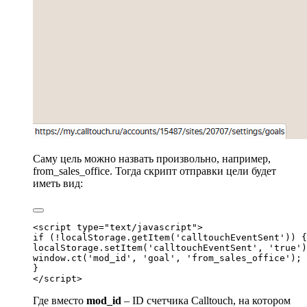
Саму цель можно назвать произвольно, например,
from_sales_office. Тогда скрипт отправки цели будет
иметь вид:
<script type="text/javascript">
if (!localStorage.getItem('calltouchEventSent')) {
localStorage.setItem('calltouchEventSent', 'true')
window.ct('mod_id', 'goal', 'from_sales_office');
}
Где вместо
mod_id
– ID счетчика Calltouch, на котором