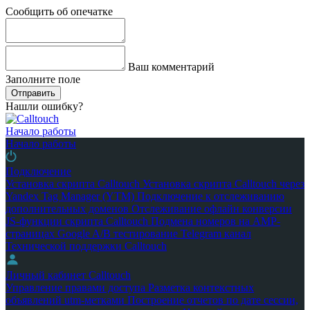
Сообщить об опечатке
Ваш комментарий
Заполните поле
Отправить
Нашли ошибку?
Начало работы
Начало работы
Подключение
Установка скрипта Calltouch
Установка скрипта Calltouch через
Yandex Tag Manager (YTM)
Подключение к отслеживанию
дополнительных доменов
Отслеживание офлайн конверсии
JS-функции скрипта Calltouch
Подмена номеров на AMP-
страницах Google
A/B тестирование
Telegram канал
Технической поддержки Calltouch
Личный кабинет Calltouch
Управление правами доступа
Разметка контекстных
объявлений utm-метками
Построение отчетов по дате сессии,