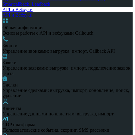
Smartcallback, Leadback
API и Вебхуки
API и Вебхуки
Общая информация
Основы работы с API и вебхуками Calltouch
Звонки
Управление звонками: выгрузка, импорт, Callback API
Заявки
Управление заявками: выгрузка, импорт, подключение заявок
сайта
Сделки
Управление сделками: выгрузка, импорт, обновление, поиск,
удаление
Клиенты
Управление данными по клиентам: выгрузка, импорт
CDP платформа
Пользовательские события, скоринг, SMS рассылки