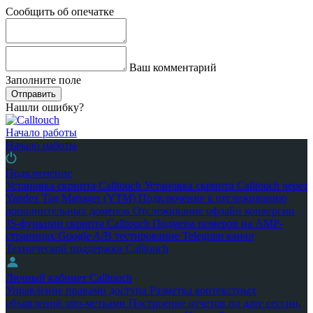
Сообщить об опечатке
Ваш комментарий
Заполните поле
Отправить
Нашли ошибку?
Начало работы
Начало работы
Подключение
Установка скрипта Calltouch
Установка скрипта Calltouch через
Yandex Tag Manager (YTM)
Подключение к отслеживанию
дополнительных доменов
Отслеживание офлайн конверсии
JS-функции скрипта Calltouch
Подмена номеров на AMP-
страницах Google
A/B тестирование
Telegram канал
Технической поддержки Calltouch
Личный кабинет Calltouch
Управление правами доступа
Разметка контекстных
объявлений utm-метками
Построение отчетов по дате сессии,