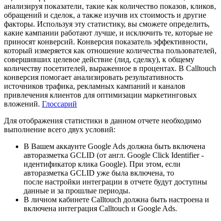
анализируя показатели, такие как количество показов, кликов,
обращений и сделок, а также изучив их стоимость и другие
факторы. Используя эту статистику, вы сможете определить,
какие кампании работают лучше, и исключить те, которые не
приносят
конверсий.
Конверсия
показатель эффективности,
который измеряется как отношение количества пользователей,
совершивших целевое действие (лид, сделку), к общему
количеству посетителей, выраженное в процентах. В Calltouch
конверсия помогает анализировать результативность
источников трафика, рекламных кампаний и каналов
привлечения клиентов для оптимизации маркетинговых
вложений.
Глоссарий
Для отображения статистики в данном отчете необходимо
выполнение всего двух условий:
В Вашем аккаунте Google Ads должна быть включена
авторазметка GCLID (от англ. Google Click Identifier -
идентификатор клика Google). При этом, если
авторазметка GCLID уже была включена, то
после настройки интеграции в отчете будут доступны
данные и за прошлые периоды.
В личном кабинете Calltouch должна быть настроена и
включена интеграция Calltouch и Google Ads.