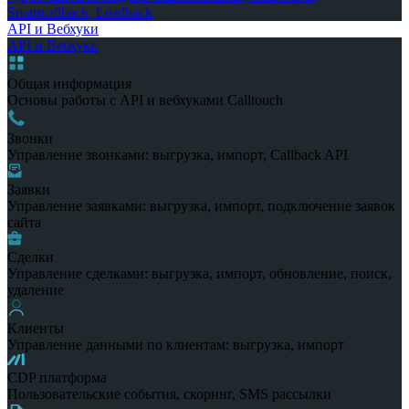
Smartcallback, Leadback
API и Вебхуки
API и Вебхуки
Общая информация
Основы работы с API и вебхуками Calltouch
Звонки
Управление звонками: выгрузка, импорт, Callback API
Заявки
Управление заявками: выгрузка, импорт, подключение заявок
сайта
Сделки
Управление сделками: выгрузка, импорт, обновление, поиск,
удаление
Клиенты
Управление данными по клиентам: выгрузка, импорт
CDP платформа
Пользовательские события, скоринг, SMS рассылки