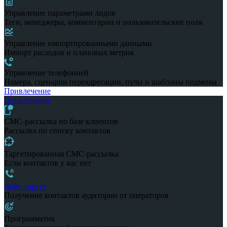
Управление параметрами лидов
Теги, менеджеры, комментарии и пользовательские поля
Управление импортированными данными
Импорт расходов и плановых метрик
Управление телефонией
Номера, сценарии переадресации, пулы и шаблоны подмены
Привлечение
Привлечение
СМС-рассылка по базе клиентов
Рассылка по списку контактов
Таргетированная СМС-рассылка
Если контактов у вас нет
Войс-таргет
Получение контактов аудитории от операторов
Программатик