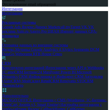
Отслеживание email обращений
Интеграции
Интеграции
Рекламные системы
Google Ads
Яндекс.Директ
Marketcall
myTarget
VK
VK
реклама
Auto.ru
Авито Pro
ЦИАН
Импорт данных
CPA-
площадки
Отправка данных во внешние системы
Яндекс.Метрика
Google Analytics 4
Alytics
Segmento
DCM
DataGo
Weborama
RTB House
Criteo
CRM
Конструктор интеграций
Интеграции через API и Webhooks
1С
amoCRM
Битрикс24
MaxPoster
Power BI
Microsoft
Dynamics CRM
Инфоклиника и Инфодент
CRM Автодилер
(AutoCRM)
МойСклад
RetailCRM
Renovatio
STOCRM
ДалионАвто
Дополнительно
MANGO OFFICE
Интеграции с CMS (Wordpress, 1С-Битрикс,
OpenCart, Joomla v3, Smart Engine)
Настройка интеграции с
турбо-сайтами Яндекс
CallbackHunter, CallKeeper,