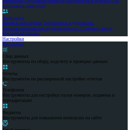
конверсии
Групповые проекты
Фильтрация в отчетах (для
групповых проектов)
Аудитория
Время и дни недели
Технологии и устройства
Многоканальные последовательности
Страницы входа
Когортный анализ
Настройки
Настройки
Сбор данных
Инструменты по сбору, подсчету и проверке данных
Отчеты
Инструменты по расширенной настройке отчетов
Телефония
Инструменты для настройки пулов номеров, подмены и
переадресации
Виджеты
Инструменты для повышения конверсии на сайте
Email-трекинг