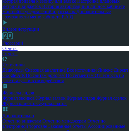
которая привела к звонку или заявке
Настройка плановых
метрик и виджетов
История авторизаций в личном кабинете
Настройка уведомлений и рассылок
Дополнительные
возможности меню кабинета
F.A.Q
Видеоинструкции
Глоссарий
Отчеты
Отчеты
Источники
Дашборды
Сквозная аналитика
Все источники
Яндекс Директ
Google Ads
По сайтам донорам
По сегментам
Отчётность по
дате статуса и взаимодействия
Журналы лидов
Журнал звонков
Журнал заявок
Журнал лидов
Журнал сделок
Журнал клиентов
Журнал чатов
Дополнительно
Отчет по виджетам
Отчет по менеджерам
Отчет по
электронной торговле
Заказанные отчеты
Ассоциированные