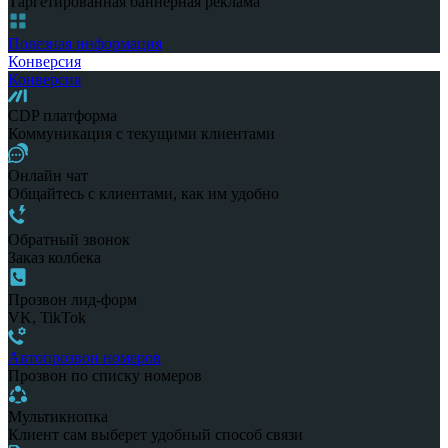
Таргетированная баннерная реклама
Полезная информация
Конверсия
Конверсия
CDP платформа
Коммуникация с текущими клиентами
Онлайн чат
Общайтесь с клиентами, как им удобно
Обратный звонок
Заказ колбека
Прозвон лид-форм
VK, TikTok
Автопрозвон номеров
Прозвон по списку номеров
Мультикнопка
Клиент сам выберет удобный способ связи