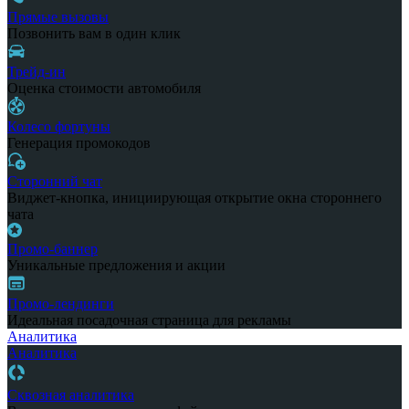
Прямые вызовы
Позвонить вам в один клик
Трейд-ин
Оценка стоимости автомобиля
Колесо фортуны
Генерация промокодов
Сторонний чат
Виджет-кнопка, инициирующая открытие окна стороннего
чата
Промо-баннер
Уникальные предложения и акции
Промо-лендинги
Идеальная посадочная страница для рекламы
Аналитика
Аналитика
Сквозная аналитика