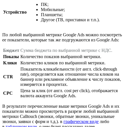
ПК;
Мобильные;
Устройство
Планшеты;
Другое (ТВ, приставки и т.п.).
По любой выбранной метрике Google Ads можно посмотреть
ее показатели, которые так же подгружаются из Google Ads:
Бюджет
Сумма бюджета по выбранной метрике с НДС.
Показы
Количество показов выбранной метрики.
Клики
Количество кликов по выбранной метрики.
Показатель кликабельности (от англ. click-through
rate), определяется как отношение числа кликов на
CTR
баннер или рекламное объявление к числу показов,
измеряется в процентах.
Цена за клик (от англ. cost per click), отображается
CPC
валюта аккаунта Google Ads.
В результате перечисленные выше метрики Google Ads и их
показатели можно просмотреть в разрезе любой выбранной
метрики Calltouch (звонки, обратные звонки, уникальные
звонки, заявки с форм и т.д.). в
графическом виде
либо
в
табличном виде
, о чем будет рассказано далее.