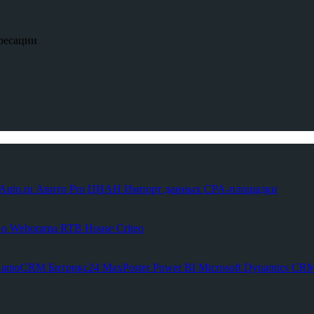
ресации
Auto.ru
Авито Pro
ЦИАН
Импорт данных
CPA-площадки
Go
Weborama
RTB House
Criteo
С
amoCRM
Битрикс24
MaxPoster
Power BI
Microsoft Dynamics C