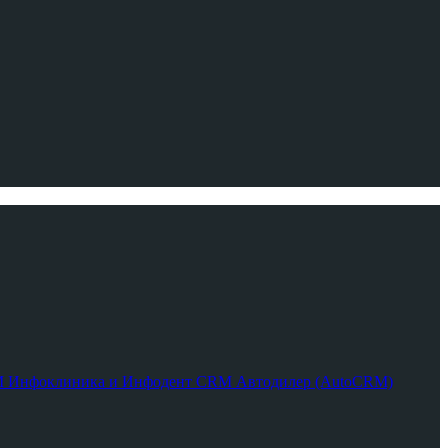
RM
Инфоклиника и Инфодент
CRM Автодилер (AutoCRM)