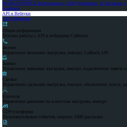
MANGO OFFICE
Интеграции с CMS (Wordpress, 1С-Битрикс, Op
Leadback
API и Вебхуки
API и Вебхуки
Общая информация
Основы работы с API и вебхуками Calltouch
Звонки
Управление звонками: выгрузка, импорт, Callback API
Заявки
Управление заявками: выгрузка, импорт, подключение заявок с
Сделки
Управление сделками: выгрузка, импорт, обновление, поиск, у
Клиенты
Управление данными по клиентам: выгрузка, импорт
CDP платформа
Пользовательские события, скоринг, SMS рассылки