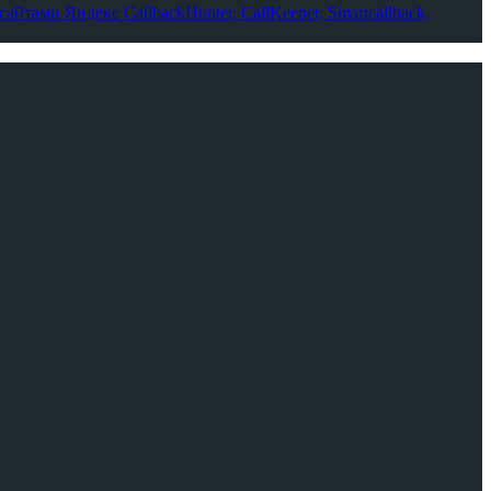
-сайтами Яндекс
CallbackHunter, CallKeeper, Smartcallback,