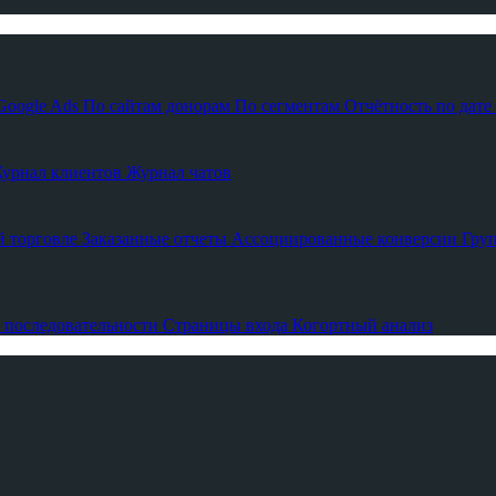
Google Ads
По сайтам донорам
По сегментам
Отчётность по дате
урнал клиентов
Журнал чатов
й торговле
Заказанные отчеты
Ассоциированные конверсии
Гру
 последовательности
Страницы входа
Когортный анализ