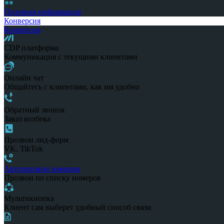
Полезная информация
Конверсия
Конверсия
CDP платформа
Коммуникация с текущими клиентами
Онлайн чат
Общайтесь с клиентами, как им удобно
Обратный звонок
Заказ колбека
Прозвон лид-форм
VK, TikTok
Автопрозвон номеров
Прозвон по списку номеров
Мультикнопка
Клиент сам выберет удобный способ связи