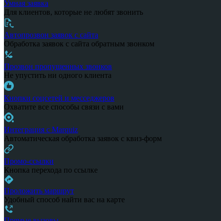
Умная заявка
Для клиентов, которые не любят звонить
Автопрозвон заявок с сайта
Обработка заявок с сайта обратным звонком
Прозвон пропущенных звонков
Не упустить ни одного клиента
Кнопки соцсетей и месседжеров
Охватите все способы связи с вами
Интеграция с Marquiz
Автоматическая обработка заявок с квиз-форм
Промо-ссылки
Кнопка перехода по ссылке
Проложить маршрут
Удобный способ найти вас на карте
Прямые вызовы