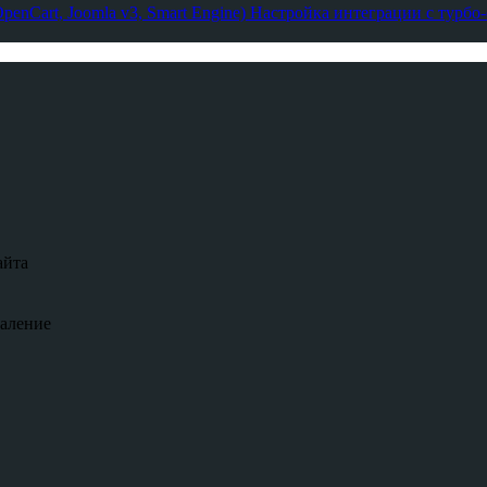
enCart, Joomla v3, Smart Engine)
Настройка интеграции с турбо
айта
даление