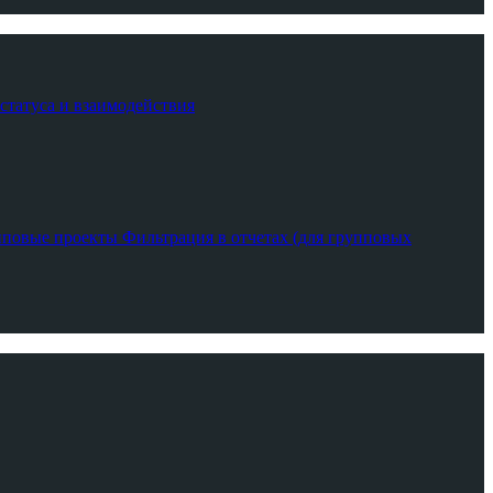
 статуса и взаимодействия
пповые проекты
Фильтрация в отчетах (для групповых