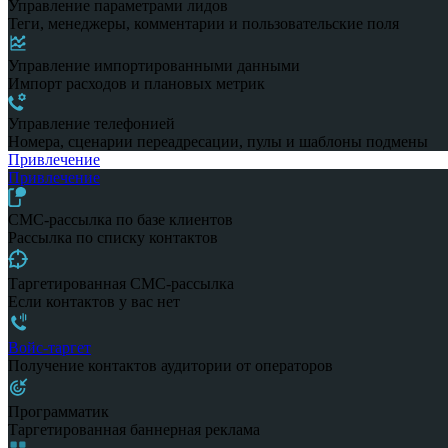
Управление параметрами лидов
Теги, менеджеры, комментарии и пользовательские поля
Управление импортированными данными
Импорт расходов и плановых метрик
Управление телефонией
Номера, сценарии переадресации, пулы и шаблоны подмены
Привлечение
Привлечение
СМС-рассылка по базе клиентов
Рассылка по списку контактов
Таргетированная СМС-рассылка
Если контактов у вас нет
Войс-таргет
Получение контактов аудитории от операторов
Программатик
Таргетированная баннерная реклама