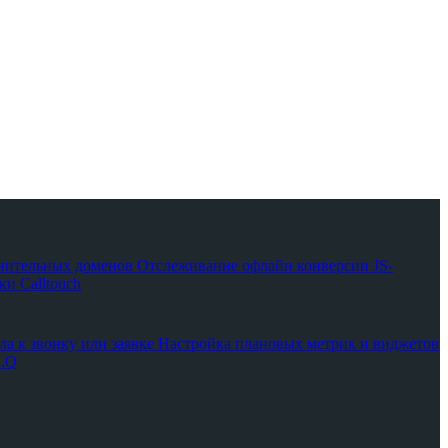
нительных доменов
Отслеживание офлайн конверсии
JS-
и Calltouch
ла к звонку или заявке
Настройка плановых метрик и виджетов
A.Q