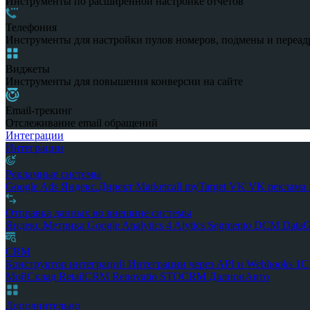
Инструменты по расширенной настройке отчетов
Телефония
Инструменты для настройки пулов номеров, подмены и переад
Виджеты
Инструменты для повышения конверсии на сайте
Email-трекинг
Отслеживание email обращений
Интеграции
Интеграции
Рекламные системы
Google Ads
Яндекс.Директ
Marketcall
myTarget
VK
VK реклама
Отправка данных во внешние системы
Яндекс.Метрика
Google Analytics 4
Alytics
Segmento
DCM
Data
CRM
Конструктор интеграций
Интеграции через API и Webhooks
1
МойСклад
RetailCRM
Renovatio
STOCRM
ДалионАвто
Дополнительно