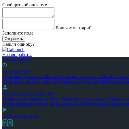
Сообщить об опечатке
Ваш комментарий
Заполните поле
Отправить
Нашли ошибку?
Начало работы
Начало работы
Подключение
Установка скрипта Calltouch
Установка скрипта Calltouch чере
функции скрипта Calltouch
Подмена номеров на AMP-страница
Личный кабинет Calltouch
Управление правами доступа
Разметка контекстных объявлени
История авторизаций в личном кабинете
Настройка уведомлен
Видеоинструкции