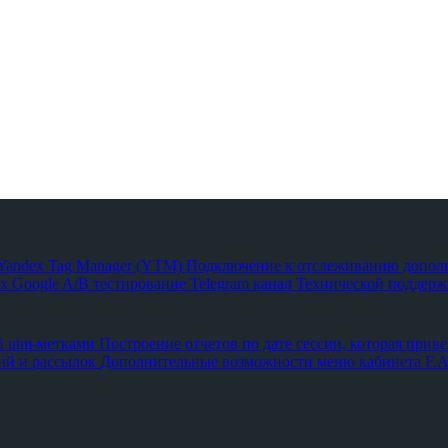
з Yandex Tag Manager (YTM)
Подключение к отслеживанию допол
х Google
A/B тестирование
Telegram канал Технической поддержк
й utm-метками
Построение отчетов по дате сессии, которая приве
ий и рассылок
Дополнительные возможности меню кабинета
F.