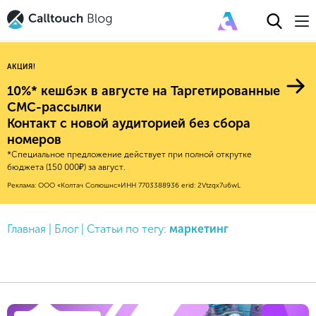
АКЦИЯ!
10%* кешбэк в августе на Таргетированные
СМС-рассылки
Контакт с новой аудиторией без сбора
Авторитейл
номеров
*Специальное предложение действует при полной открутке
2025
Финансы
бюджета (150 000₽) за август.
Новые продукты
Эксплейнеры
2024
Е-коммерс
Реклама: ООО «Колтач Солюшнс»
ИНН 7703388936
erid: 2Vtzqx7u6wL
Индекс здоровья российского
Обновления продуктов Calltouch
2023
Медицина
бизнеса
Привлечение
Конверсия
Главная
|
Блог
|
Статьи по тегу:
маркетинг
Обучение работы с инструментами
2022
Недвижимость
Mental Health
Calltouch
Callday
MeetUp
Аналитика
2021
HoReCa
Исследование Out Of Cloud
Вебинары и практикумы
Процессы и управление
2020
Бьюти
Финансы и бухгалтерия
2019
Услуги