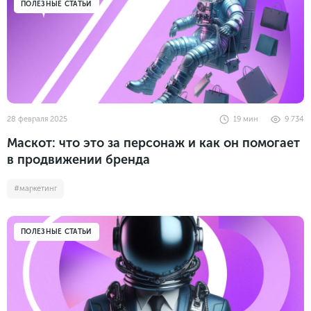
ПОЛЕЗНЫЕ СТАТЬИ
Законы и документы
2018
Фитнес
Старт и идеи
2017
Инструменты и сервисы
2016
Продажи и маркетплейсы
Словарь маркетолога
Тесты
28 февраля 2025
19
мин
9 734
Маскот: что это за персонаж и как он помогает
в продвижении бренда
#маркетинг
ПОЛЕЗНЫЕ СТАТЬИ