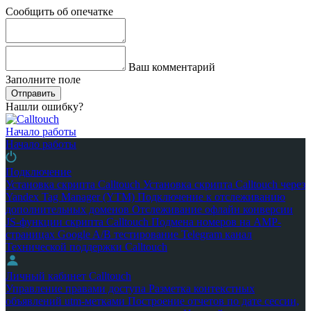
Сообщить об опечатке
Ваш комментарий
Заполните поле
Отправить
Нашли ошибку?
Начало работы
Начало работы
Подключение
Установка скрипта Calltouch
Установка скрипта Calltouch через
Yandex Tag Manager (YTM)
Подключение к отслеживанию
дополнительных доменов
Отслеживание офлайн конверсии
JS-функции скрипта Calltouch
Подмена номеров на AMP-
страницах Google
A/B тестирование
Telegram канал
Технической поддержки Calltouch
Личный кабинет Calltouch
Управление правами доступа
Разметка контекстных
объявлений utm-метками
Построение отчетов по дате сессии,