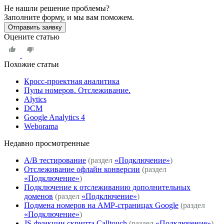
Не нашли решение проблемы?
Заполните форму, и мы вам поможем.
Отправить заявку
Оцените статью
Похожие статьи
Кросс-проектная аналитика
Пулы номеров. Отслеживание.
Alytics
DCM
Google Analytics 4
Weborama
Недавно просмoтренные
A/B тестирование
(раздел
«Подключение»
)
Отслеживание офлайн конверсии
(раздел
«Подключение»
)
Подключение к отслеживанию дополнительных
доменов
(раздел
«Подключение»
)
Подмена номеров на AMP-страницах Google
(раздел
«Подключение»
)
JS-функции скрипта Calltouch
(раздел
«Подключение»
)