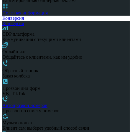
Таргетированная баннерная реклама
Полезная информация
Конверсия
Конверсия
CDP платформа
Коммуникация с текущими клиентами
Онлайн чат
Общайтесь с клиентами, как им удобно
Обратный звонок
Заказ колбека
Прозвон лид-форм
VK, TikTok
Автопрозвон номеров
Прозвон по списку номеров
Мультикнопка
Клиент сам выберет удобный способ связи