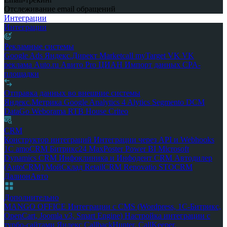
Отслеживание email обращений
Интеграции
Интеграции
Рекламные системы
Google Ads
Яндекс.Директ
Marketcall
myTarget
VK
VK
реклама
Auto.ru
Авито Pro
ЦИАН
Импорт данных
CPA-
площадки
Отправка данных во внешние системы
Яндекс.Метрика
Google Analytics 4
Alytics
Segmento
DCM
DataGo
Weborama
RTB House
Criteo
CRM
Конструктор интеграций
Интеграции через API и Webhooks
1С
amoCRM
Битрикс24
MaxPoster
Power BI
Microsoft
Dynamics CRM
Инфоклиника и Инфодент
CRM Автодилер
(AutoCRM)
МойСклад
RetailCRM
Renovatio
STOCRM
ДалионАвто
Дополнительно
MANGO OFFICE
Интеграции с CMS (Wordpress, 1С-Битрикс,
OpenCart, Joomla v3, Smart Engine)
Настройка интеграции с
турбо-сайтами Яндекс
CallbackHunter, CallKeeper,