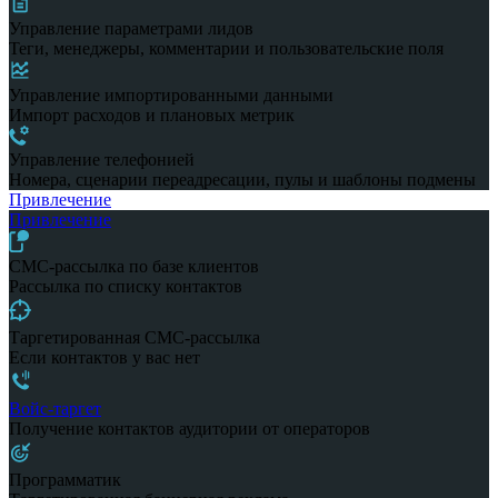
Управление параметрами лидов
Теги, менеджеры, комментарии и пользовательские поля
Управление импортированными данными
Импорт расходов и плановых метрик
Управление телефонией
Номера, сценарии переадресации, пулы и шаблоны подмены
Привлечение
Привлечение
СМС-рассылка по базе клиентов
Рассылка по списку контактов
Таргетированная СМС-рассылка
Если контактов у вас нет
Войс-таргет
Получение контактов аудитории от операторов
Программатик