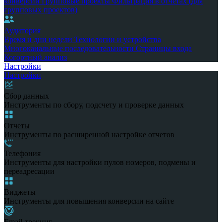
конверсии
Групповые проекты
Фильтрация в отчетах (для
групповых проектов)
Аудитория
Время и дни недели
Технологии и устройства
Многоканальные последовательности
Страницы входа
Когортный анализ
Настройки
Настройки
Сбор данных
Инструменты по сбору, подсчету и проверке данных
Отчеты
Инструменты по расширенной настройке отчетов
Телефония
Инструменты для настройки пулов номеров, подмены и
переадресации
Виджеты
Инструменты для повышения конверсии на сайте
Email-трекинг