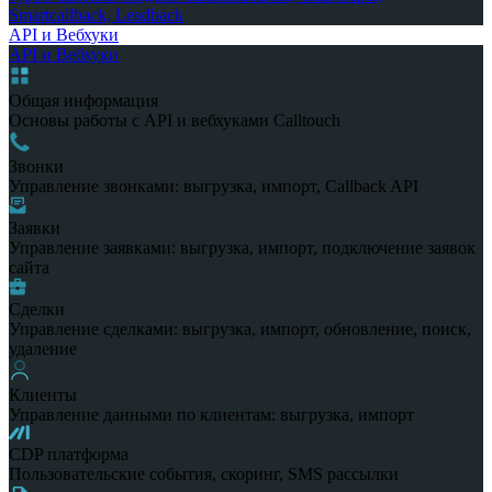
Smartcallback, Leadback
API и Вебхуки
API и Вебхуки
Общая информация
Основы работы с API и вебхуками Calltouch
Звонки
Управление звонками: выгрузка, импорт, Callback API
Заявки
Управление заявками: выгрузка, импорт, подключение заявок
сайта
Сделки
Управление сделками: выгрузка, импорт, обновление, поиск,
удаление
Клиенты
Управление данными по клиентам: выгрузка, импорт
CDP платформа
Пользовательские события, скоринг, SMS рассылки