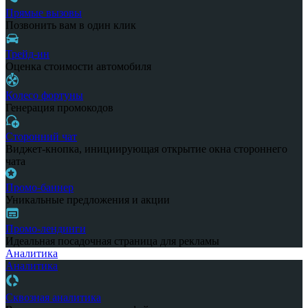
Прямые вызовы
Позвонить вам в один клик
Трейд-ин
Оценка стоимости автомобиля
Колесо фортуны
Генерация промокодов
Сторонний чат
Виджет-кнопка, инициирующая открытие окна стороннего
чата
Промо-баннер
Уникальные предложения и акции
Промо-лендинги
Идеальная посадочная страница для рекламы
Аналитика
Аналитика
Сквозная аналитика