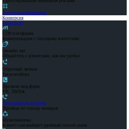
Таргетированная баннерная реклама
Полезная информация
Конверсия
Конверсия
CDP платформа
Коммуникация с текущими клиентами
Онлайн чат
Общайтесь с клиентами, как им удобно
Обратный звонок
Заказ колбека
Прозвон лид-форм
VK, TikTok
Автопрозвон номеров
Прозвон по списку номеров
Мультикнопка
Клиент сам выберет удобный способ связи