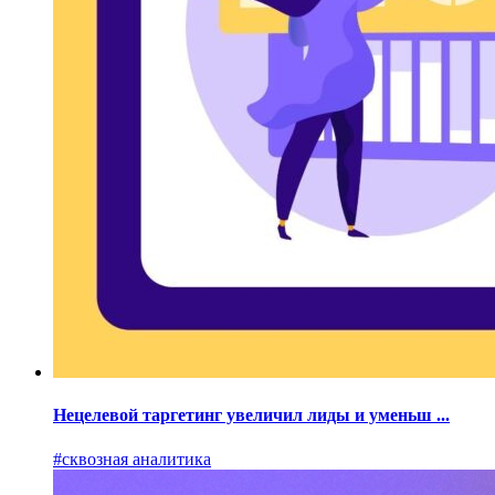
Нецелевой таргетинг увеличил лиды и уменьш ...
#сквозная аналитика