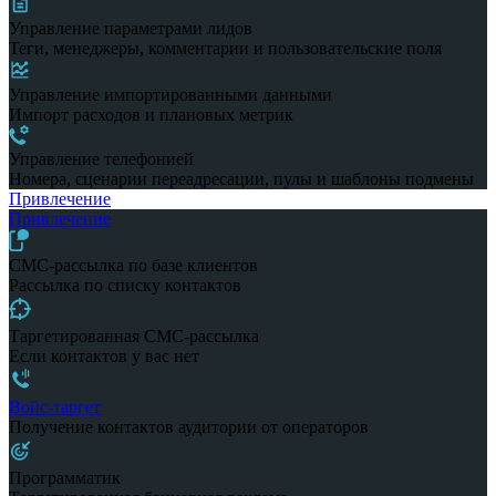
Управление параметрами лидов
Теги, менеджеры, комментарии и пользовательские поля
Управление импортированными данными
Импорт расходов и плановых метрик
Управление телефонией
Номера, сценарии переадресации, пулы и шаблоны подмены
Привлечение
Привлечение
СМС-рассылка по базе клиентов
Рассылка по списку контактов
Таргетированная СМС-рассылка
Если контактов у вас нет
Войс-таргет
Получение контактов аудитории от операторов
Программатик