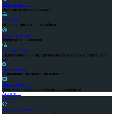
Прямые вызовы
Позвонить вам в один клик
Трейд-ин
Оценка стоимости автомобиля
Колесо фортуны
Генерация промокодов
Сторонний чат
Виджет-кнопка, инициирующая открытие окна стороннего
чата
Промо-баннер
Уникальные предложения и акции
Промо-лендинги
Идеальная посадочная страница для рекламы
Аналитика
Аналитика
Сквозная аналитика