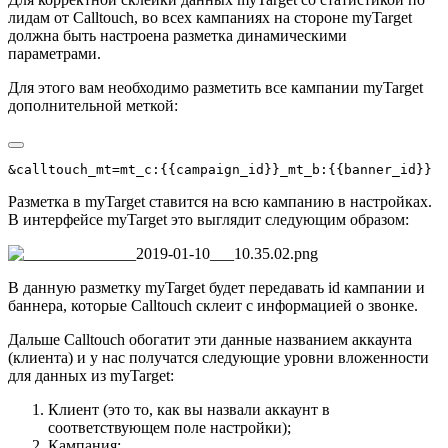
лидам от Calltouch, во всех кампаниях на стороне myTarget
должна быть настроена разметка динамическими
параметрами.
Для этого вам необходимо разметить все кампании myTarget
дополнительной меткой:
&calltouch_mt=mt_c:{{campaign_id}}_mt_b:{{banner_id}}
Разметка в myTarget ставится на всю кампанию в настройках.
В интерфейсе myTarget это выглядит следующим образом:
В данную разметку myTarget будет передавать id кампании и
баннера, которые Calltouch склеит с информацией о звонке.
Дальше Calltouch обогатит эти данные названием аккаунта
(клиента) и у нас получатся следующие уровни вложенности
для данных из myTarget:
Клиент (это то, как вы назвали аккаунт в
соответствующем поле настройки);
Кампания;