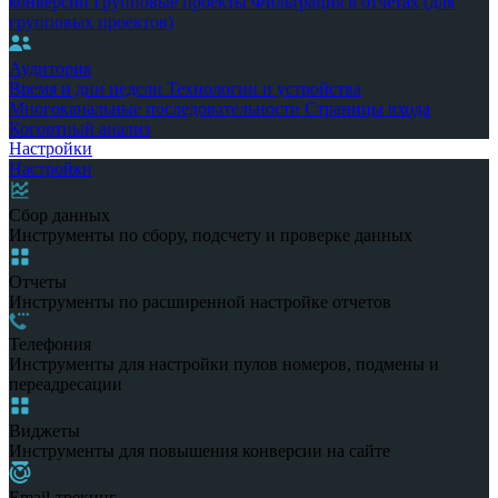
конверсии
Групповые проекты
Фильтрация в отчетах (для
групповых проектов)
Аудитория
Время и дни недели
Технологии и устройства
Многоканальные последовательности
Страницы входа
Когортный анализ
Настройки
Настройки
Сбор данных
Инструменты по сбору, подсчету и проверке данных
Отчеты
Инструменты по расширенной настройке отчетов
Телефония
Инструменты для настройки пулов номеров, подмены и
переадресации
Виджеты
Инструменты для повышения конверсии на сайте
Email-трекинг