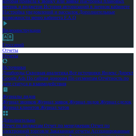
которая привела к звонку или заявке
Настройка плановых
метрик и виджетов
История авторизаций в личном кабинете
Настройка уведомлений и рассылок
Дополнительные
возможности меню кабинета
F.A.Q
Видеоинструкции
Глоссарий
Отчеты
Отчеты
Источники
Дашборды
Сквозная аналитика
Все источники
Яндекс Директ
Google Ads
По сайтам донорам
По сегментам
Отчётность по
дате статуса и взаимодействия
Журналы лидов
Журнал звонков
Журнал заявок
Журнал лидов
Журнал сделок
Журнал клиентов
Журнал чатов
Дополнительно
Отчет по виджетам
Отчет по менеджерам
Отчет по
электронной торговле
Заказанные отчеты
Ассоциированные