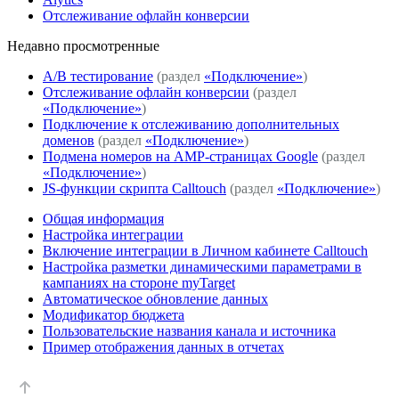
Отслеживание офлайн конверсии
Недавно просмoтренные
A/B тестирование
(раздел
«Подключение»
)
Отслеживание офлайн конверсии
(раздел
«Подключение»
)
Подключение к отслеживанию дополнительных
доменов
(раздел
«Подключение»
)
Подмена номеров на AMP-страницах Google
(раздел
«Подключение»
)
JS-функции скрипта Calltouch
(раздел
«Подключение»
)
Общая информация
Настройка интеграции
Включение интеграции в Личном кабинете Calltouch
Настройка разметки динамическими параметрами в
кампаниях на стороне myTarget
Автоматическое обновление данных
Модификатор бюджета
Пользовательские названия канала и источника
Пример отображения данных в отчетах