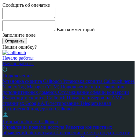
Сообщить об опечатке
Ваш комментарий
Заполните поле
Отправить
Нашли ошибку?
Начало работы
Начало работы
Подключение
Установка скрипта Calltouch
Установка скрипта Calltouch через
Yandex Tag Manager (YTM)
Подключение к отслеживанию
дополнительных доменов
Отслеживание офлайн конверсии
JS-функции скрипта Calltouch
Подмена номеров на AMP-
страницах Google
A/B тестирование
Telegram канал
Технической поддержки Calltouch
Личный кабинет Calltouch
Управление правами доступа
Разметка контекстных
объявлений utm-метками
Построение отчетов по дате сессии,