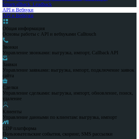
Smartcallback, Leadback
API и Вебхуки
API и Вебхуки
Общая информация
Основы работы с API и вебхуками Calltouch
Звонки
Управление звонками: выгрузка, импорт, Callback API
Заявки
Управление заявками: выгрузка, импорт, подключение заявок
сайта
Сделки
Управление сделками: выгрузка, импорт, обновление, поиск,
удаление
Клиенты
Управление данными по клиентам: выгрузка, импорт
CDP платформа
Пользовательские события, скоринг, SMS рассылки