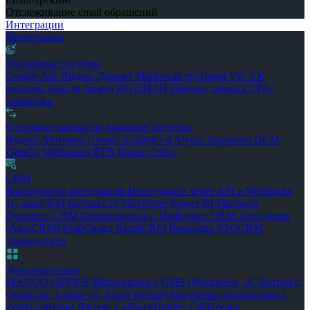
Отслеживание email обращений
Интеграции
Интеграции
Рекламные системы
Google Ads
Яндекс.Директ
Marketcall
myTarget
VK
VK
реклама
Auto.ru
Авито Pro
ЦИАН
Импорт данных
CPA-
площадки
Отправка данных во внешние системы
Яндекс.Метрика
Google Analytics 4
Alytics
Segmento
DCM
DataGo
Weborama
RTB House
Criteo
CRM
Конструктор интеграций
Интеграции через API и Webhooks
1С
amoCRM
Битрикс24
MaxPoster
Power BI
Microsoft
Dynamics CRM
Инфоклиника и Инфодент
CRM Автодилер
(AutoCRM)
МойСклад
RetailCRM
Renovatio
STOCRM
ДалионАвто
Дополнительно
MANGO OFFICE
Интеграции с CMS (Wordpress, 1С-Битрикс,
OpenCart, Joomla v3, Smart Engine)
Настройка интеграции с
турбо-сайтами Яндекс
CallbackHunter, CallKeeper,