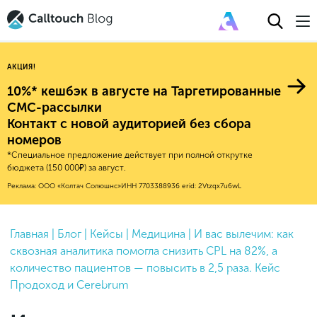
АКЦИЯ!
10%* кешбэк в августе на Таргетированные
СМС-рассылки
Контакт с новой аудиторией без сбора
Авторитейл
номеров
*Специальное предложение действует при полной открутке
2025
Финансы
бюджета (150 000₽) за август.
Новые продукты
Эксплейнеры
2024
Е-коммерс
Реклама: ООО «Колтач Солюшнс»
ИНН 7703388936
erid: 2Vtzqx7u6wL
Индекс здоровья российского
Обновления продуктов Calltouch
2023
Медицина
бизнеса
Привлечение
Конверсия
Обучение работы с инструментами
2022
Главная
|
Блог
|
Кейсы
|
Медицина
|
И вас вылечим: как
Недвижимость
Mental Health
Calltouch
сквозная аналитика помогла снизить CPL на 82%, а
Callday
MeetUp
Аналитика
2021
HoReCa
количество пациентов — повысить в 2,5 раза. Кейс
Исследование Out Of Cloud
Вебинары и практикумы
Процессы и управление
2020
Бьюти
Продоход и Cerebrum
Финансы и бухгалтерия
2019
Услуги