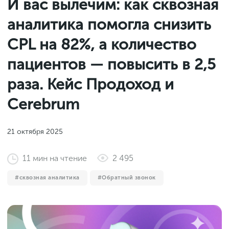
И вас вылечим: как сквозная
Законы и документы
2018
Фитнес
аналитика помогла снизить
Старт и идеи
2017
CPL на 82%, а количество
Инструменты и сервисы
2016
Продажи и маркетплейсы
пациентов — повысить в 2,5
Словарь маркетолога
Тесты
раза. Кейс Продоход и
Cerebrum
21 октября 2025
11
мин
на чтение
2 495
сквозная аналитика
Обратный звонок