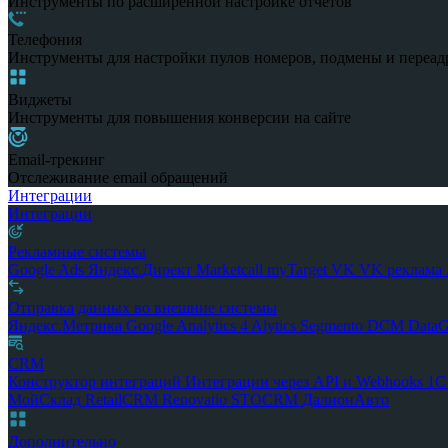
Инструменты по расширенной настройке отчетов
Телефония
Инструменты для настройки пулов номеров, подмены и переад
Виджеты
Инструменты для повышения конверсии на сайте
Email-трекинг
Отслеживание email обращений
Интеграции
Интеграции
Рекламные системы
Google Ads
Яндекс.Директ
Marketcall
myTarget
VK
VK реклама
Отправка данных во внешние системы
Яндекс.Метрика
Google Analytics 4
Alytics
Segmento
DCM
Data
CRM
Конструктор интеграций
Интеграции через API и Webhooks
1
МойСклад
RetailCRM
Renovatio
STOCRM
ДалионАвто
Дополнительно