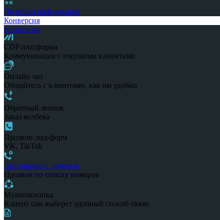
Полезная информация
Конверсия
Конверсия
CDP платформа
Коммуникация с текущими клиентами
Онлайн чат
Общайтесь с клиентами, как им удобно
Обратный звонок
Заказ колбека
Прозвон лид-форм
VK, TikTok
Автопрозвон номеров
Прозвон по списку номеров
Мультикнопка
Клиент сам выберет удобный способ связи