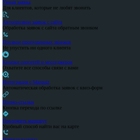
Умная заявка
Для клиентов, которые не любят звонить
Автопрозвон заявок с сайта
Обработка заявок с сайта обратным звонком
Прозвон пропущенных звонков
Не упустить ни одного клиента
Кнопки соцсетей и месседжеров
Охватите все способы связи с вами
Интеграция с Marquiz
Автоматическая обработка заявок с квиз-форм
Промо-ссылки
Кнопка перехода по ссылке
Проложить маршрут
Удобный способ найти вас на карте
Прямые вызовы