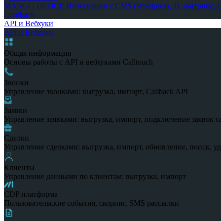
MANGO OFFICE
Интеграции с CMS (Wordpress, 1С-Битрикс, Op
Leadback
API и Вебхуки
API и Вебхуки
Общая информация
Основы работы с API и вебхуками Calltouch
Звонки
Управление звонками: выгрузка, импорт, Callback API
Заявки
Управление заявками: выгрузка, импорт, подключение заявок с
Сделки
Управление сделками: выгрузка, импорт, обновление, поиск, у
Клиенты
Управление данными по клиентам: выгрузка, импорт
CDP платформа
Пользовательские события, скоринг, SMS рассылки