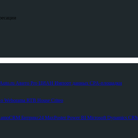
ресации
Auto.ru
Авито Pro
ЦИАН
Импорт данных
CPA-площадки
Go
Weborama
RTB House
Criteo
С
amoCRM
Битрикс24
MaxPoster
Power BI
Microsoft Dynamics C