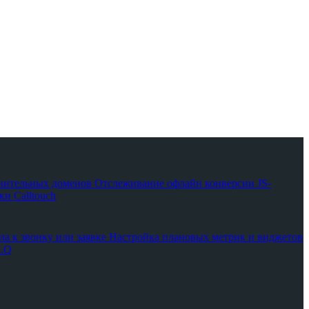
нительных доменов
Отслеживание офлайн конверсии
JS-
и Calltouch
ла к звонку или заявке
Настройка плановых метрик и виджетов
A.Q