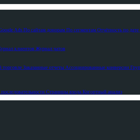
Google Ads
По сайтам донорам
По сегментам
Отчётность по дате
урнал клиентов
Журнал чатов
й торговле
Заказанные отчеты
Ассоциированные конверсии
Гру
 последовательности
Страницы входа
Когортный анализ