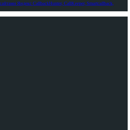
-сайтами Яндекс
CallbackHunter, CallKeeper, Smartcallback,