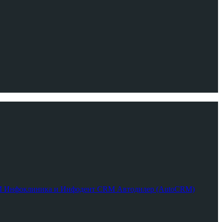
RM
Инфоклиника и Инфодент
CRM Автодилер (AutoCRM)