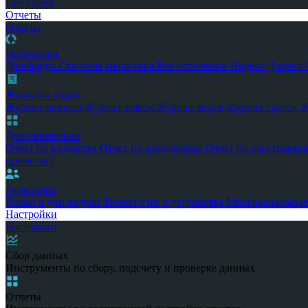
Глоссарий
Отчеты
Отчеты
Источники
Дашборды
Сквозная аналитика
Все источники
Яндекс Директ
Журналы лидов
Журнал звонков
Журнал заявок
Журнал лидов
Журнал сделок
Ж
Дополнительно
Отчет по виджетам
Отчет по менеджерам
Отчет по электронно
проектов)
Аудитория
Время и дни недели
Технологии и устройства
Многоканальные
Настройки
Настройки
Сбор данных
Инструменты по сбору, подсчету и проверке данных
Отчеты