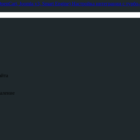
enCart, Joomla v3, Smart Engine)
Настройка интеграции с турбо
айта
даление