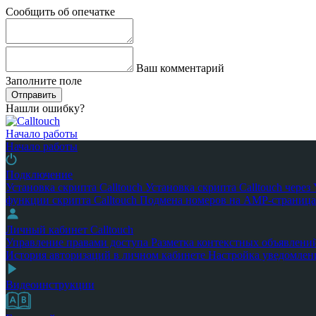
Сообщить об опечатке
Ваш комментарий
Заполните поле
Отправить
Нашли ошибку?
Начало работы
Начало работы
Подключение
Установка скрипта Calltouch
Установка скрипта Calltouch чере
функции скрипта Calltouch
Подмена номеров на AMP-страница
Личный кабинет Calltouch
Управление правами доступа
Разметка контекстных объявлени
История авторизаций в личном кабинете
Настройка уведомлен
Видеоинструкции