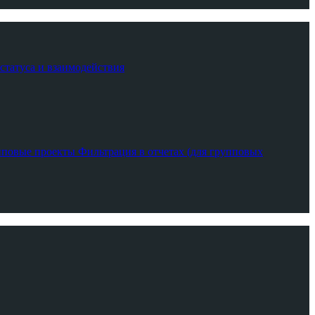
 статуса и взаимодействия
пповые проекты
Фильтрация в отчетах (для групповых