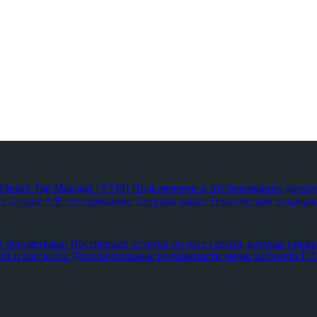
з Yandex Tag Manager (YTM)
Подключение к отслеживанию допол
х Google
A/B тестирование
Telegram канал Технической поддержк
й utm-метками
Построение отчетов по дате сессии, которая приве
ий и рассылок
Дополнительные возможности меню кабинета
F.