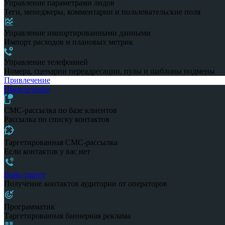
Управление параметрами лидов
Теги, менеджеры, комментарии и пользовательские поля
Управление импортированными данными
Импорт расходов и плановых метрик
Управление телефонией
Номера, сценарии переадресации, пулы и шаблоны подмены
Привлечение
Привлечение
СМС-рассылка по базе клиентов
Рассылка по списку контактов
Таргетированная СМС-рассылка
Если контактов у вас нет
Войс-таргет
Получение контактов аудитории от операторов
Программатик
Таргетированная баннерная реклама