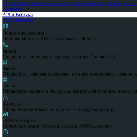
MANGO OFFICE
Интеграции с CMS (Wordpress, 1С-Битрикс, Op
Leadback
API и Вебхуки
API и Вебхуки
Общая информация
Основы работы с API и вебхуками Calltouch
Звонки
Управление звонками: выгрузка, импорт, Callback API
Заявки
Управление заявками: выгрузка, импорт, подключение заявок с
Сделки
Управление сделками: выгрузка, импорт, обновление, поиск, у
Клиенты
Управление данными по клиентам: выгрузка, импорт
CDP платформа
Пользовательские события, скоринг, SMS рассылки