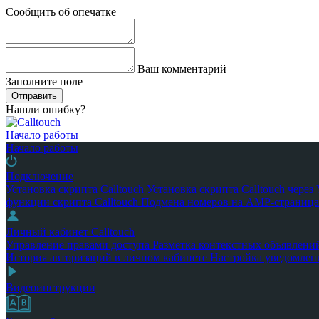
Сообщить об опечатке
Ваш комментарий
Заполните поле
Отправить
Нашли ошибку?
Начало работы
Начало работы
Подключение
Установка скрипта Calltouch
Установка скрипта Calltouch чере
функции скрипта Calltouch
Подмена номеров на AMP-страница
Личный кабинет Calltouch
Управление правами доступа
Разметка контекстных объявлени
История авторизаций в личном кабинете
Настройка уведомлен
Видеоинструкции