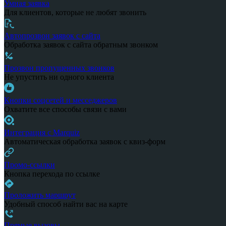
Умная заявка
Для клиентов, которые не любят звонить
Автопрозвон заявок с сайта
Обработка заявок с сайта обратным звонком
Прозвон пропущенных звонков
Не упустить ни одного клиента
Кнопки соцсетей и месседжеров
Охватите все способы связи с вами
Интеграция с Marquiz
Автоматическая обработка заявок с квиз-форм
Промо-ссылки
Кнопка перехода по ссылке
Проложить маршрут
Удобный способ найти вас на карте
Прямые вызовы