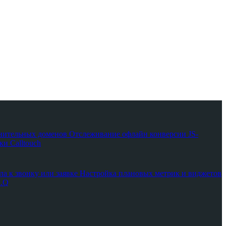
нительных доменов
Отслеживание офлайн конверсии
JS-
и Calltouch
ла к звонку или заявке
Настройка плановых метрик и виджетов
A.Q