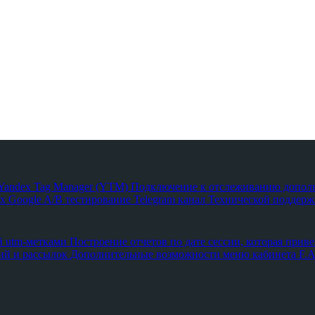
з Yandex Tag Manager (YTM)
Подключение к отслеживанию допол
х Google
A/B тестирование
Telegram канал Технической поддержк
й utm-метками
Построение отчетов по дате сессии, которая приве
ий и рассылок
Дополнительные возможности меню кабинета
F.