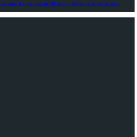
-сайтами Яндекс
CallbackHunter, CallKeeper, Smartcallback,