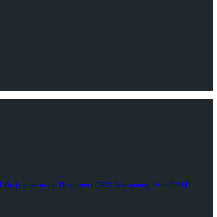
RM
Инфоклиника и Инфодент
CRM Автодилер (AutoCRM)