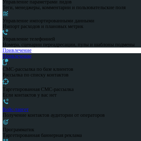
Управление параметрами лидов
Теги, менеджеры, комментарии и пользовательские поля
Управление импортированными данными
Импорт расходов и плановых метрик
Управление телефонией
Номера, сценарии переадресации, пулы и шаблоны подмены
Привлечение
Привлечение
СМС-рассылка по базе клиентов
Рассылка по списку контактов
Таргетированная СМС-рассылка
Если контактов у вас нет
Войс-таргет
Получение контактов аудитории от операторов
Программатик
Таргетированная баннерная реклама