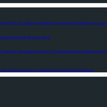
Google Ads
По сайтам донорам
По сегментам
Отчётность по дате
урнал клиентов
Журнал чатов
й торговле
Заказанные отчеты
Ассоциированные конверсии
Гру
 последовательности
Страницы входа
Когортный анализ