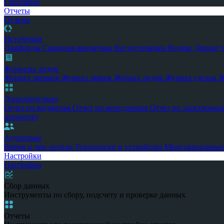
Глоссарий
Отчеты
Отчеты
Источники
Дашборды
Сквозная аналитика
Все источники
Яндекс Директ
Журналы лидов
Журнал звонков
Журнал заявок
Журнал лидов
Журнал сделок
Ж
Дополнительно
Отчет по виджетам
Отчет по менеджерам
Отчет по электронно
проектов)
Аудитория
Время и дни недели
Технологии и устройства
Многоканальные
Настройки
Настройки
Сбор данных
Инструменты по сбору, подсчету и проверке данных
Отчеты