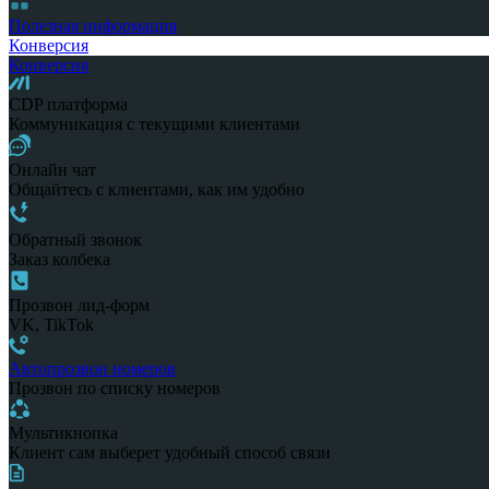
Полезная информация
Конверсия
Конверсия
CDP платформа
Коммуникация с текущими клиентами
Онлайн чат
Общайтесь с клиентами, как им удобно
Обратный звонок
Заказ колбека
Прозвон лид-форм
VK, TikTok
Автопрозвон номеров
Прозвон по списку номеров
Мультикнопка
Клиент сам выберет удобный способ связи