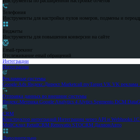
Инструменты по расширенной настройке отчетов
Телефония
Инструменты для настройки пулов номеров, подмены и переад
Виджеты
Инструменты для повышения конверсии на сайте
Email-трекинг
Отслеживание email обращений
Интеграции
Интеграции
Рекламные системы
Google Ads
Яндекс.Директ
Marketcall
myTarget
VK
VK реклама
Отправка данных во внешние системы
Яндекс.Метрика
Google Analytics 4
Alytics
Segmento
DCM
Data
CRM
Конструктор интеграций
Интеграции через API и Webhooks
1
МойСклад
RetailCRM
Renovatio
STOCRM
ДалионАвто
Дополнительно