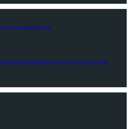
 статуса и взаимодействия
пповые проекты
Фильтрация в отчетах (для групповых