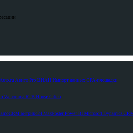
ресации
Auto.ru
Авито Pro
ЦИАН
Импорт данных
CPA-площадки
Go
Weborama
RTB House
Criteo
С
amoCRM
Битрикс24
MaxPoster
Power BI
Microsoft Dynamics C