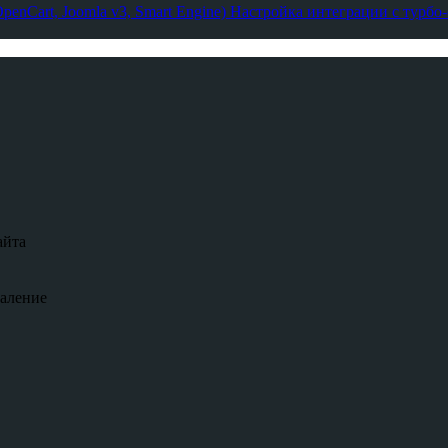
enCart, Joomla v3, Smart Engine)
Настройка интеграции с турбо
айта
даление