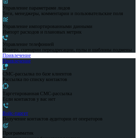
Управление параметрами лидов
Теги, менеджеры, комментарии и пользовательские поля
Управление импортированными данными
Импорт расходов и плановых метрик
Управление телефонией
Номера, сценарии переадресации, пулы и шаблоны подмены
Привлечение
Привлечение
СМС-рассылка по базе клиентов
Рассылка по списку контактов
Таргетированная СМС-рассылка
Если контактов у вас нет
Войс-таргет
Получение контактов аудитории от операторов
Программатик