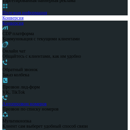
Таргетированная баннерная реклама
Полезная информация
Конверсия
Конверсия
CDP платформа
Коммуникация с текущими клиентами
Онлайн чат
Общайтесь с клиентами, как им удобно
Обратный звонок
Заказ колбека
Прозвон лид-форм
VK, TikTok
Автопрозвон номеров
Прозвон по списку номеров
Мультикнопка
Клиент сам выберет удобный способ связи