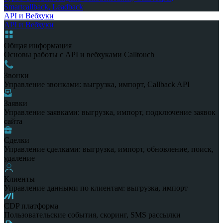
Smartcallback, Leadback
API и Вебхуки
API и Вебхуки
Общая информация
Основы работы с API и вебхуками Calltouch
Звонки
Управление звонками: выгрузка, импорт, Callback API
Заявки
Управление заявками: выгрузка, импорт, подключение заявок
сайта
Сделки
Управление сделками: выгрузка, импорт, обновление, поиск,
удаление
Клиенты
Управление данными по клиентам: выгрузка, импорт
CDP платформа
Пользовательские события, скоринг, SMS рассылки