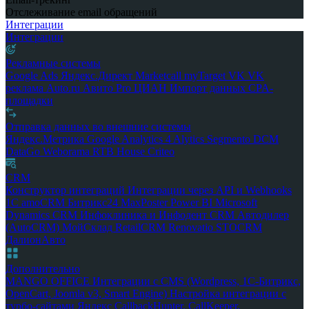
Отслеживание email обращений
Интеграции
Интеграции
Рекламные системы
Google Ads
Яндекс.Директ
Marketcall
myTarget
VK
VK
реклама
Auto.ru
Авито Pro
ЦИАН
Импорт данных
CPA-
площадки
Отправка данных во внешние системы
Яндекс.Метрика
Google Analytics 4
Alytics
Segmento
DCM
DataGo
Weborama
RTB House
Criteo
CRM
Конструктор интеграций
Интеграции через API и Webhooks
1С
amoCRM
Битрикс24
MaxPoster
Power BI
Microsoft
Dynamics CRM
Инфоклиника и Инфодент
CRM Автодилер
(AutoCRM)
МойСклад
RetailCRM
Renovatio
STOCRM
ДалионАвто
Дополнительно
MANGO OFFICE
Интеграции с CMS (Wordpress, 1С-Битрикс,
OpenCart, Joomla v3, Smart Engine)
Настройка интеграции с
турбо-сайтами Яндекс
CallbackHunter, CallKeeper,