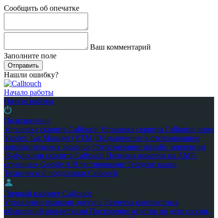
Сообщить об опечатке
Ваш комментарий
Заполните поле
Отправить
Нашли ошибку?
Начало работы
Начало работы
Подключение
Установка скрипта Calltouch
Установка скрипта Calltouch через
Yandex Tag Manager (YTM)
Подключение к отслеживанию
дополнительных доменов
Отслеживание офлайн конверсии
JS-функции скрипта Calltouch
Подмена номеров на AMP-
страницах Google
A/B тестирование
Telegram канал
Технической поддержки Calltouch
Личный кабинет Calltouch
Управление правами доступа
Разметка контекстных
объявлений utm-метками
Построение отчетов по дате сессии,