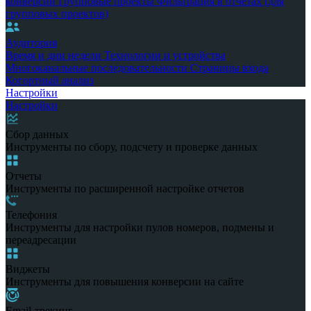
конверсии
Групповые проекты
Фильтрация в отчетах (для
групповых проектов)
Аудитория
Время и дни недели
Технологии и устройства
Многоканальные последовательности
Страницы входа
Когортный анализ
Настройки
Настройки
Сбор данных
Инструменты по сбору, подсчету и проверке данных
Отчеты
Инструменты по расширенной настройке отчетов
Телефония
Инструменты для настройки пулов номеров, подмены и
переадресации
Виджеты
Инструменты для повышения конверсии на сайте
Email-трекинг