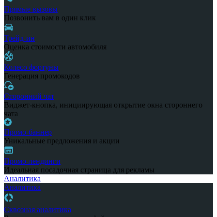
Прямые вызовы
Позвонить вам в один клик
Трейд-ин
Оценка стоимости автомобиля
Колесо фортуны
Генерация промокодов
Сторонний чат
Виджет-кнопка, инициирующая открытие окна стороннего
чата
Промо-баннер
Уникальные предложения и акции
Промо-лендинги
Идеальная посадочная страница для рекламы
Аналитика
Аналитика
Сквозная аналитика