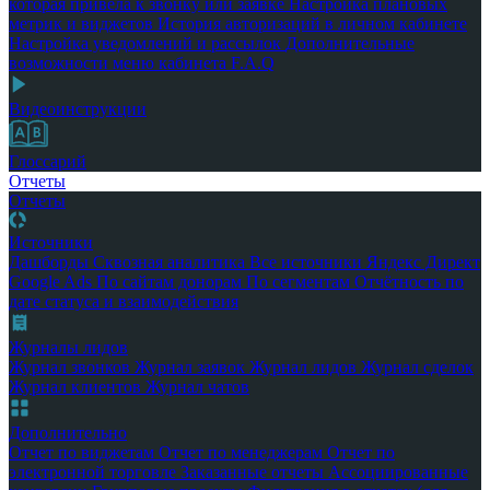
которая привела к звонку или заявке
Настройка плановых
метрик и виджетов
История авторизаций в личном кабинете
Настройка уведомлений и рассылок
Дополнительные
возможности меню кабинета
F.A.Q
Видеоинструкции
Глоссарий
Отчеты
Отчеты
Источники
Дашборды
Сквозная аналитика
Все источники
Яндекс Директ
Google Ads
По сайтам донорам
По сегментам
Отчётность по
дате статуса и взаимодействия
Журналы лидов
Журнал звонков
Журнал заявок
Журнал лидов
Журнал сделок
Журнал клиентов
Журнал чатов
Дополнительно
Отчет по виджетам
Отчет по менеджерам
Отчет по
электронной торговле
Заказанные отчеты
Ассоциированные