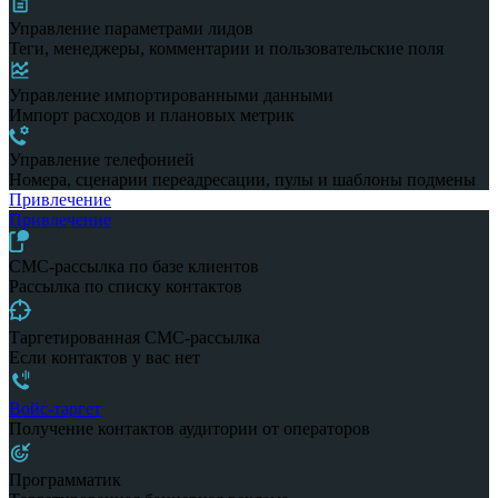
Управление параметрами лидов
Теги, менеджеры, комментарии и пользовательские поля
Управление импортированными данными
Импорт расходов и плановых метрик
Управление телефонией
Номера, сценарии переадресации, пулы и шаблоны подмены
Привлечение
Привлечение
СМС-рассылка по базе клиентов
Рассылка по списку контактов
Таргетированная СМС-рассылка
Если контактов у вас нет
Войс-таргет
Получение контактов аудитории от операторов
Программатик