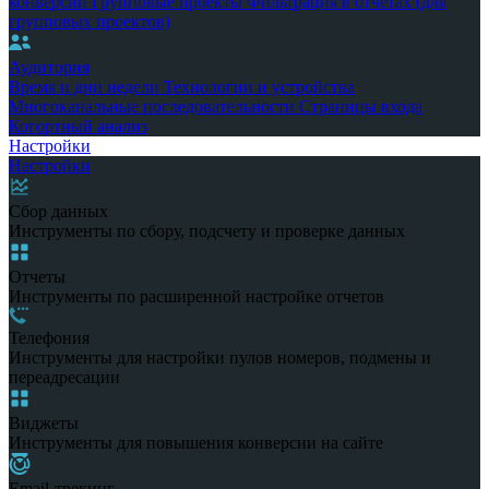
конверсии
Групповые проекты
Фильтрация в отчетах (для
групповых проектов)
Аудитория
Время и дни недели
Технологии и устройства
Многоканальные последовательности
Страницы входа
Когортный анализ
Настройки
Настройки
Сбор данных
Инструменты по сбору, подсчету и проверке данных
Отчеты
Инструменты по расширенной настройке отчетов
Телефония
Инструменты для настройки пулов номеров, подмены и
переадресации
Виджеты
Инструменты для повышения конверсии на сайте
Email-трекинг