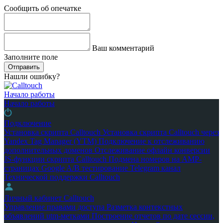
Сообщить об опечатке
Ваш комментарий
Заполните поле
Отправить
Нашли ошибку?
Начало работы
Начало работы
Подключение
Установка скрипта Calltouch
Установка скрипта Calltouch через
Yandex Tag Manager (YTM)
Подключение к отслеживанию
дополнительных доменов
Отслеживание офлайн конверсии
JS-функции скрипта Calltouch
Подмена номеров на AMP-
страницах Google
A/B тестирование
Telegram канал
Технической поддержки Calltouch
Личный кабинет Calltouch
Управление правами доступа
Разметка контекстных
объявлений utm-метками
Построение отчетов по дате сессии,