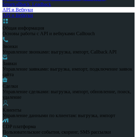
Smartcallback, Leadback
API и Вебхуки
API и Вебхуки
Общая информация
Основы работы с API и вебхуками Calltouch
Звонки
Управление звонками: выгрузка, импорт, Callback API
Заявки
Управление заявками: выгрузка, импорт, подключение заявок
сайта
Сделки
Управление сделками: выгрузка, импорт, обновление, поиск,
удаление
Клиенты
Управление данными по клиентам: выгрузка, импорт
CDP платформа
Пользовательские события, скоринг, SMS рассылки