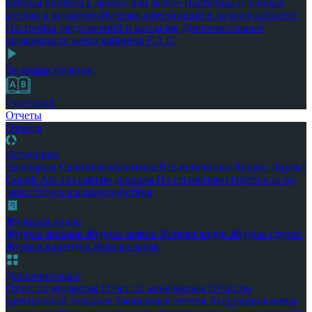
которая привела к звонку или заявке
Настройка плановых
метрик и виджетов
История авторизаций в личном кабинете
Настройка уведомлений и рассылок
Дополнительные
возможности меню кабинета
F.A.Q
Видеоинструкции
Глоссарий
Отчеты
Отчеты
Источники
Дашборды
Сквозная аналитика
Все источники
Яндекс Директ
Google Ads
По сайтам донорам
По сегментам
Отчётность по
дате статуса и взаимодействия
Журналы лидов
Журнал звонков
Журнал заявок
Журнал лидов
Журнал сделок
Журнал клиентов
Журнал чатов
Дополнительно
Отчет по виджетам
Отчет по менеджерам
Отчет по
электронной торговле
Заказанные отчеты
Ассоциированные