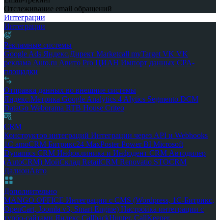
Отслеживание email обращений
Интеграции
Интеграции
Рекламные системы
Google Ads
Яндекс.Директ
Marketcall
myTarget
VK
VK
реклама
Auto.ru
Авито Pro
ЦИАН
Импорт данных
CPA-
площадки
Отправка данных во внешние системы
Яндекс.Метрика
Google Analytics 4
Alytics
Segmento
DCM
DataGo
Weborama
RTB House
Criteo
CRM
Конструктор интеграций
Интеграции через API и Webhooks
1С
amoCRM
Битрикс24
MaxPoster
Power BI
Microsoft
Dynamics CRM
Инфоклиника и Инфодент
CRM Автодилер
(AutoCRM)
МойСклад
RetailCRM
Renovatio
STOCRM
ДалионАвто
Дополнительно
MANGO OFFICE
Интеграции с CMS (Wordpress, 1С-Битрикс,
OpenCart, Joomla v3, Smart Engine)
Настройка интеграции с
турбо-сайтами Яндекс
CallbackHunter, CallKeeper,