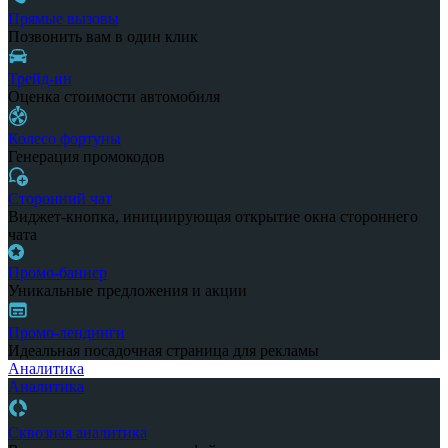
Прямые вызовы
Позвонить вам в один клик
Трейд-ин
Оценка стоимости автомобиля
Колесо фортуны
Генерация промокодов
Сторонний чат
Виджет-кнопка, инициирующая открытие окна стороннего
чата
Промо-баннер
Уникальные предложения и акции
Промо-лендинги
Идеальная посадочная страница для рекламы
Аналитика
Аналитика
Сквозная аналитика