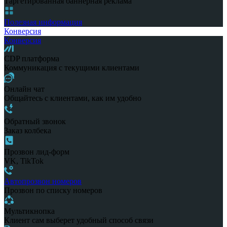
Таргетированная баннерная реклама
Полезная информация
Конверсия
Конверсия
CDP платформа
Коммуникация с текущими клиентами
Онлайн чат
Общайтесь с клиентами, как им удобно
Обратный звонок
Заказ колбека
Прозвон лид-форм
VK, TikTok
Автопрозвон номеров
Прозвон по списку номеров
Мультикнопка
Клиент сам выберет удобный способ связи