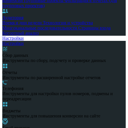
конверсии
Групповые проекты
Фильтрация в отчетах (для
групповых проектов)
Аудитория
Время и дни недели
Технологии и устройства
Многоканальные последовательности
Страницы входа
Когортный анализ
Настройки
Настройки
Сбор данных
Инструменты по сбору, подсчету и проверке данных
Отчеты
Инструменты по расширенной настройке отчетов
Телефония
Инструменты для настройки пулов номеров, подмены и
переадресации
Виджеты
Инструменты для повышения конверсии на сайте
Email-трекинг