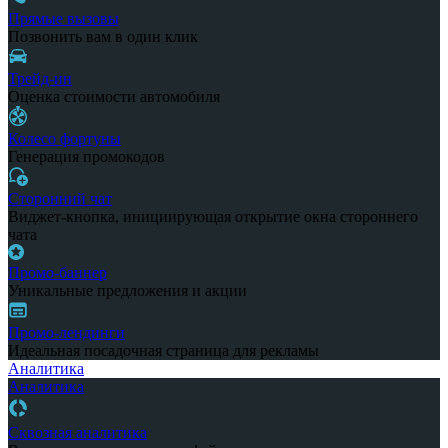
Прямые вызовы
Позвонить вам в один клик
Трейд-ин
Оценка стоимости автомобиля
Колесо фортуны
Генерация промокодов
Сторонний чат
Виджет-кнопка, инициирующая открытие окна стороннего
чата
Промо-баннер
Уникальные предложения и акции
Промо-лендинги
Идеальная посадочная страница для рекламы
Аналитика
Аналитика
Сквозная аналитика