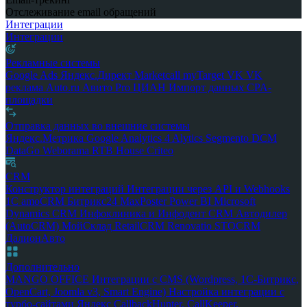
Отслеживание email обращений
Интеграции
Интеграции
Рекламные системы
Google Ads
Яндекс.Директ
Marketcall
myTarget
VK
VK
реклама
Auto.ru
Авито Pro
ЦИАН
Импорт данных
CPA-
площадки
Отправка данных во внешние системы
Яндекс.Метрика
Google Analytics 4
Alytics
Segmento
DCM
DataGo
Weborama
RTB House
Criteo
CRM
Конструктор интеграций
Интеграции через API и Webhooks
1С
amoCRM
Битрикс24
MaxPoster
Power BI
Microsoft
Dynamics CRM
Инфоклиника и Инфодент
CRM Автодилер
(AutoCRM)
МойСклад
RetailCRM
Renovatio
STOCRM
ДалионАвто
Дополнительно
MANGO OFFICE
Интеграции с CMS (Wordpress, 1С-Битрикс,
OpenCart, Joomla v3, Smart Engine)
Настройка интеграции с
турбо-сайтами Яндекс
CallbackHunter, CallKeeper,