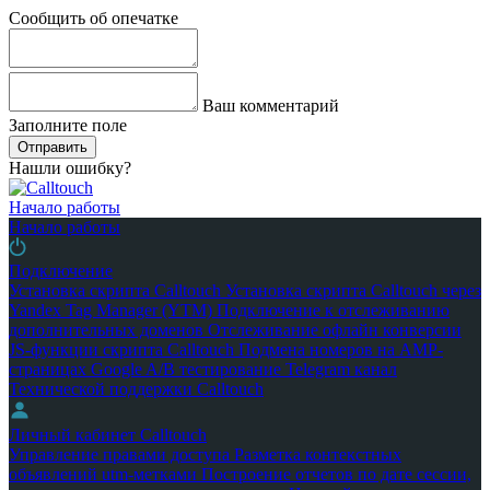
Сообщить об опечатке
Ваш комментарий
Заполните поле
Отправить
Нашли ошибку?
Начало работы
Начало работы
Подключение
Установка скрипта Calltouch
Установка скрипта Calltouch через
Yandex Tag Manager (YTM)
Подключение к отслеживанию
дополнительных доменов
Отслеживание офлайн конверсии
JS-функции скрипта Calltouch
Подмена номеров на AMP-
страницах Google
A/B тестирование
Telegram канал
Технической поддержки Calltouch
Личный кабинет Calltouch
Управление правами доступа
Разметка контекстных
объявлений utm-метками
Построение отчетов по дате сессии,