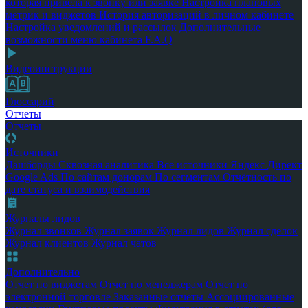
которая привела к звонку или заявке
Настройка плановых
метрик и виджетов
История авторизаций в личном кабинете
Настройка уведомлений и рассылок
Дополнительные
возможности меню кабинета
F.A.Q
Видеоинструкции
Глоссарий
Отчеты
Отчеты
Источники
Дашборды
Сквозная аналитика
Все источники
Яндекс Директ
Google Ads
По сайтам донорам
По сегментам
Отчётность по
дате статуса и взаимодействия
Журналы лидов
Журнал звонков
Журнал заявок
Журнал лидов
Журнал сделок
Журнал клиентов
Журнал чатов
Дополнительно
Отчет по виджетам
Отчет по менеджерам
Отчет по
электронной торговле
Заказанные отчеты
Ассоциированные