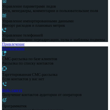
Управление параметрами лидов
Теги, менеджеры, комментарии и пользовательские поля
Управление импортированными данными
Импорт расходов и плановых метрик
Управление телефонией
Номера, сценарии переадресации, пулы и шаблоны подмены
Привлечение
Привлечение
СМС-рассылка по базе клиентов
Рассылка по списку контактов
Таргетированная СМС-рассылка
Если контактов у вас нет
Войс-таргет
Получение контактов аудитории от операторов
Программатик