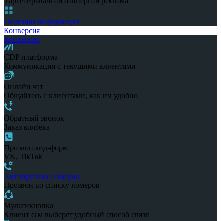
Таргетированная баннерная реклама
Полезная информация
Конверсия
Конверсия
CDP платформа
Коммуникация с текущими клиентами
Онлайн чат
Общайтесь с клиентами, как им удобно
Обратный звонок
Заказ колбека
Прозвон лид-форм
VK, TikTok
Автопрозвон номеров
Прозвон по списку номеров
Мультикнопка
Клиент сам выберет удобный способ связи