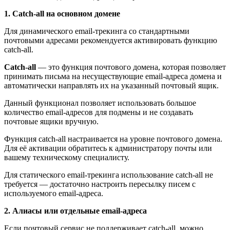
1. Catch-all на основном домене
Для динамического email-трекинга со стандартными
почтовыми адресами рекомендуется активировать функцию
catch-all.
Catch-all
— это функция почтового домена, которая позволяет
принимать письма на несуществующие email-адреса домена и
автоматически направлять их на указанный почтовый ящик.
Данный функционал позволяет использовать большое
количество email-адресов для подмены и не создавать
почтовые ящики вручную.
Функция catch-all настраивается на уровне почтового домена.
Для её активации обратитесь к администратору почты или
вашему техническому специалисту.
Для статического email-трекинга использование catch-all не
требуется — достаточно настроить пересылку писем с
используемого email-адреса.
2. Алиасы или отдельные email-адреса
Если почтовый сервис не поддерживает catch-all, можно