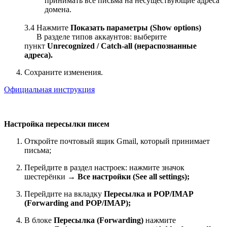
принимать все письма на несуществующие адреса
домена.
3.4 Нажмите
Показать параметры (Show options)
В разделе типов аккаунтов: выберите
пункт
Unrecognized / Catch-all (нераспознанные
адреса).
Сохраните изменения.
Официальная инструкция
Настройка пересылки писем
Откройте почтовый ящик Gmail, который принимает
письма;
Перейдите в раздел настроек: нажмите значок
шестерёнки →
Все настройки (See all settings);
Перейдите на вкладку
Пересылка и POP/IMAP
(Forwarding and POP/IMAP);
В блоке
Пересылка (Forwarding)
нажмите