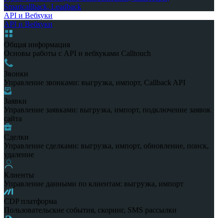
Smartcallback, Leadback
API и Вебхуки
API и Вебхуки
Общая информация
Основы работы с API и вебхуками Calltouch
Звонки
Управление звонками: выгрузка, импорт, Callback API
Заявки
Управление заявками: выгрузка, импорт, подключение заявок
сайта
Сделки
Управление сделками: выгрузка, импорт, обновление, поиск,
удаление
Клиенты
Управление данными по клиентам: выгрузка, импорт
CDP платформа
Пользовательские события, скоринг, SMS рассылки