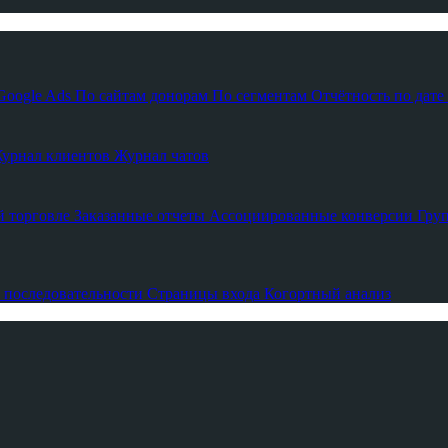
Google Ads
По сайтам донорам
По сегментам
Отчётность по дате
урнал клиентов
Журнал чатов
й торговле
Заказанные отчеты
Ассоциированные конверсии
Гру
 последовательности
Страницы входа
Когортный анализ