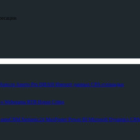
ресации
Auto.ru
Авито Pro
ЦИАН
Импорт данных
CPA-площадки
Go
Weborama
RTB House
Criteo
С
amoCRM
Битрикс24
MaxPoster
Power BI
Microsoft Dynamics C