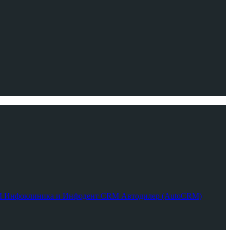
RM
Инфоклиника и Инфодент
CRM Автодилер (AutoCRM)