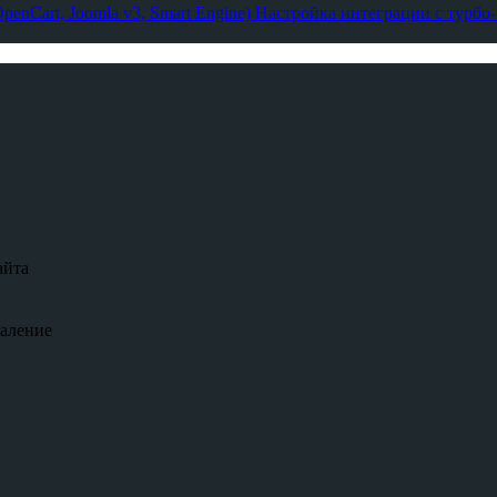
enCart, Joomla v3, Smart Engine)
Настройка интеграции с турбо
айта
даление