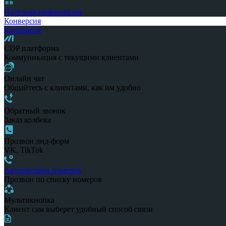
Полезная информация
Конверсия
Конверсия
CDP платформа
Коммуникация с текущими клиентами
Онлайн чат
Общайтесь с клиентами, как им удобно
Обратный звонок
Заказ колбека
Прозвон лид-форм
VK, TikTok
Автопрозвон номеров
Прозвон по списку номеров
Мультикнопка
Клиент сам выберет удобный способ связи