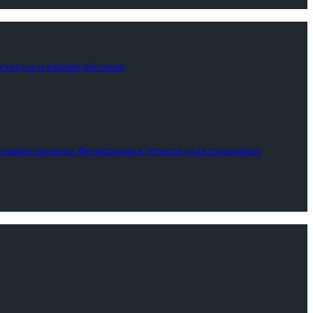
 статуса и взаимодействия
пповые проекты
Фильтрация в отчетах (для групповых