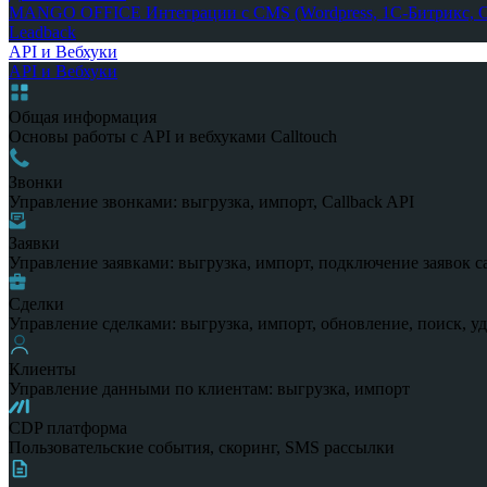
MANGO OFFICE
Интеграции с CMS (Wordpress, 1С-Битрикс, Op
Leadback
API и Вебхуки
API и Вебхуки
Общая информация
Основы работы с API и вебхуками Calltouch
Звонки
Управление звонками: выгрузка, импорт, Callback API
Заявки
Управление заявками: выгрузка, импорт, подключение заявок с
Сделки
Управление сделками: выгрузка, импорт, обновление, поиск, у
Клиенты
Управление данными по клиентам: выгрузка, импорт
CDP платформа
Пользовательские события, скоринг, SMS рассылки