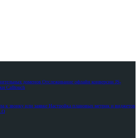
нительных доменов
Отслеживание офлайн конверсии
JS-
и Calltouch
ла к звонку или заявке
Настройка плановых метрик и виджетов
A.Q