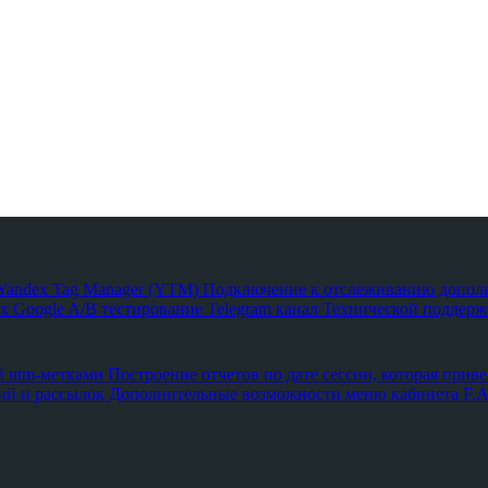
з Yandex Tag Manager (YTM)
Подключение к отслеживанию допол
х Google
A/B тестирование
Telegram канал Технической поддержк
й utm-метками
Построение отчетов по дате сессии, которая приве
ий и рассылок
Дополнительные возможности меню кабинета
F.