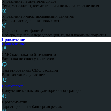
Управление параметрами лидов
Теги, менеджеры, комментарии и пользовательские поля
Управление импортированными данными
Импорт расходов и плановых метрик
Управление телефонией
Номера, сценарии переадресации, пулы и шаблоны подмены
Привлечение
Привлечение
СМС-рассылка по базе клиентов
Рассылка по списку контактов
Таргетированная СМС-рассылка
Если контактов у вас нет
Войс-таргет
Получение контактов аудитории от операторов
Программатик
Таргетированная баннерная реклама