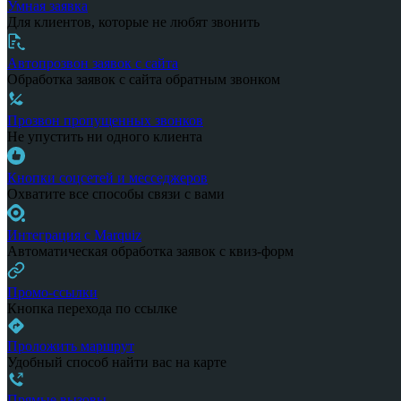
Умная заявка
Для клиентов, которые не любят звонить
Автопрозвон заявок с сайта
Обработка заявок с сайта обратным звонком
Прозвон пропущенных звонков
Не упустить ни одного клиента
Кнопки соцсетей и месседжеров
Охватите все способы связи с вами
Интеграция с Marquiz
Автоматическая обработка заявок с квиз-форм
Промо-ссылки
Кнопка перехода по ссылке
Проложить маршрут
Удобный способ найти вас на карте
Прямые вызовы