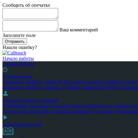
Сообщить об опечатке
Ваш комментарий
Заполните поле
Отправить
Нашли ошибку?
Начало работы
Начало работы
Подключение
Установка скрипта Calltouch
Установка скрипта Calltouch чере
функции скрипта Calltouch
Подмена номеров на AMP-страница
Личный кабинет Calltouch
Управление правами доступа
Разметка контекстных объявлени
История авторизаций в личном кабинете
Настройка уведомлен
Видеоинструкции