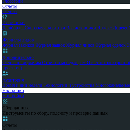
Глоссарий
Отчеты
Отчеты
Источники
Дашборды
Сквозная аналитика
Все источники
Яндекс Директ
Журналы лидов
Журнал звонков
Журнал заявок
Журнал лидов
Журнал сделок
Ж
Дополнительно
Отчет по виджетам
Отчет по менеджерам
Отчет по электронно
проектов)
Аудитория
Время и дни недели
Технологии и устройства
Многоканальные
Настройки
Настройки
Сбор данных
Инструменты по сбору, подсчету и проверке данных
Отчеты