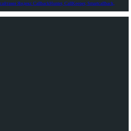
-сайтами Яндекс
CallbackHunter, CallKeeper, Smartcallback,