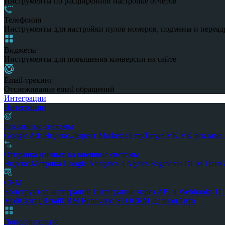
Инструменты по расширенной настройке отчетов
Телефония
Инструменты для настройки пулов номеров, подмены и переад
Виджеты
Инструменты для повышения конверсии на сайте
Email-трекинг
Отслеживание email обращений
Интеграции
Интеграции
Рекламные системы
Google Ads
Яндекс.Директ
Marketcall
myTarget
VK
VK реклама
Отправка данных во внешние системы
Яндекс.Метрика
Google Analytics 4
Alytics
Segmento
DCM
Data
CRM
Конструктор интеграций
Интеграции через API и Webhooks
1
МойСклад
RetailCRM
Renovatio
STOCRM
ДалионАвто
Дополнительно