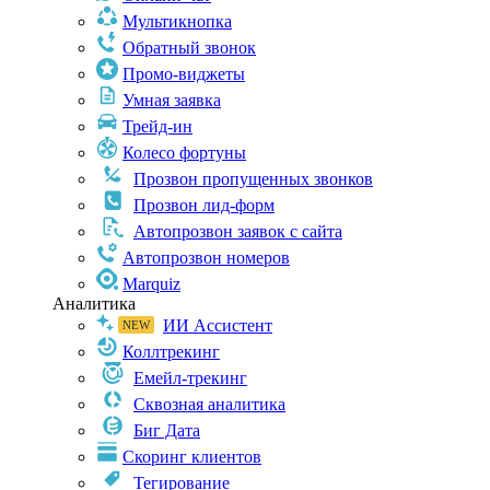
Мультикнопка
Обратный звонок
Промо-виджеты
Умная заявка
Трейд-ин
Колесо фортуны
Прозвон пропущенных звонков
Прозвон лид-форм
Автопрозвон заявок с сайта
Автопрозвон номеров
Marquiz
Аналитика
ИИ Ассистент
Коллтрекинг
Емейл-трекинг
Сквозная аналитика
Биг Дата
Скоринг клиентов
Тегирование