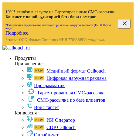
10%* кешбэк в августе на Таргетированные СМС-рассылки
Контакт с новой аудиторией без сбора номеров
*Специальное предложение действует при полной открутке бюджета (150 000₽) за
август.
Подробнее.
Реклама ООО «Колтач Солюшнс» ИНН 7703388936
2Vtzqx7u6wL
Продукты
Привлечение
Медийный формат Calltouch
Цифровая наружная реклама
Программатик
Таргетированная СМС-рассылка
СМС-рассылка по базе клиентов
Войс таргет
Конверсия
ИИ Оператор
CDP Calltouch
Онлайн-чат