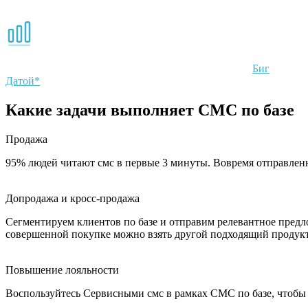
Узнайте реальный CPL* и оцифруйте клиентов, которые
касались рекламы, но обратились офлайн в связке с
Биг
Датой*
Какие задачи выполняет СМС по базе
Продажа
95% людей читают смс в первые 3 минуты. Вовремя отправленно
Допродажа и кросс-продажа
Сегментируем клиентов по базе и отправим релевантное предло
совершенной покупке можно взять другой подходящий продукт
Повышение лояльности
Воспользуйтесь Сервисными смс в рамках СМС по базе, чтобы 