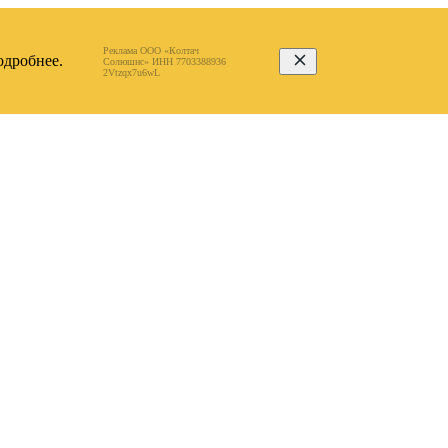
Реклама ООО «Колтач
дробнее.
Солюшнс» ИНН 7703388936
2Vtzqx7u6wL