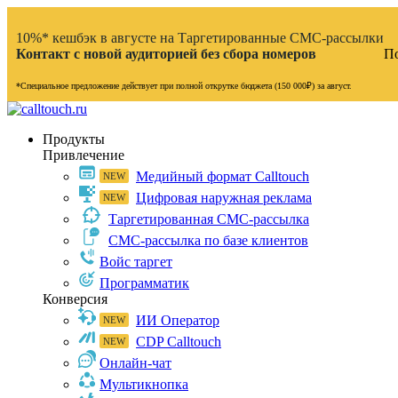
10%* кешбэк в августе на Таргетированные СМС-рассылки
Контакт с новой аудиторией без сбора номеров
По
*Специальное предложение действует при полной открутке бюджета (150 000₽) за август.
Продукты
Привлечение
Медийный формат Calltouch
Цифровая наружная реклама
Таргетированная СМС-рассылка
СМС-рассылка по базе клиентов
Войс таргет
Программатик
Конверсия
ИИ Оператор
CDP Calltouch
Онлайн-чат
Мультикнопка