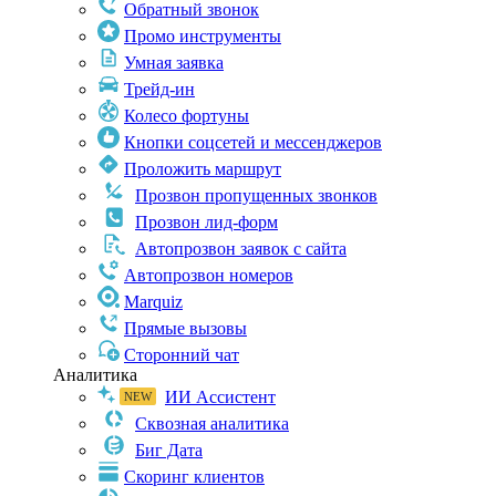
Обратный звонок
Промо инструменты
Умная заявка
Трейд-ин
Колесо фортуны
Кнопки соцсетей и мессенджеров
Проложить маршрут
Прозвон пропущенных звонков
Прозвон лид-форм
Автопрозвон заявок с сайта
Автопрозвон номеров
Marquiz
Прямые вызовы
Сторонний чат
Аналитика
ИИ Ассистент
Сквозная аналитика
Биг Дата
Скоринг клиентов