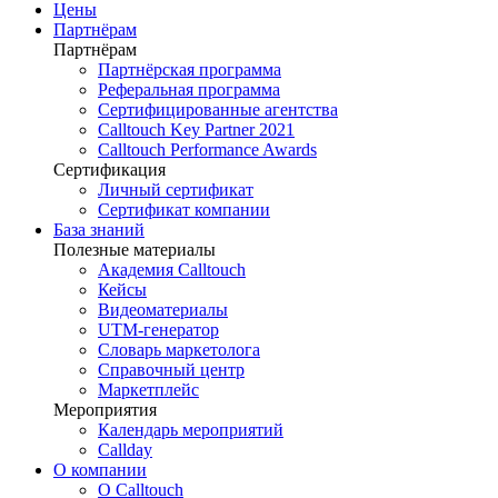
Цены
Партнёрам
Партнёрам
Партнёрская программа
Реферальная программа
Сертифицированные агентства
Calltouch Key Partner 2021
Calltouch Performance Awards
Сертификация
Личный сертификат
Сертификат компании
База знаний
Полезные материалы
Академия Calltouch
Кейсы
Видеоматериалы
UTM-генератор
Словарь маркетолога
Справочный центр
Маркетплейс
Мероприятия
Календарь мероприятий
Callday
О компании
О Calltouch