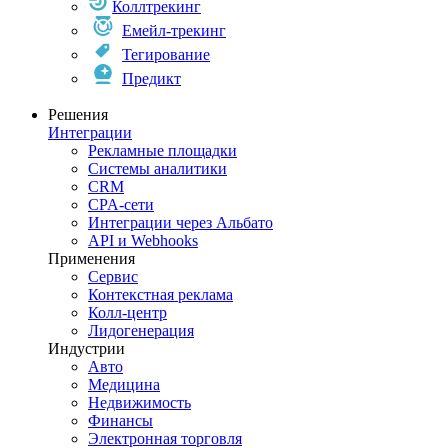
Коллтрекинг
Емейл-трекинг
Тегирование
Предикт
Решения
Интеграции
Рекламные площадки
Системы аналитики
CRM
CPA-сети
Интеграции через Альбато
API и Webhooks
Применения
Сервис
Контекстная реклама
Колл-центр
Лидогенерация
Индустрии
Авто
Медицина
Недвижимость
Финансы
Электронная торговля