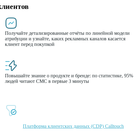
клиентов
Получайте детализированные отчёты по линейной модели
атрибуции и узнайте, каких рекламных каналов касается
клиент перед покупкой
Повышайте знание о продукте и бренде: по статистике, 95%
людей читают СМС в первые 3 минуты
одуктами Calltouch и прокачивайте мар
Помогайте пользователю двигаться по воронке продаж в
связке с
Платформа клиентских данных (CDP) Calltouch