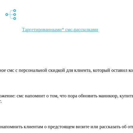
Отправляйте смс потенциальным клиентам без контактов в
связке с
Таргетированными* смс-рассылками
е смс с персональной скидкой для клиента, который оставил кон
жение: смс напомнит о том, что пора обновить маникюр, купить
.
напомнить клиентам о предстоящем визите или рассказать об от