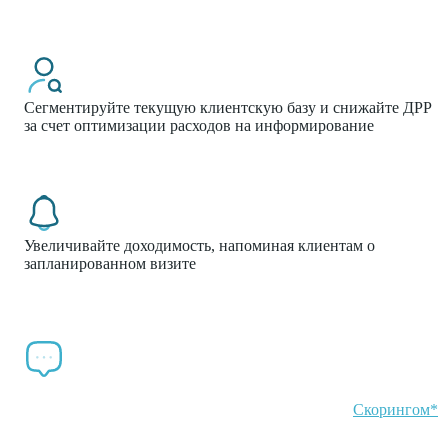
Сегментируйте текущую клиентскую базу и снижайте ДРР
за счет оптимизации расходов на информирование
Увеличивайте доходимость, напоминая клиентам о
запланированном визите
кетинг по разным направлениям:
Сокращайте бюджет и нагрузку на колл-центр*, отправляя
СМС клиентам с низким интересом в связке со
Скорингом*