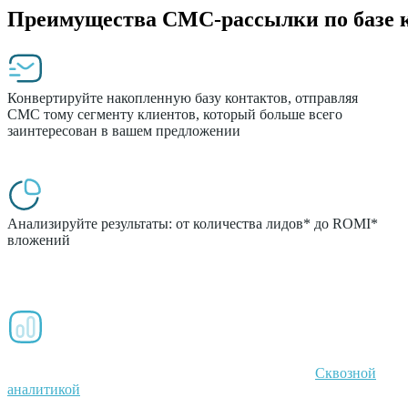
Преимущества СМС-рассылки по базе 
Конвертируйте накопленную базу контактов, отправляя
СМС тому сегменту клиентов, который больше всего
заинтересован в вашем предложении
Анализируйте результаты: от количества лидов* до ROMI*
вложений
Используйте СМС по базе с другими пр
Измеряйте количество и стоимость лидов* и сделок с
помощью детализированных отчетов в связке со
Сквозной
аналитикой