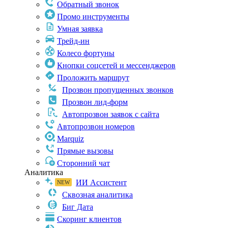
Обратный звонок
Промо инструменты
Умная заявка
Трейд-ин
Колесо фортуны
Кнопки соцсетей и мессенджеров
Проложить маршрут
Прозвон пропущенных звонков
Прозвон лид-форм
Автопрозвон заявок с сайта
Автопрозвон номеров
Marquiz
Прямые вызовы
Сторонний чат
Аналитика
ИИ Ассистент
Сквозная аналитика
Биг Дата
Скоринг клиентов