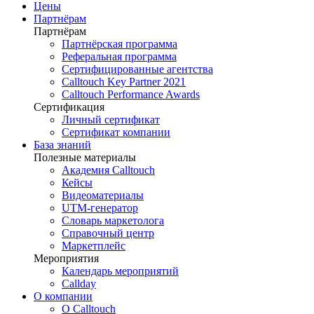
Цены
Партнёрам
Партнёрам
Партнёрская программа
Реферальная программа
Сертифицированные агентства
Calltouch Key Partner 2021
Calltouch Performance Awards
Сертификация
Личный сертификат
Сертификат компании
База знаний
Полезные материалы
Академия Calltouch
Кейсы
Видеоматериалы
UTM-генератор
Словарь маркетолога
Справочный центр
Маркетплейс
Мероприятия
Календарь мероприятий
Callday
О компании
О Calltouch