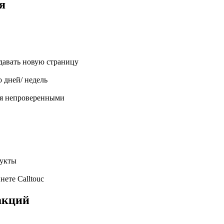
ся
давать новую страницу
о дней/ недель
тся непроверенными
дукты
ете Calltouc
акций