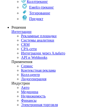
Коллтрекинг
Емейл-трекинг
Тегирование
Предикт
Решения
Интеграции
Рекламные площадки
Системы аналитики
CRM
CPA-сети
Интеграции через Альбато
API и Webhooks
Применения
Сервис
Контекстная реклама
Колл-центр
Лидогенерация
Индустрии
Авто
Медицина
Недвижимость
Финансы
Электронная торговля