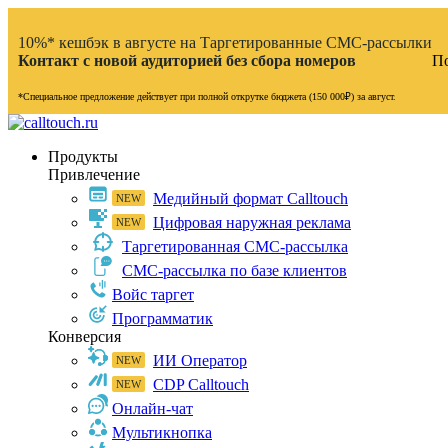
10%* кешбэк в августе на Таргетированные СМС-рассылки
Контакт с новой аудиторией без сбора номеров
По
*Специальное предложение действует при полной открутке бюджета (150 000₽) за август.
Продукты
Привлечение
Медийный формат Calltouch
Цифровая наружная реклама
Таргетированная СМС-рассылка
СМС-рассылка по базе клиентов
Войс таргет
Программатик
Конверсия
ИИ Оператор
CDP Calltouch
Онлайн-чат
Мультикнопка