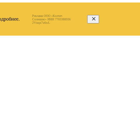
Реклама ООО «Колтач
дробнее.
Солюшнс» ИНН 7703388936
2Vtzqx7u6wL