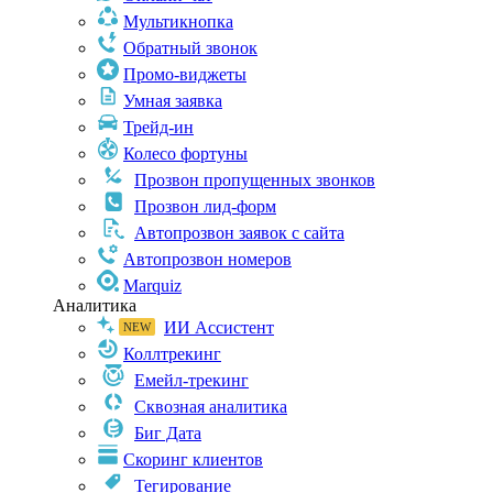
Мультикнопка
Обратный звонок
Промо-виджеты
Умная заявка
Трейд-ин
Колесо фортуны
Прозвон пропущенных звонков
Прозвон лид-форм
Автопрозвон заявок с сайта
Автопрозвон номеров
Marquiz
Аналитика
ИИ Ассистент
Коллтрекинг
Емейл-трекинг
Сквозная аналитика
Биг Дата
Скоринг клиентов
Тегирование