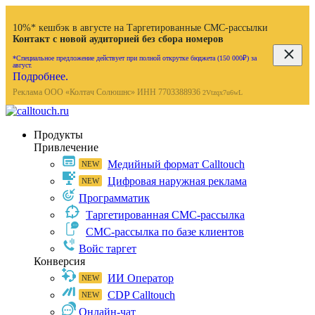
10%* кешбэк в августе на Таргетированные СМС-рассылки
Контакт с новой аудиторией без сбора номеров
*Специальное предложение действует при полной открутке бюджета (150 000₽) за
август.
Подробнее.
Реклама ООО «Колтач Солюшнс» ИНН 7703388936
2Vtzqx7u6wL
Продукты
Привлечение
Медийный формат Calltouch
Цифровая наружная реклама
Программатик
Таргетированная СМС-рассылка
СМС-рассылка по базе клиентов
Войс таргет
Конверсия
ИИ Оператор
CDP Calltouch
Онлайн-чат