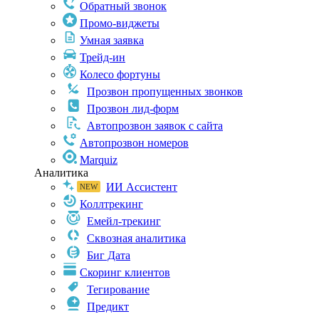
Обратный звонок
Промо-виджеты
Умная заявка
Трейд-ин
Колесо фортуны
Прозвон пропущенных звонков
Прозвон лид-форм
Автопрозвон заявок с сайта
Автопрозвон номеров
Marquiz
Аналитика
ИИ Ассистент
Коллтрекинг
Емейл-трекинг
Сквозная аналитика
Биг Дата
Скоринг клиентов
Тегирование
Предикт