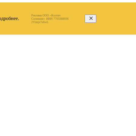
Реклама ООО «Колтач
дробнее.
Солюшнс» ИНН 7703388936
2Vtzqx7u6wL