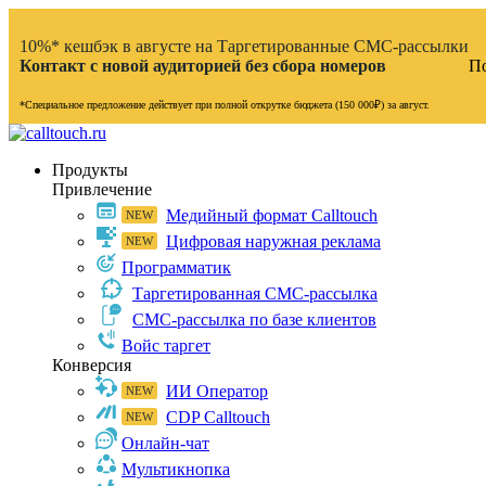
10%* кешбэк в августе на Таргетированные СМС-рассылки
Контакт с новой аудиторией без сбора номеров
По
*Специальное предложение действует при полной открутке бюджета (150 000₽) за август.
Продукты
Привлечение
Медийный формат Calltouch
Цифровая наружная реклама
Программатик
Таргетированная СМС-рассылка
СМС-рассылка по базе клиентов
Войс таргет
Конверсия
ИИ Оператор
CDP Calltouch
Онлайн-чат
Мультикнопка