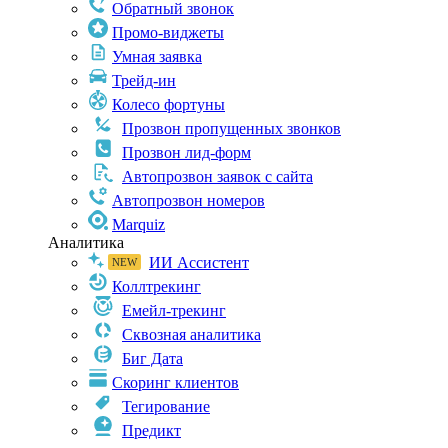
Обратный звонок
Промо-виджеты
Умная заявка
Трейд-ин
Колесо фортуны
Прозвон пропущенных звонков
Прозвон лид-форм
Автопрозвон заявок с сайта
Автопрозвон номеров
Marquiz
Аналитика
ИИ Ассистент
Коллтрекинг
Емейл-трекинг
Сквозная аналитика
Биг Дата
Скоринг клиентов
Тегирование
Предикт