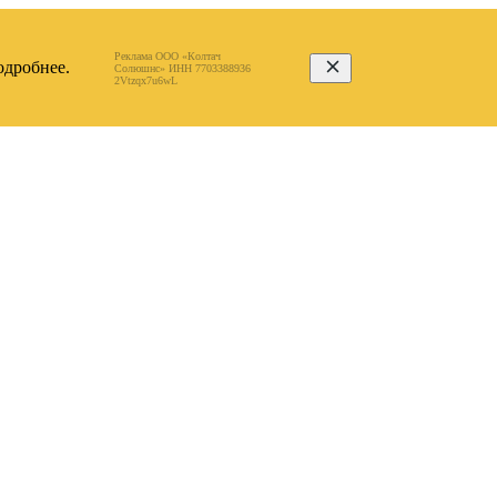
Реклама ООО «Колтач
дробнее.
Солюшнс» ИНН 7703388936
2Vtzqx7u6wL