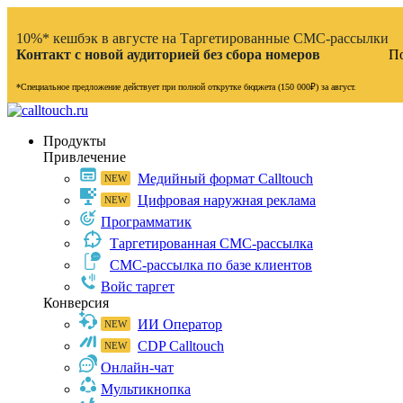
10%* кешбэк в августе на Таргетированные СМС-рассылки
Контакт с новой аудиторией без сбора номеров
По
*Специальное предложение действует при полной открутке бюджета (150 000₽) за август.
Продукты
Привлечение
Медийный формат Calltouch
Цифровая наружная реклама
Программатик
Таргетированная СМС-рассылка
СМС-рассылка по базе клиентов
Войс таргет
Конверсия
ИИ Оператор
CDP Calltouch
Онлайн-чат
Мультикнопка