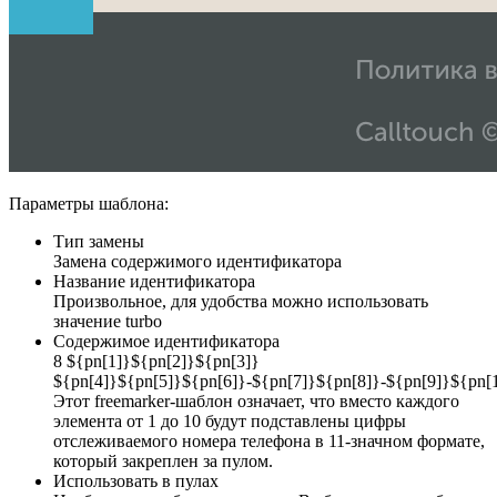
Параметры шаблона:
Тип замены
Замена содержимого идентификатора
Название идентификатора
Произвольное, для удобства можно использовать
значение turbo
Содержимое идентификатора
8 ${pn[1]}${pn[2]}${pn[3]}
${pn[4]}${pn[5]}${pn[6]}-${pn[7]}${pn[8]}-${pn[9]}${pn[
Этот freemarker-шаблон означает, что вместо каждого
элемента от 1 до 10 будут подставлены цифры
отслеживаемого номера телефона в 11-значном формате,
который закреплен за пулом.
Использовать в пулах