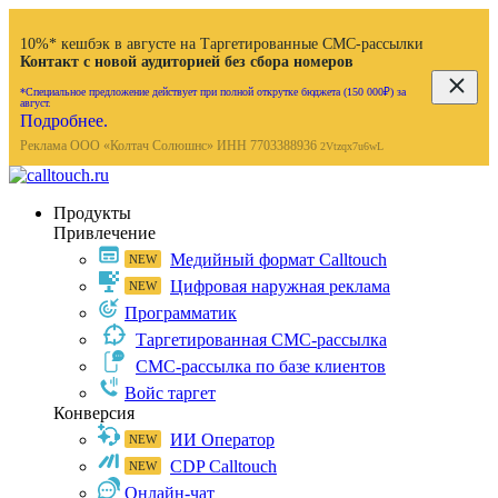
10%* кешбэк в августе на Таргетированные СМС-рассылки
Контакт с новой аудиторией без сбора номеров
*Специальное предложение действует при полной открутке бюджета (150 000₽) за
август.
Подробнее.
Реклама ООО «Колтач Солюшнс» ИНН 7703388936
2Vtzqx7u6wL
Продукты
Привлечение
Медийный формат Calltouch
Цифровая наружная реклама
Программатик
Таргетированная СМС-рассылка
СМС-рассылка по базе клиентов
Войс таргет
Конверсия
ИИ Оператор
CDP Calltouch
Онлайн-чат