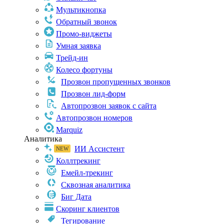
Мультикнопка
Обратный звонок
Промо-виджеты
Умная заявка
Трейд-ин
Колесо фортуны
Прозвон пропущенных звонков
Прозвон лид-форм
Автопрозвон заявок с сайта
Автопрозвон номеров
Marquiz
Аналитика
ИИ Ассистент
Коллтрекинг
Емейл-трекинг
Сквозная аналитика
Биг Дата
Скоринг клиентов
Тегирование