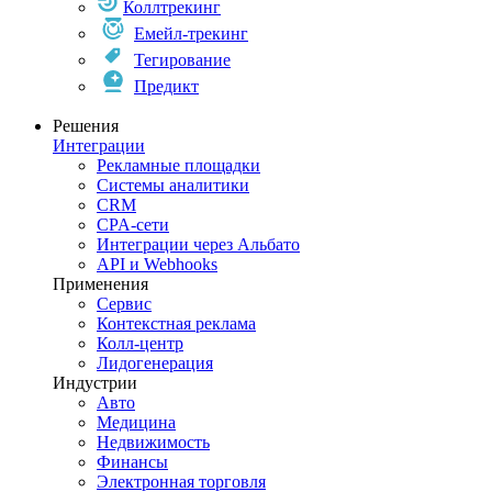
Коллтрекинг
Емейл-трекинг
Тегирование
Предикт
Решения
Интеграции
Рекламные площадки
Системы аналитики
CRM
CPA-сети
Интеграции через Альбато
API и Webhooks
Применения
Сервис
Контекстная реклама
Колл-центр
Лидогенерация
Индустрии
Авто
Медицина
Недвижимость
Финансы
Электронная торговля