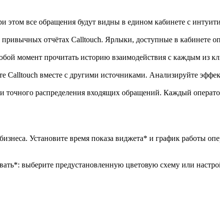
при этом все обращения будут видны в едином кабинете с интуи
 привычных отчётах Calltouch. Ярлыки, доступные в кабинете оп
юбой момент прочитать историю взаимодействия с каждым из кли
те Calltouch вместе с другими источниками. Анализируйте эффе
 и точного распределения входящих обращений. Каждый операто
бизнеса. Установите время показа виджета* и график работы опер
ровать*: выберите предустановленную цветовую схему или настр