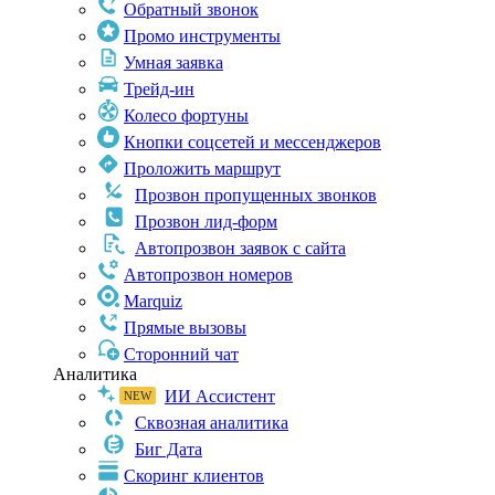
Обратный звонок
Промо инструменты
Умная заявка
Трейд-ин
Колесо фортуны
Кнопки соцсетей и мессенджеров
Проложить маршрут
Прозвон пропущенных звонков
Прозвон лид-форм
Автопрозвон заявок с сайта
Автопрозвон номеров
Marquiz
Прямые вызовы
Сторонний чат
Аналитика
ИИ Ассистент
Сквозная аналитика
Биг Дата
Скоринг клиентов