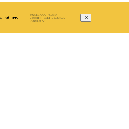
Реклама ООО «Колтач
дробнее.
Солюшнс» ИНН 7703388936
2Vtzqx7u6wL