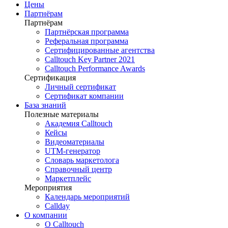
Цены
Партнёрам
Партнёрам
Партнёрская программа
Реферальная программа
Сертифицированные агентства
Calltouch Key Partner 2021
Calltouch Performance Awards
Сертификация
Личный сертификат
Сертификат компании
База знаний
Полезные материалы
Академия Calltouch
Кейсы
Видеоматериалы
UTM-генератор
Словарь маркетолога
Справочный центр
Маркетплейс
Мероприятия
Календарь мероприятий
Callday
О компании
О Calltouch