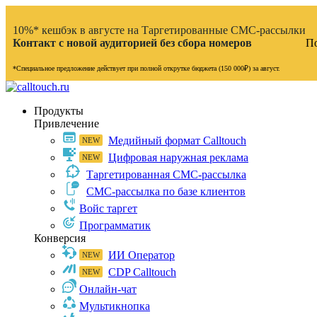
10%* кешбэк в августе на Таргетированные СМС-рассылки
Контакт с новой аудиторией без сбора номеров
По
*Специальное предложение действует при полной открутке бюджета (150 000₽) за август.
Продукты
Привлечение
Медийный формат Calltouch
Цифровая наружная реклама
Таргетированная СМС-рассылка
СМС-рассылка по базе клиентов
Войс таргет
Программатик
Конверсия
ИИ Оператор
CDP Calltouch
Онлайн-чат
Мультикнопка