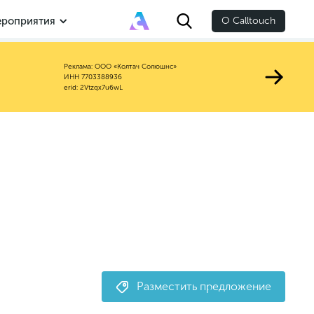
роприятия
О Calltouch
Реклама: ООО «Колтач Солюшнс»
ИНН 7703388936
erid: 2Vtzqx7u6wL
Разместить предложение