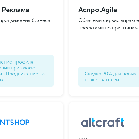
 Реклама
Аспро.Agile
продвижения бизнеса
Облачный сервис управл
проектами по принципам A
писывайтесь в мессенджеры
учайте подборку новых классных предложений
шение профиля
нии при заказе
ги «Продвижение на
Скидка 20% для новых
о»
пользователей