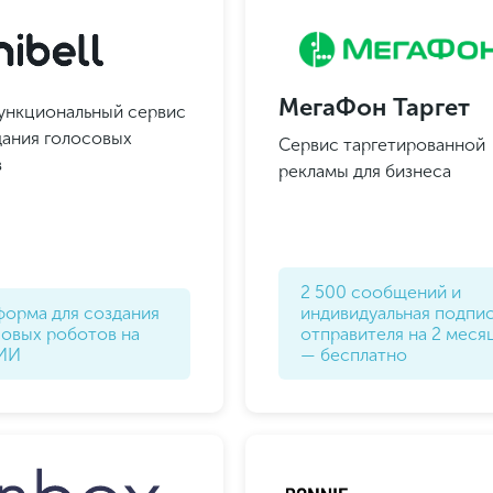
МегаФон Таргет
ункциональный сервис
дания голосовых
Сервис таргетированной
в
рекламы для бизнеса
2 500 сообщений и
форма для создания
индивидуальная подпи
совых роботов на
отправителя на 2 меся
 ИИ
— бесплатно