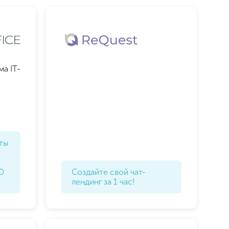
а IT-
кты
O
Создайте свой чат-
лендинг за 1 час!