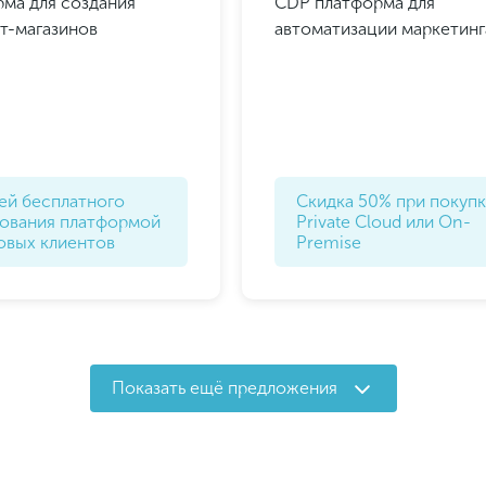
ма для создания
CDP платформа для
т-магазинов
автоматизации маркетинг
ей бесплатного
Скидка 50% при покуп
зования платформой
Private Cloud или On-
овых клиентов
Premise
Показать ещё предложения