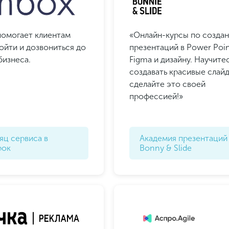
помогает клиентам
«Онлайн-курсы по созда
дойти и дозвониться до
презентаций в Power Poin
бизнеса.
Figma и дизайну. Научите
создавать красивые слай
сделайте это своей
профессией!»
яц сервиса в
Академия презентаций
рок
Bonny & Slide