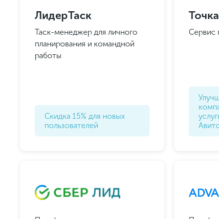
ЛидерТаск
Точка
Таск-менеджер для личного
Сервис 
планирования и командной
работы
Под
И пол
Улуч
компа
Скидка 15% для новых
услу
пользователей
Авит