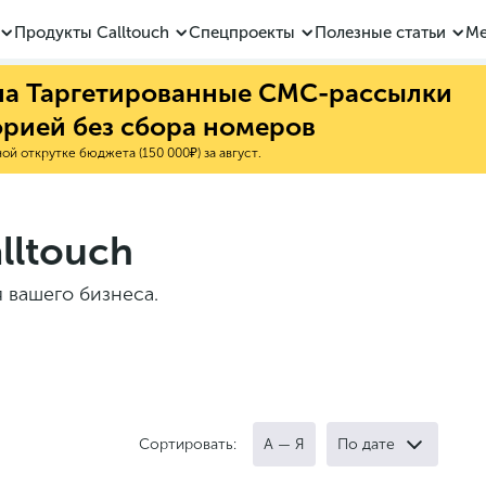
Продукты Calltouch
Спецпроекты
Полезные статьи
Ме
 на Таргетированные СМС-рассылки
орией без сбора номеров
й открутке бюджета (150 000₽) за август.
lltouch
 вашего бизнеса.
Сортировать:
А — Я
По дате