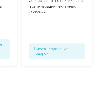
Сервис защиты от скликивания
а
и оптимизации рекламных
кампаний
ке
1 месяц подписки в
подарок