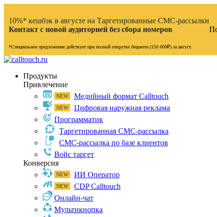
10%* кешбэк в августе на Таргетированные СМС-рассылки
Контакт с новой аудиторией без сбора номеров
По
*Специальное предложение действует при полной открутке бюджета (150 000₽) за август.
Продукты
Привлечение
Медийный формат Calltouch
Цифровая наружная реклама
Программатик
Таргетированная СМС-рассылка
СМС-рассылка по базе клиентов
Войс таргет
Конверсия
ИИ Оператор
CDP Calltouch
Онлайн-чат
Мультикнопка