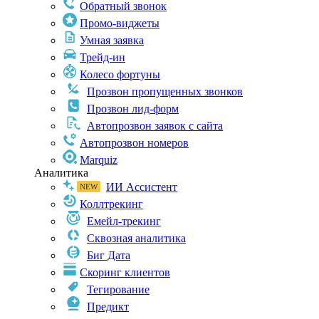
Обратный звонок
Промо-виджеты
Умная заявка
Трейд-ин
Колесо фортуны
Прозвон пропущенных звонков
Прозвон лид-форм
Автопрозвон заявок с сайта
Автопрозвон номеров
Marquiz
Аналитика
ИИ Ассистент
Коллтрекинг
Емейл-трекинг
Сквозная аналитика
Биг Дата
Скоринг клиентов
Тегирование
Предикт