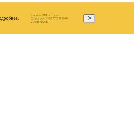
Реклама ООО «Колтач
дробнее.
Солюшнс» ИНН 7703388936
2Vtzqx7u6wL