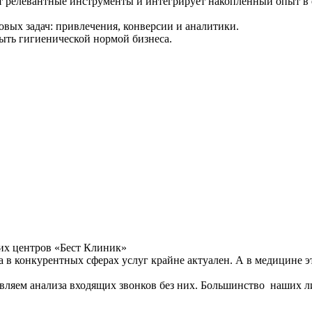
ет релевантные инструменты и интегрирует накопленный опыт в
вых задач: привлечения, конверсии и аналитики.
ыть гигиенической нормой бизнеса.
их центров «Бест Клиник»
та в конкурентных сферах услуг крайне актуален. А в медицине э
ставляем анализа входящих звонков без них. Большинство наших 