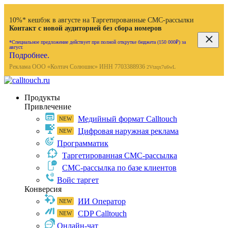
10%* кешбэк в августе на Таргетированные СМС-рассылки
Контакт с новой аудиторией без сбора номеров
*Специальное предложение действует при полной открутке бюджета (150 000₽) за
август.
Подробнее.
Реклама ООО «Колтач Солюшнс» ИНН 7703388936
2Vtzqx7u6wL
Продукты
Привлечение
Медийный формат Calltouch
Цифровая наружная реклама
Программатик
Таргетированная СМС-рассылка
СМС-рассылка по базе клиентов
Войс таргет
Конверсия
ИИ Оператор
CDP Calltouch
Онлайн-чат