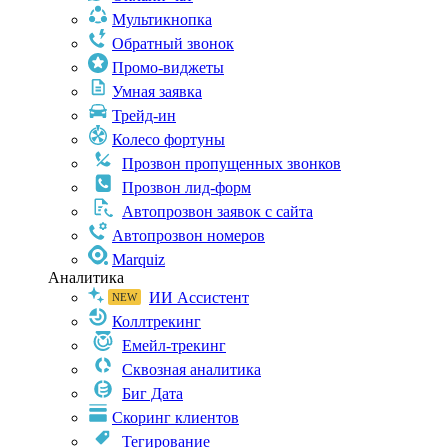
Мультикнопка
Обратный звонок
Промо-виджеты
Умная заявка
Трейд-ин
Колесо фортуны
Прозвон пропущенных звонков
Прозвон лид-форм
Автопрозвон заявок с сайта
Автопрозвон номеров
Marquiz
Аналитика
ИИ Ассистент
Коллтрекинг
Емейл-трекинг
Сквозная аналитика
Биг Дата
Скоринг клиентов
Тегирование