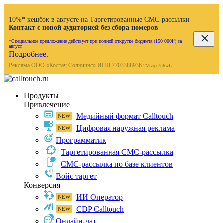
10%* кешбэк в августе на Таргетированные СМС-рассылки
Контакт с новой аудиторией без сбора номеров
*Специальное предложение действует при полной открутке бюджета (150 000₽) за
август.
Подробнее.
Реклама ООО «Колтач Солюшнс» ИНН 7703388936
2Vtzqx7u6wL
Продукты
Привлечение
Медийный формат Calltouch
Цифровая наружная реклама
Программатик
Таргетированная СМС-рассылка
СМС-рассылка по базе клиентов
Войс таргет
Конверсия
ИИ Оператор
CDP Calltouch
Онлайн-чат