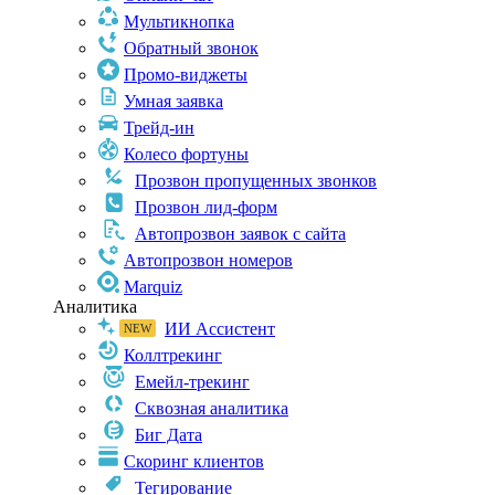
Мультикнопка
Обратный звонок
Промо-виджеты
Умная заявка
Трейд-ин
Колесо фортуны
Прозвон пропущенных звонков
Прозвон лид-форм
Автопрозвон заявок с сайта
Автопрозвон номеров
Marquiz
Аналитика
ИИ Ассистент
Коллтрекинг
Емейл-трекинг
Сквозная аналитика
Биг Дата
Скоринг клиентов
Тегирование