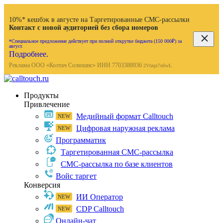
10%* кешбэк в августе на Таргетированные СМС-рассылки
Контакт с новой аудиторией без сбора номеров
*Специальное предложение действует при полной открутке бюджета (150 000₽) за
август.
Подробнее.
Реклама ООО «Колтач Солюшнс» ИНН 7703388936
2Vtzqx7u6wL
Продукты
Привлечение
Медийный формат Calltouch
Цифровая наружная реклама
Программатик
Таргетированная СМС-рассылка
СМС-рассылка по базе клиентов
Войс таргет
Конверсия
ИИ Оператор
CDP Calltouch
Онлайн-чат