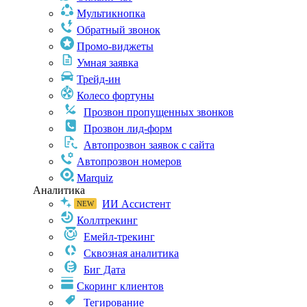
Мультикнопка
Обратный звонок
Промо-виджеты
Умная заявка
Трейд-ин
Колесо фортуны
Прозвон пропущенных звонков
Прозвон лид-форм
Автопрозвон заявок с сайта
Автопрозвон номеров
Marquiz
Аналитика
ИИ Ассистент
Коллтрекинг
Емейл-трекинг
Сквозная аналитика
Биг Дата
Скоринг клиентов
Тегирование