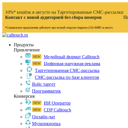
10%* кешбэк в августе на Таргетированные СМС-рассылки
Контакт с новой аудиторией без сбора номеров
По
*Специальное предложение действует при полной открутке бюджета (150 000₽) за август.
Продукты
Привлечение
Медийный формат Calltouch
Цифровая наружная реклама
Таргетированная СМС-рассылка
СМС-рассылка по базе клиентов
Войс таргет
Программатик
Конверсия
ИИ Оператор
CDP Calltouch
Онлайн-чат
Мультикнопка