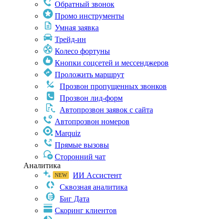
Обратный звонок
Промо инструменты
Умная заявка
Трейд-ин
Колесо фортуны
Кнопки соцсетей и мессенджеров
Проложить маршрут
Прозвон пропущенных звонков
Прозвон лид-форм
Автопрозвон заявок с сайта
Автопрозвон номеров
Marquiz
Прямые вызовы
Сторонний чат
Аналитика
ИИ Ассистент
Сквозная аналитика
Биг Дата
Скоринг клиентов