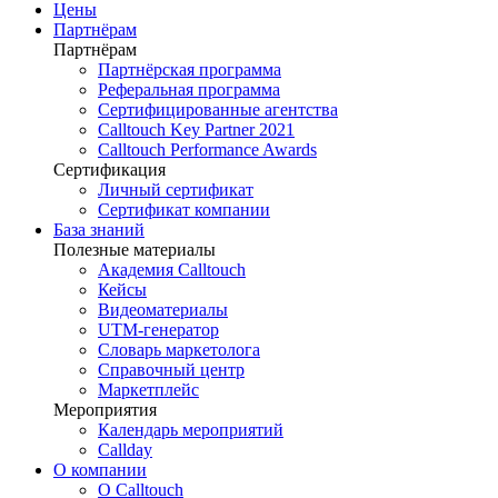
Цены
Партнёрам
Партнёрам
Партнёрская программа
Реферальная программа
Сертифицированные агентства
Calltouch Key Partner 2021
Calltouch Performance Awards
Сертификация
Личный сертификат
Сертификат компании
База знаний
Полезные материалы
Академия Calltouch
Кейсы
Видеоматериалы
UTM-генератор
Словарь маркетолога
Справочный центр
Маркетплейс
Мероприятия
Календарь мероприятий
Callday
О компании
О Calltouch