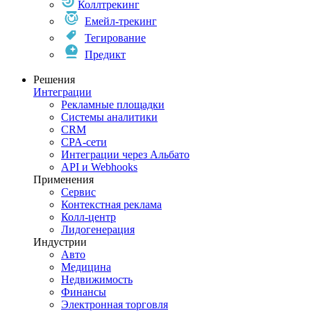
Коллтрекинг
Емейл-трекинг
Тегирование
Предикт
Решения
Интеграции
Рекламные площадки
Системы аналитики
CRM
CPA-сети
Интеграции через Альбато
API и Webhooks
Применения
Сервис
Контекстная реклама
Колл-центр
Лидогенерация
Индустрии
Авто
Медицина
Недвижимость
Финансы
Электронная торговля