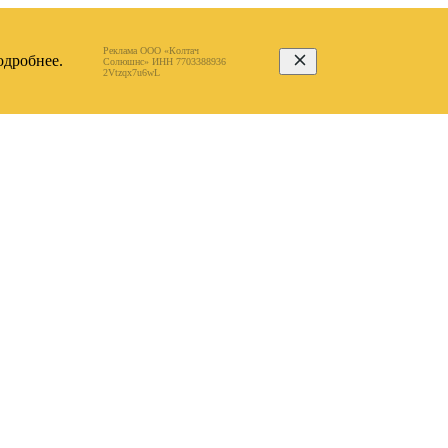
Реклама ООО «Колтач
дробнее.
Солюшнс» ИНН 7703388936
2Vtzqx7u6wL