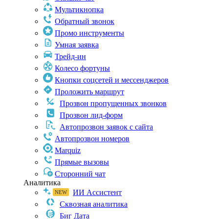
Мультикнопка
Обратный звонок
Промо инструменты
Умная заявка
Трейд-ин
Колесо фортуны
Кнопки соцсетей и мессенджеров
Проложить маршрут
Прозвон пропущенных звонков
Прозвон лид-форм
Автопрозвон заявок с сайта
Автопрозвон номеров
Marquiz
Прямые вызовы
Сторонний чат
Аналитика
ИИ Ассистент
Сквозная аналитика
Биг Дата