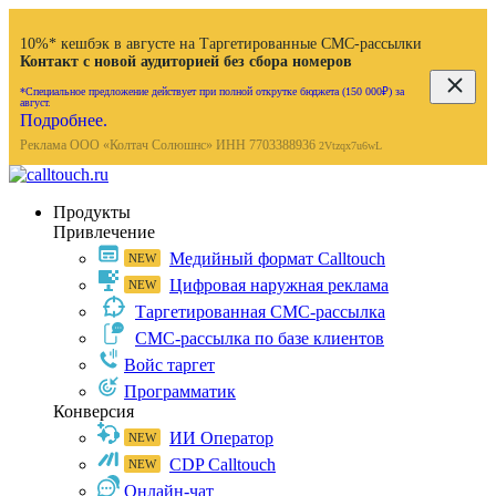
10%* кешбэк в августе на Таргетированные СМС-рассылки
Контакт с новой аудиторией без сбора номеров
*Специальное предложение действует при полной открутке бюджета (150 000₽) за
август.
Подробнее.
Реклама ООО «Колтач Солюшнс» ИНН 7703388936
2Vtzqx7u6wL
Продукты
Привлечение
Медийный формат Calltouch
Цифровая наружная реклама
Таргетированная СМС-рассылка
СМС-рассылка по базе клиентов
Войс таргет
Программатик
Конверсия
ИИ Оператор
CDP Calltouch
Онлайн-чат