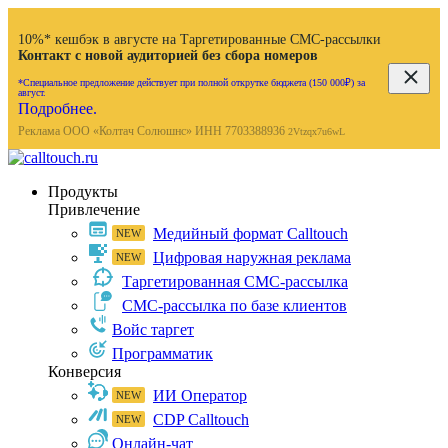
10%* кешбэк в августе на Таргетированные СМС-рассылки
Контакт с новой аудиторией без сбора номеров
*Специальное предложение действует при полной открутке бюджета (150 000₽) за
август.
Подробнее.
Реклама ООО «Колтач Солюшнс» ИНН 7703388936
2Vtzqx7u6wL
Продукты
Привлечение
Медийный формат Calltouch
Цифровая наружная реклама
Таргетированная СМС-рассылка
СМС-рассылка по базе клиентов
Войс таргет
Программатик
Конверсия
ИИ Оператор
CDP Calltouch
Онлайн-чат