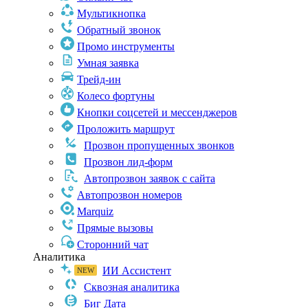
Мультикнопка
Обратный звонок
Промо инструменты
Умная заявка
Трейд-ин
Колесо фортуны
Кнопки соцсетей и мессенджеров
Проложить маршрут
Прозвон пропущенных звонков
Прозвон лид-форм
Автопрозвон заявок с сайта
Автопрозвон номеров
Marquiz
Прямые вызовы
Сторонний чат
Аналитика
ИИ Ассистент
Сквозная аналитика
Биг Дата