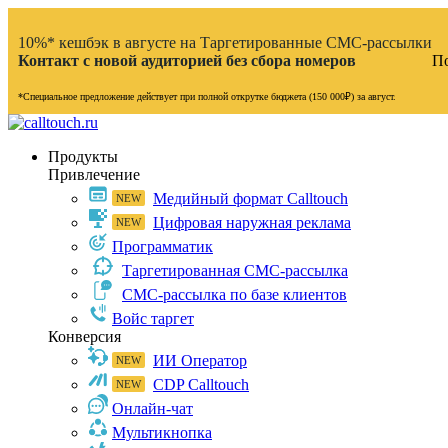
10%* кешбэк в августе на Таргетированные СМС-рассылки
Контакт с новой аудиторией без сбора номеров
По
*Специальное предложение действует при полной открутке бюджета (150 000₽) за август.
Продукты
Привлечение
Медийный формат Calltouch
Цифровая наружная реклама
Программатик
Таргетированная СМС-рассылка
СМС-рассылка по базе клиентов
Войс таргет
Конверсия
ИИ Оператор
CDP Calltouch
Онлайн-чат
Мультикнопка