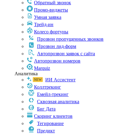
Обратный звонок
Промо-виджеты
Умная заявка
Трейд-ин
Колесо фортуны
Прозвон пропущенных звонков
Прозвон лид-форм
Автопрозвон заявок с сайта
Автопрозвон номеров
Marquiz
Аналитика
ИИ Ассистент
Коллтрекинг
Емейл-трекинг
Сквозная аналитика
Биг Дата
Скоринг клиентов
Тегирование
Предикт