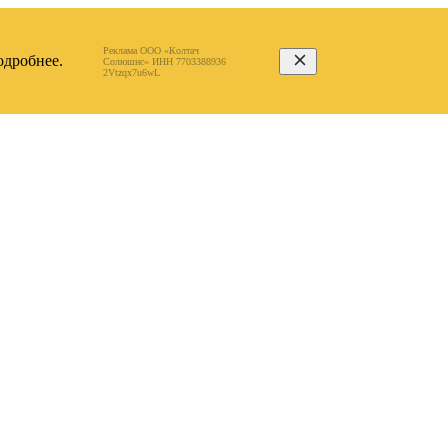
Реклама ООО «Колтач
дробнее.
Солюшнс» ИНН 7703388936
2Vtzqx7u6wL