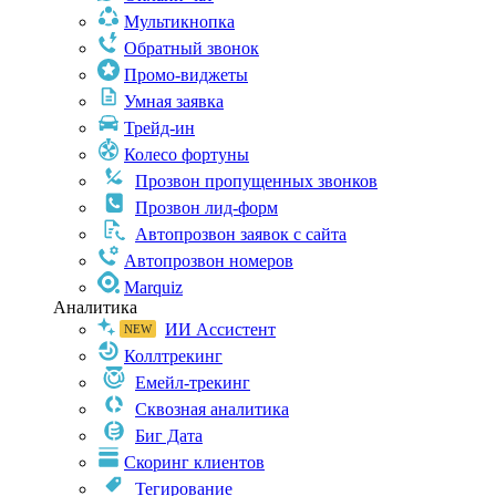
Мультикнопка
Обратный звонок
Промо-виджеты
Умная заявка
Трейд-ин
Колесо фортуны
Прозвон пропущенных звонков
Прозвон лид-форм
Автопрозвон заявок с сайта
Автопрозвон номеров
Marquiz
Аналитика
ИИ Ассистент
Коллтрекинг
Емейл-трекинг
Сквозная аналитика
Биг Дата
Скоринг клиентов
Тегирование