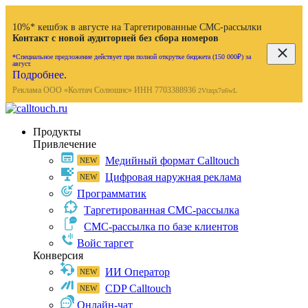
10%* кешбэк в августе на Таргетированные СМС-рассылки
Контакт с новой аудиторией без сбора номеров
*Специальное предложение действует при полной открутке бюджета (150 000₽) за
август.
Подробнее.
Реклама ООО «Колтач Солюшнс» ИНН 7703388936
2Vtzqx7u6wL
Продукты
Привлечение
Медийный формат Calltouch
Цифровая наружная реклама
Программатик
Таргетированная СМС-рассылка
СМС-рассылка по базе клиентов
Войс таргет
Конверсия
ИИ Оператор
CDP Calltouch
Онлайн-чат