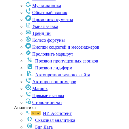
Мультикнопка
Обратный звонок
Промо инструменты
Умная заявка
Трейд-ин
Колесо фортуны
Кнопки соцсетей и мессенджеров
Проложить маршрут
Прозвон пропущенных звонков
Прозвон лид-форм
Автопрозвон заявок с сайта
Автопрозвон номеров
Marquiz
Прямые вызовы
Сторонний чат
Аналитика
ИИ Ассистент
Сквозная аналитика
Биг Дата