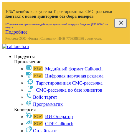
10%* кешбэк в августе на Таргетированные СМС-рассылки
Контакт с новой аудиторией без сбора номеров
*Специальное предложение действует при полной открутке бюджета (150 000₽) за
август.
Подробнее.
Реклама ООО «Колтач Солюшнс» ИНН 7703388936
2Vtzqx7u6wL
Продукты
Привлечение
Медийный формат Calltouch
Цифровая наружная реклама
Таргетированная СМС-рассылка
СМС-рассылка по базе клиентов
Войс таргет
Программатик
Конверсия
ИИ Оператор
CDP Calltouch
Онлайн-чат