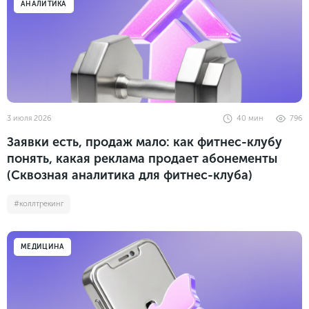
АНАЛИТИКА
Законы и документы
2018
Фитнес
Старт и идеи
2017
Инструменты и сервисы
2016
Продажи и маркетплейсы
Словарь маркетолога
Тесты
3 июля 2026
40
мин
796
Заявки есть, продаж мало: как фитнес-клубу
понять, какая реклама продает абонементы
(Сквозная аналитика для фитнес-клуба)
#коллтрекинг
МЕДИЦИНА