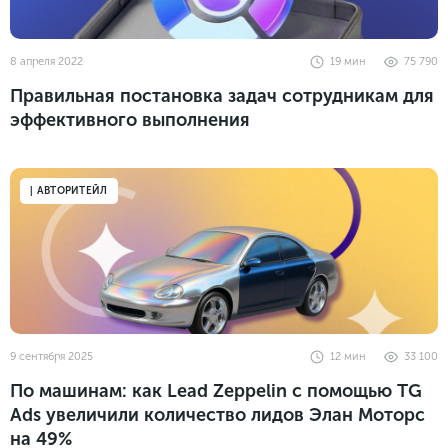
8 апреля 2022
19
мин
75 790
Правильная постановка задач сотрудникам для
эффективного выполнения
| АВТОРИТЕЙЛ
9 сентября 2025
12
мин
33 100
По машинам: как Lead Zeppelin с помощью TG
Ads увеличили количество лидов Элан Моторс
на 49%