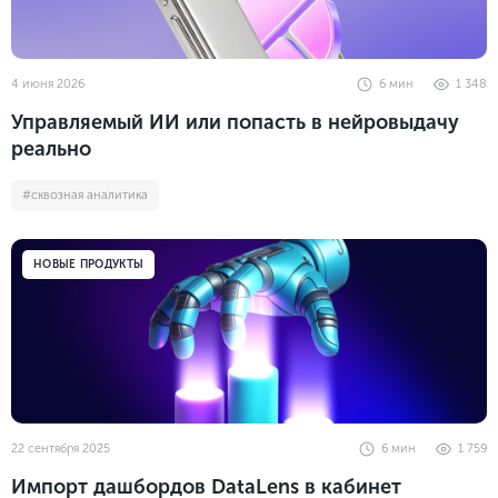
4 июня 2026
6
мин
1 348
Управляемый ИИ или попасть в нейровыдачу
реально
#сквозная аналитика
НОВЫЕ ПРОДУКТЫ
22 сентября 2025
6
мин
1 759
Импорт дашбордов DataLens в кабинет