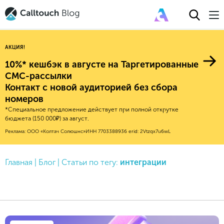
АКЦИЯ!
10%* кешбэк в августе на Таргетированные
СМС-рассылки
Контакт с новой аудиторией без сбора
Авторитейл
номеров
*Специальное предложение действует при полной открутке
2025
Финансы
бюджета (150 000₽) за август.
Новые продукты
Эксплейнеры
2024
Е-коммерс
Реклама: ООО «Колтач Солюшнс»
ИНН 7703388936
erid: 2Vtzqx7u6wL
Индекс здоровья российского
Обновления продуктов Calltouch
2023
Медицина
бизнеса
Привлечение
Конверсия
Главная
|
Блог
|
Статьи по тегу:
интеграции
Обучение работы с инструментами
2022
Недвижимость
Mental Health
Calltouch
Callday
MeetUp
Аналитика
2021
HoReCa
Исследование Out Of Cloud
Вебинары и практикумы
Процессы и управление
2020
Бьюти
Финансы и бухгалтерия
2019
Услуги