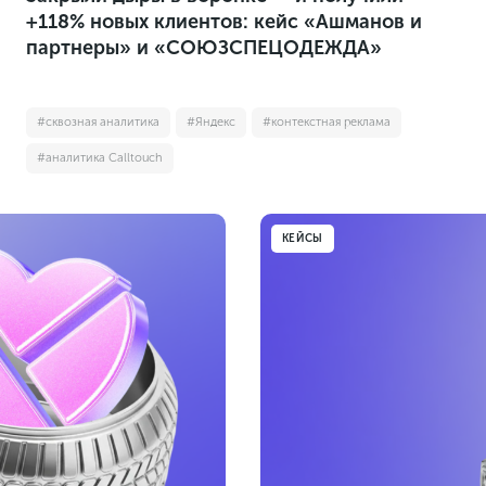
+118% новых клиентов: кейс «Ашманов и
партнеры» и «СОЮЗСПЕЦОДЕЖДА»
#сквозная аналитика
#Яндекс
#контекстная реклама
#аналитика Calltouch
КЕЙСЫ