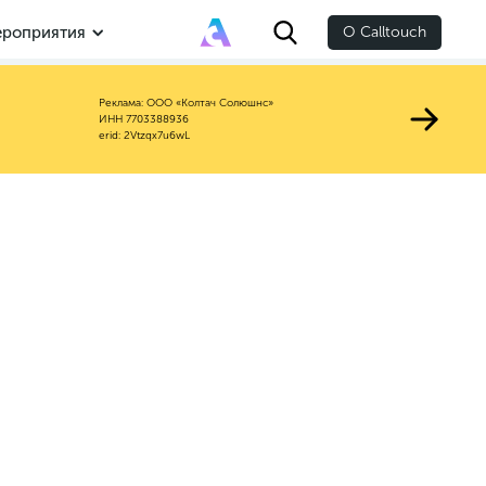
роприятия
О Calltouch
Реклама: ООО «Колтач Солюшнс»
ИНН 7703388936
erid: 2Vtzqx7u6wL