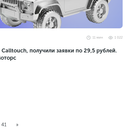
11
мин
1 022
Calltouch, получили заявки по 29,5 рублей.
Моторс
41
»