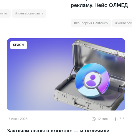
рекламу. Кейс ОЛМЕД
клама
#конверсия сайта
#конверсия Calltouch
#конверси
КЕЙСЫ
17 июля 2026
12
мин
718
Закрыли дыры в воронке — и получили