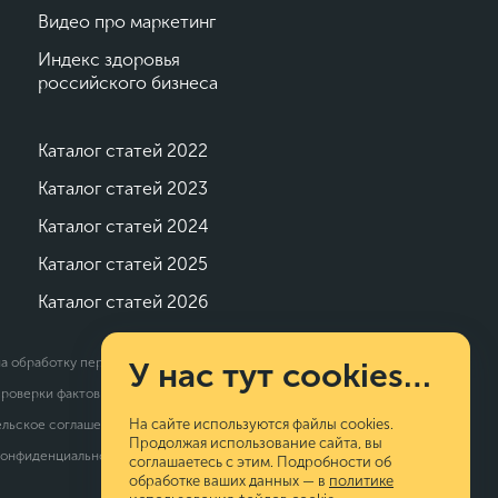
#аналитика Calltouch
#системы аналитики
Видео про маркетинг
ouch
#Промо-ссылки
Индекс здоровья
российского бизнеса
#Смарт-коммуникации
#Смарт-смс
Каталог статей 2022
Каталог статей 2023
Каталог статей 2024
Каталог статей 2025
Каталог статей 2026
на обработку персональных данных
У нас тут cookies…
проверки фактов
На сайте используются файлы cookies.
ельское соглашение
Продолжая использование сайта, вы
конфиденциальности
соглашаетесь с этим. Подробности об
обработке ваших данных — в
политике