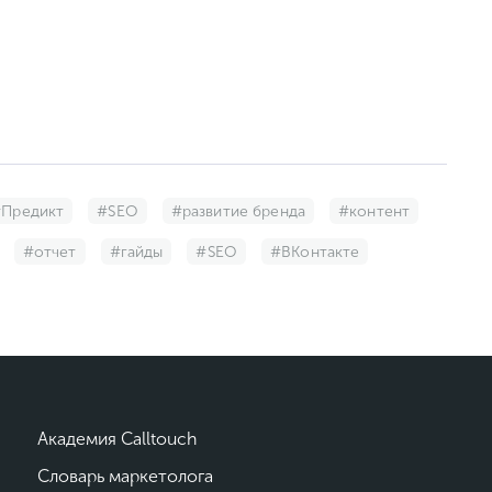
Предикт
#SEO
#развитие бренда
#контент
#отчет
#гайды
#SEO
#ВКонтакте
#маркетплейсы
#CRM-маркетинг
#колл-центр
 сценарии
#e-commerce
#Скоринг клиентов
вон лид-форм
#Промо-лендинг
#Программатик
нлайн-чат
#WhatsApp для бизнеса
Академия Calltouch
Прозвон лид-форм
Словарь маркетолога