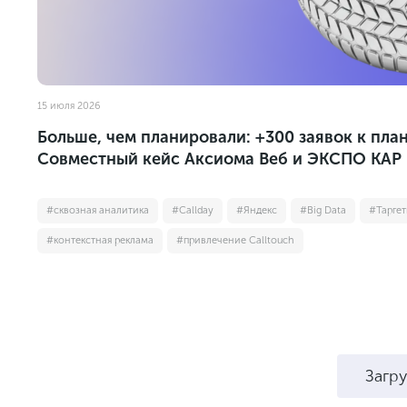
15 июля 2026
Больше, чем планировали: +300 заявок к план
Совместный кейс Аксиома Веб и ЭКСПО КАР
#сквозная аналитика
#Callday
#Яндекс
#Big Data
#Тарге
#контекстная реклама
#привлечение Calltouch
Загр