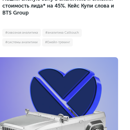
стоимость лида* на 45%. Кейс Купи слова и
BTS Group
#сквозная аналитика
#аналитика Calltouch
#системы аналитики
#Емейл-трекинг