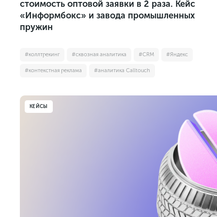
стоимость оптовой заявки в 2 раза. Кейс
«Информбокс» и завода промышленных
пружин
#коллтрекинг
#сквозная аналитика
#CRM
#Яндекс
#контекстная реклама
#аналитика Calltouch
КЕЙСЫ