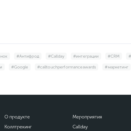
онок
#Антифрод
#Callday
#интеграции
#CRM
#
и
#Google
#calltouchperformanceawards
#маркетинг
#Telegram
#Cкоринг
#Онлайн-чат
#Мультикнопка
#конкуренты
#тренды
#войс таргет
#триггерные
нтский сервис
#Колесо фортуны
#геосервисы
#Проз
топрозвон номеров
#СМС-рассылка по базе клиентов
#О
О продукте
Мероприятия
#управление проектами
#ИИ Ассистент
#MeetUp
#
Коллтрекинг
Callday