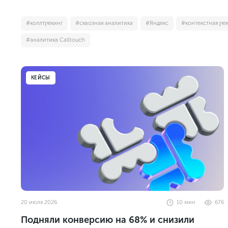
#коллтрекинг
#сквозная аналитика
#Яндекс
#контекстная ре
#аналитика Calltouch
КЕЙСЫ
20 июля 2026
10
мин
676
Подняли конверсию на 68% и снизили