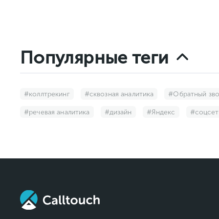
Популярные теги
#коллтрекинг
#сквозная аналитика
#Обратный зв
#речевая аналитика
#дизайн
#Яндекс
#соцсет
#Академия Calltouch
#Email-маркетинг
#CDP
#Big Data
#наши исследования
#омниканальность
#Прозвон пропущенных звонков
#Трейд-ин
#клие
#нейросети
#Таргетированная СМС-рассылка
#Ав
#мессенджеры
#Промо-баннер
#планирование