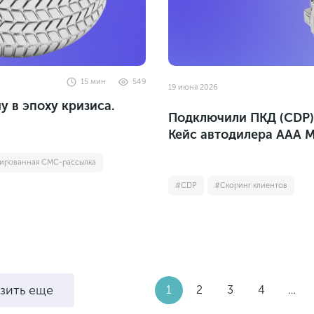
15
мин
549
19 июня 2026
у в эпоху кризиса.
Подключили ПКД (CDP) 
Кейс автодилера ААА 
тированная СМС-рассылка
#CDP
#Скоринг клиентов
узить еще
1
2
3
4
…