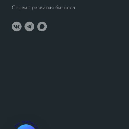
#Таргетированная СМС-рассылка
#развитие бренда
Сервис развития бизнеса
#привлечение Calltouch
#Email-маркетинг
#класс
#Кнопки соцсетей и мессенджеров
#Прямые вызовы
#Промо-лендинги
#Автопрозвон заявок с сайта
#