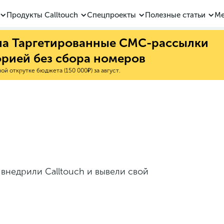
Продукты Calltouch
Спецпроекты
Полезные статьи
Ме
 на Таргетированные СМС-рассылки
орией без сбора номеров
й открутке бюджета (150 000₽) за август.
внедрили Calltouch и вывели свой