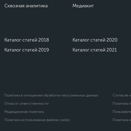
#контекстная реклама
#Умная заявка
#конверсия сайта
Сквозная аналитика
Медиакит
ифайды
#таргет
#медийная реклама
#конверсия Callt
#Проложить маршрут
#Емейл-трекинг
#СМИ
#HR
приложения
#аудитория
#фитнес
Каталог статей 2018
Каталог статей 2020
Каталог статей 2019
Каталог статей 2021
Политика в отношении обработки персональных данных
Согласие 
Отказ от ответственности
Политика 
Редакционная политика
Пользоват
Политика использования файлов cookie
Политика 