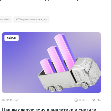
я сайта
#Смарт-коммуникации
КЕЙСЫ
16 июля 2026
8
мин
761
Нашли слепую зону в аналитике и снизили