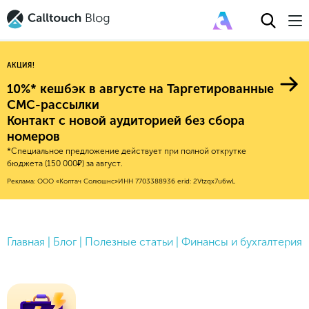
АКЦИЯ!
10%* кешбэк в августе на Таргетированные
СМС-рассылки
Контакт с новой аудиторией без сбора
Авторитейл
номеров
*Специальное предложение действует при полной открутке
2025
Финансы
бюджета (150 000₽) за август.
Новые продукты
Эксплейнеры
2024
Е-коммерс
Реклама: ООО «Колтач Солюшнс»
ИНН 7703388936
erid: 2Vtzqx7u6wL
Индекс здоровья российского
Обновления продуктов Calltouch
2023
Медицина
бизнеса
Привлечение
Конверсия
Обучение работы с инструментами
2022
Недвижимость
Mental Health
Calltouch
Главная
|
Блог
|
Полезные статьи
|
Финансы и бухгалтерия
Callday
MeetUp
Аналитика
2021
HoReCa
Исследование Out Of Cloud
Вебинары и практикумы
Процессы и управление
2020
Бьюти
Финансы и бухгалтерия
2019
Услуги