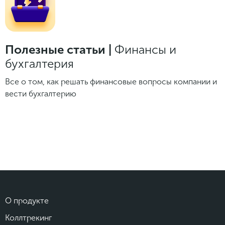
Законы и документы
2018
Фитнес
Старт и идеи
2017
Инструменты и сервисы
2016
Полезные статьи |
Финансы и
Продажи и маркетплейсы
бухгалтерия
Словарь маркетолога
Тесты
Все о том, как решать финансовые вопросы компании и
вести бухгалтерию
О продукте
Коллтрекинг