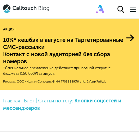
АКЦИЯ!
10%* кешбэк в августе на Таргетированные
СМС-рассылки
Контакт с новой аудиторией без сбора
Авторитейл
номеров
*Специальное предложение действует при полной открутке
2025
Финансы
бюджета (150 000₽) за август.
Новые продукты
Эксплейнеры
2024
Е-коммерс
Реклама: ООО «Колтач Солюшнс»
ИНН 7703388936
erid: 2Vtzqx7u6wL
Индекс здоровья российского
Обновления продуктов Calltouch
2023
Медицина
бизнеса
Привлечение
Конверсия
Главная
|
Блог
|
Статьи по тегу:
Кнопки соцсетей и
Обучение работы с инструментами
2022
Недвижимость
Mental Health
мессенджеров
Calltouch
Callday
MeetUp
Аналитика
2021
HoReCa
Исследование Out Of Cloud
Вебинары и практикумы
Процессы и управление
2020
Бьюти
Финансы и бухгалтерия
2019
Услуги