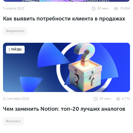
5 апреля 2023
20
мин
79 954
Как выявить потребности клиента в продажах
#маркетинг
| ГАЙДЫ
11 сентября 2024
24
мин
6 772
Чем заменить Notion: топ-20 лучших аналогов
#контент