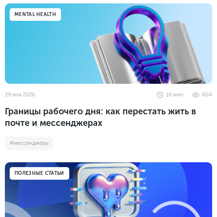
Законы и документы
2018
Фитнес
MENTAL HEALTH
Старт и идеи
2017
Инструменты и сервисы
2016
Продажи и маркетплейсы
Словарь маркетолога
Тесты
29 мая 2026
16
мин
804
Границы рабочего дня: как перестать жить в
почте и мессенджерах
#мессенджеры
ПОЛЕЗНЫЕ СТАТЬИ