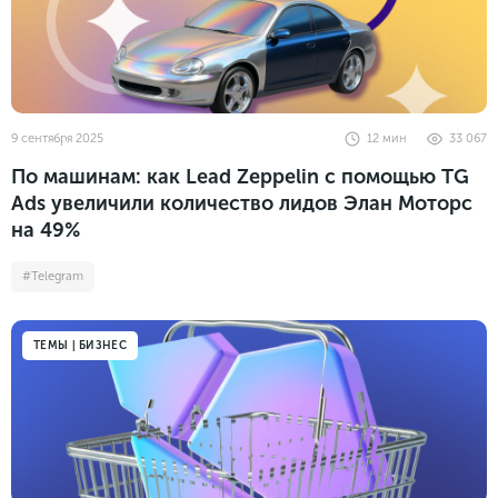
9 сентября 2025
12
мин
33 067
По машинам: как Lead Zeppelin с помощью TG
Ads увеличили количество лидов Элан Моторс
на 49%
#Telegram
ТЕМЫ | БИЗНЕС