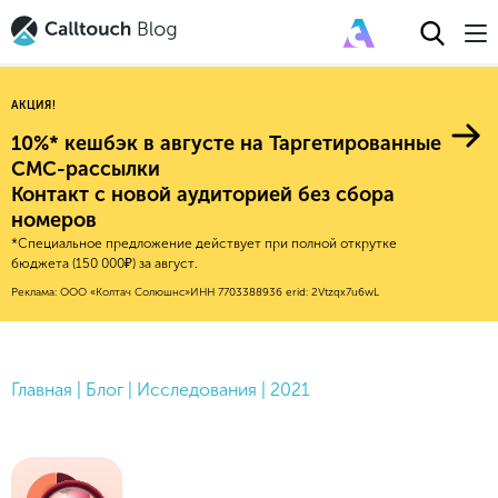
АКЦИЯ!
10%* кешбэк в августе на Таргетированные
СМС-рассылки
Контакт с новой аудиторией без сбора
Авторитейл
номеров
*Специальное предложение действует при полной открутке
2025
Финансы
бюджета (150 000₽) за август.
Новые продукты
Эксплейнеры
2024
Е-коммерс
Реклама: ООО «Колтач Солюшнс»
ИНН 7703388936
erid: 2Vtzqx7u6wL
Индекс здоровья российского
Обновления продуктов Calltouch
2023
Медицина
бизнеса
Привлечение
Конверсия
Обучение работы с инструментами
2022
Недвижимость
Mental Health
Calltouch
Главная
|
Блог
|
Исследования
|
2021
Callday
MeetUp
Аналитика
2021
HoReCa
Исследование Out Of Cloud
Вебинары и практикумы
Процессы и управление
2020
Бьюти
Финансы и бухгалтерия
2019
Услуги