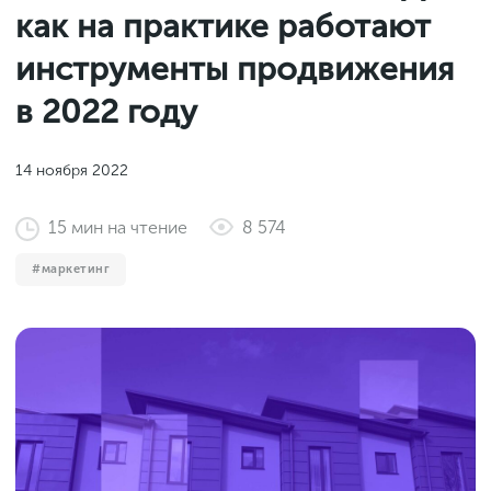
Законы и документы
как на практике работают
2018
Фитнес
Старт и идеи
2017
инструменты продвижения
Инструменты и сервисы
2016
в 2022 году
Продажи и маркетплейсы
Словарь маркетолога
Тесты
14 ноября 2022
15
мин
на чтение
8 574
маркетинг