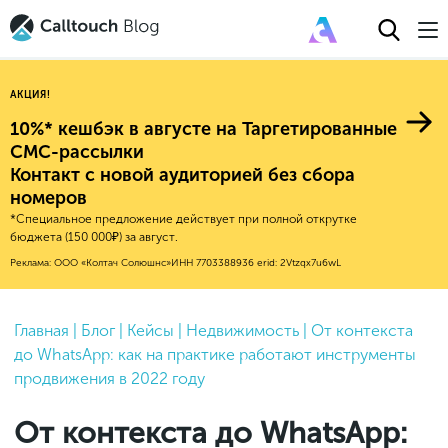
АКЦИЯ!
10%* кешбэк в августе на Таргетированные
СМС-рассылки
Контакт с новой аудиторией без сбора
Авторитейл
номеров
*Специальное предложение действует при полной открутке
2025
Финансы
бюджета (150 000₽) за август.
Новые продукты
Эксплейнеры
2024
Е-коммерс
Реклама: ООО «Колтач Солюшнс»
ИНН 7703388936
erid: 2Vtzqx7u6wL
Индекс здоровья российского
Обновления продуктов Calltouch
2023
Медицина
бизнеса
Привлечение
Конверсия
Обучение работы с инструментами
2022
Главная
|
Блог
|
Кейсы
|
Недвижимость
|
От контекста
Недвижимость
Mental Health
Calltouch
до WhatsApp: как на практике работают инструменты
Callday
MeetUp
Аналитика
2021
HoReCa
продвижения в 2022 году
Исследование Out Of Cloud
Вебинары и практикумы
Процессы и управление
2020
Бьюти
От контекста до WhatsApp:
Финансы и бухгалтерия
2019
Услуги