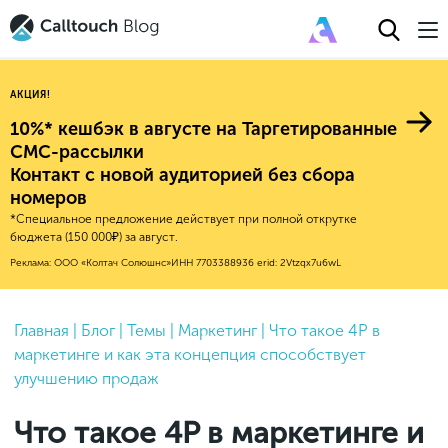
АКЦИЯ!
10%* кешбэк в августе на Таргетированные
СМС-рассылки
Контакт с новой аудиторией без сбора
Авторитейл
номеров
*Специальное предложение действует при полной открутке
2025
Финансы
бюджета (150 000₽) за август.
Новые продукты
Эксплейнеры
2024
Е-коммерс
Реклама: ООО «Колтач Солюшнс»
ИНН 7703388936
erid: 2Vtzqx7u6wL
Индекс здоровья российского
Обновления продуктов Calltouch
2023
Медицина
бизнеса
Привлечение
Конверсия
Обучение работы с инструментами
2022
Главная
|
Блог
|
Темы
|
Маркетинг
|
Что такое 4P в
Недвижимость
Mental Health
Calltouch
маркетинге и как эта концепция способствует
Callday
MeetUp
Аналитика
2021
HoReCa
улучшению продаж
Исследование Out Of Cloud
Вебинары и практикумы
Процессы и управление
2020
Бьюти
Что такое 4P в маркетинге и
Финансы и бухгалтерия
2019
Услуги