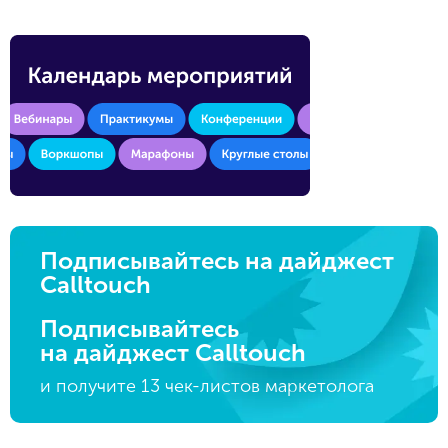
Подписывайтесь на дайджест
Calltouch
Подписывайтесь
на дайджест Calltouch
и получите 13 чек-листов маркетолога