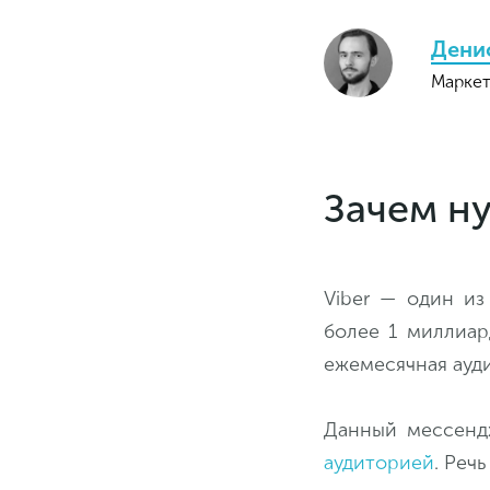
Дени
Маркет
Зачем ну
Viber — один из
более 1 миллиар
ежемесячная ауд
Данный мессенд
аудиторией
. Реч