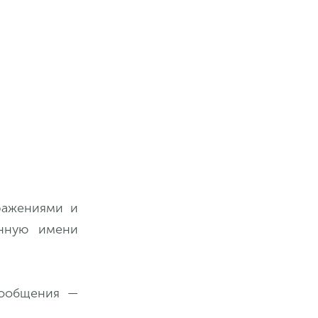
ражениями и
енную имени
сообщения —