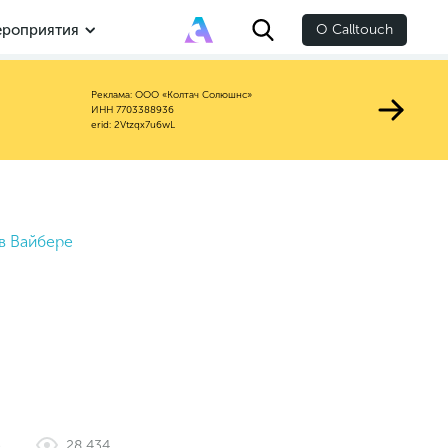
роприятия
О Calltouch
Реклама: ООО «Колтач Солюшнс»
ИНН 7703388936
erid: 2Vtzqx7u6wL
в Вайбере
е
28 434