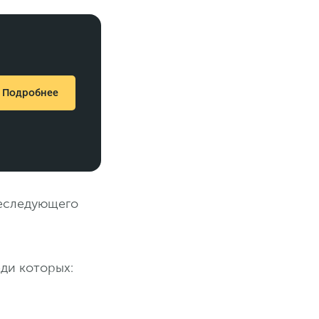
Подробнее
реследующего
ди которых: