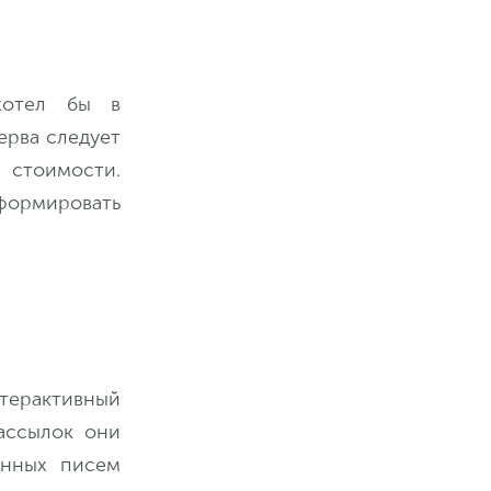
хотел бы в
ерва следует
 стоимости.
формировать
нтерактивный
ассылок они
онных писем