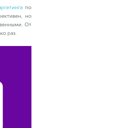
аргетинга
по
ективен, но
твенными. От
ко раз.