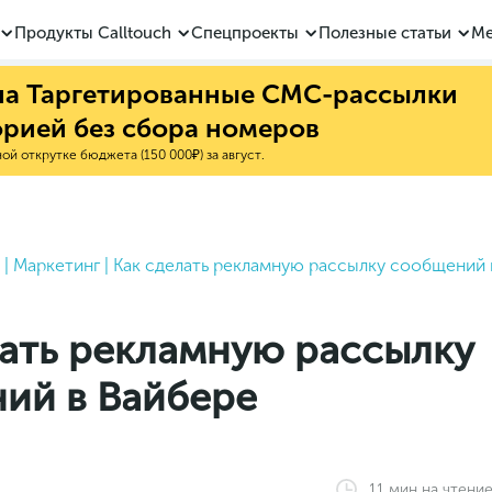
Продукты Calltouch
Спецпроекты
Полезные статьи
Ме
 на Таргетированные СМС-рассылки
орией без сбора номеров
й открутке бюджета (150 000₽) за август.
|
Маркетинг
|
Как сделать рекламную рассылку сообщений 
лать рекламную рассылку
ий в Вайбере
11
мин
на чтени