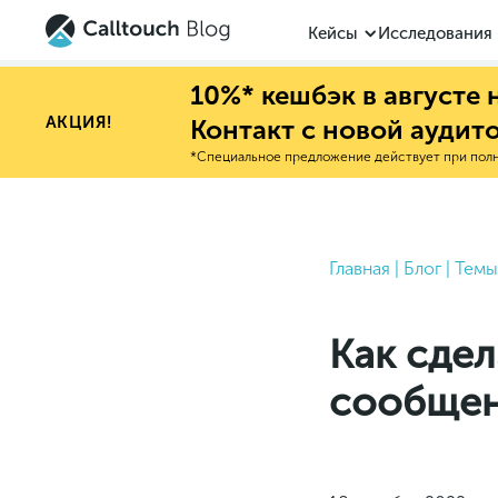
Кейсы
Исследования
10%* кешбэк в августе
АКЦИЯ!
Контакт с новой аудит
*Специальное предложение действует при полно
Главная
|
Блог
|
Темы
Как сде
сообщен