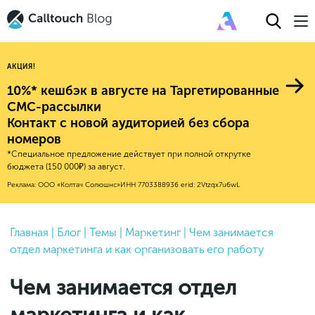
АКЦИЯ!
10%* кешбэк в августе на Таргетированные
СМС-рассылки
Контакт с новой аудиторией без сбора
Авторитейл
номеров
*Специальное предложение действует при полной открутке
2025
Финансы
бюджета (150 000₽) за август.
Новые продукты
Эксплейнеры
2024
Е-коммерс
Реклама: ООО «Колтач Солюшнс»
ИНН 7703388936
erid: 2Vtzqx7u6wL
Индекс здоровья российского
Обновления продуктов Calltouch
2023
Медицина
бизнеса
Привлечение
Конверсия
Обучение работы с инструментами
2022
Главная
|
Блог
|
Темы
|
Маркетинг
|
Чем занимается
Недвижимость
Mental Health
Calltouch
отдел маркетинга и как организовать его работу
Callday
MeetUp
Аналитика
2021
HoReCa
Исследование Out Of Cloud
Вебинары и практикумы
Процессы и управление
2020
Бьюти
Чем занимается отдел
Финансы и бухгалтерия
2019
Услуги