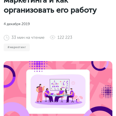
маркетинга и как
Законы и документы
2018
Фитнес
организовать его работу
Старт и идеи
2017
Инструменты и сервисы
2016
4 декабря 2019
Продажи и маркетплейсы
33
мин
на чтение
122 223
Словарь маркетолога
Тесты
маркетинг