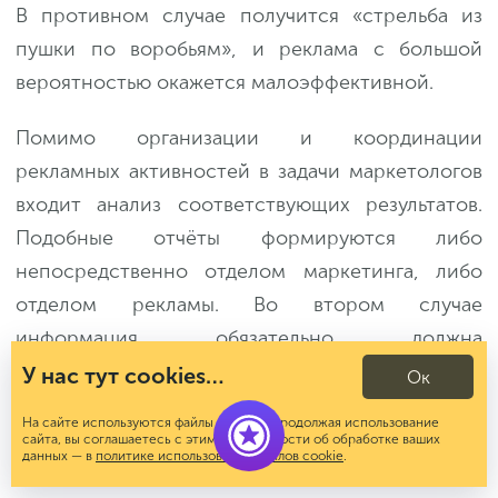
В противном случае получится «стрельба из
пушки по воробьям», и реклама с большой
вероятностью окажется малоэффективной.
Помимо организации и координации
рекламных активностей в задачи маркетологов
входит анализ соответствующих результатов.
Подобные отчёты формируются либо
непосредственно отделом маркетинга, либо
отделом рекламы. Во втором случае
информация обязательно должна
дополнительно анализироваться
У нас тут cookies…
Ок
маркетологами.
На сайте используются файлы cookies. Продолжая использование
сайта, вы соглашаетесь с этим. Подробности об обработке ваших
Промоушн
данных — в
политике использования файлов cookie
.