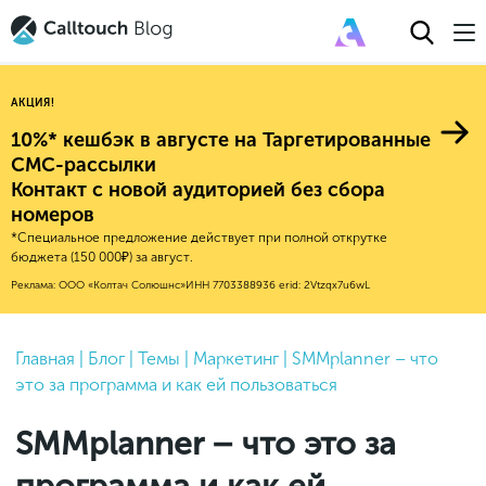
АКЦИЯ!
10%* кешбэк в августе на Таргетированные
СМС-рассылки
Контакт с новой аудиторией без сбора
Авторитейл
номеров
*Специальное предложение действует при полной открутке
2025
Финансы
бюджета (150 000₽) за август.
Новые продукты
Эксплейнеры
2024
Е-коммерс
Реклама: ООО «Колтач Солюшнс»
ИНН 7703388936
erid: 2Vtzqx7u6wL
Индекс здоровья российского
Обновления продуктов Calltouch
2023
Медицина
бизнеса
Привлечение
Конверсия
Обучение работы с инструментами
2022
Главная
|
Блог
|
Темы
|
Маркетинг
|
SMMplanner – что
Недвижимость
Mental Health
Calltouch
это за программа и как ей пользоваться
Callday
MeetUp
Аналитика
2021
HoReCa
Исследование Out Of Cloud
Вебинары и практикумы
Процессы и управление
2020
Бьюти
SMMplanner – что это за
Финансы и бухгалтерия
2019
Услуги