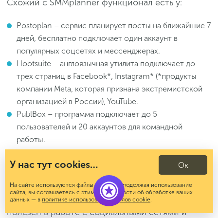
Схожий с SMMplanner функционал есть у:
Postoplan – сервис планирует посты на ближайшие 7
дней, бесплатно подключает один аккаунт в
популярных соцсетях и мессенджерах.
Hootsuite – англоязычная утилита подключает до
трех страниц в Facebook*, Instagram* (*продукты
компании Meta, которая признана экстремистской
организацией в России), YouTube.
PublBox – программа подключает до 5
пользователей и 20 аккаунтов для командной
работы.
Заключение
У нас тут cookies…
Ок
На сайте используются файлы cookies. Продолжая использование
сайта, вы соглашаетесь с этим. Подробности об обработке ваших
Сервис отложенного постинга SMMplanner
данных — в
политике использования файлов cookie
.
полезен в работе с социальными сетями и