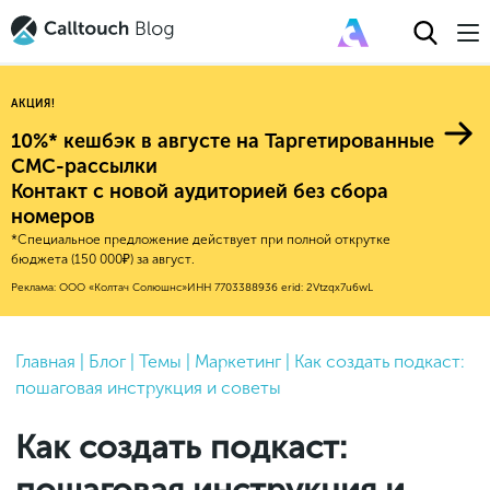
АКЦИЯ!
10%* кешбэк в августе на Таргетированные
СМС-рассылки
Контакт с новой аудиторией без сбора
Авторитейл
номеров
*Специальное предложение действует при полной открутке
2025
Финансы
бюджета (150 000₽) за август.
Новые продукты
Эксплейнеры
2024
Е-коммерс
Реклама: ООО «Колтач Солюшнс»
ИНН 7703388936
erid: 2Vtzqx7u6wL
Индекс здоровья российского
Обновления продуктов Calltouch
2023
Медицина
бизнеса
Привлечение
Конверсия
Обучение работы с инструментами
2022
Главная
|
Блог
|
Темы
|
Маркетинг
|
Как создать подкаст:
Недвижимость
Mental Health
Calltouch
пошаговая инструкция и советы
Callday
MeetUp
Аналитика
2021
HoReCa
Исследование Out Of Cloud
Вебинары и практикумы
Процессы и управление
2020
Бьюти
Как создать подкаст:
Финансы и бухгалтерия
2019
Услуги