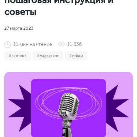
пошаговая инструкция и
Законы и документы
2018
Фитнес
советы
Старт и идеи
2017
Инструменты и сервисы
2016
27 марта 2023
Продажи и маркетплейсы
11
мин
на чтение
11 636
Словарь маркетолога
Тесты
контент
маркетинг
гайды