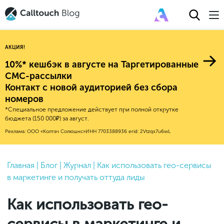
АКЦИЯ!
10%* кешбэк в августе на Таргетированные
СМС-рассылки
Контакт с новой аудиторией без сбора
Авторитейл
номеров
*Специальное предложение действует при полной открутке
2025
Финансы
бюджета (150 000₽) за август.
Новые продукты
Эксплейнеры
2024
Е-коммерс
Реклама: ООО «Колтач Солюшнс»
ИНН 7703388936
erid: 2Vtzqx7u6wL
Индекс здоровья российского
Обновления продуктов Calltouch
2023
Медицина
бизнеса
Привлечение
Конверсия
Обучение работы с инструментами
2022
Главная
|
Блог
|
Журнал
|
Как использовать гео-сервисы
Недвижимость
Mental Health
Calltouch
в маркетинге и получать оттуда лиды
Callday
MeetUp
Аналитика
2021
HoReCa
Исследование Out Of Cloud
Вебинары и практикумы
Процессы и управление
2020
Бьюти
Как использовать гео-
Финансы и бухгалтерия
2019
Услуги