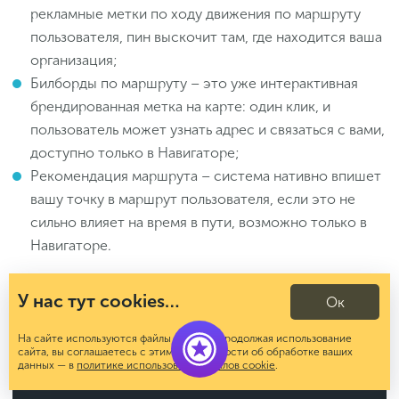
рекламные метки по ходу движения по маршруту
пользователя, пин выскочит там, где находится ваша
организация;
Билборды по маршруту – это уже интерактивная
брендированная метка на карте: один клик, и
пользователь может узнать адрес и связаться с вами,
доступно только в Навигаторе;
Рекомендация маршрута – система нативно впишет
вашу точку в маршрут пользователя, если это не
сильно влияет на время в пути, возможно только в
Навигаторе.
Как видите, здесь большое разнообразие
У нас тут cookies…
Ок
форматов – есть где поэкспериментировать и
развернуться.
На сайте используются файлы cookies. Продолжая использование
сайта, вы соглашаетесь с этим. Подробности об обработке ваших
данных — в
политике использования файлов cookie
.