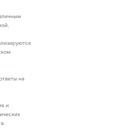
азличным
ной,
ализируются
ском
ответы на
ия и
ических
а.