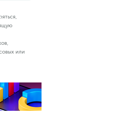
ряться,
дящую
ков,
совых или