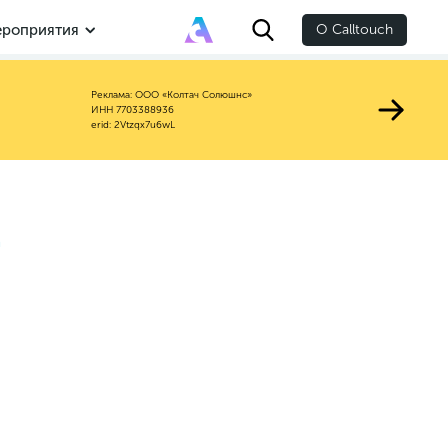
роприятия
О Calltouch
Реклама: ООО «Колтач Солюшнс»
ИНН 7703388936
erid: 2Vtzqx7u6wL
а