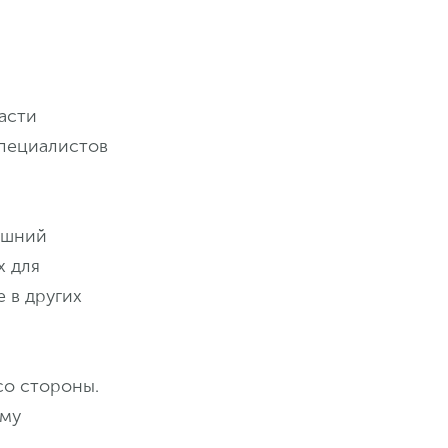
асти
специалистов
ешний
х для
 в других
со стороны.
ему