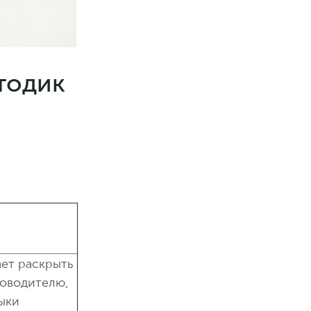
тодик
ет раскрыть
ководителю,
ыки