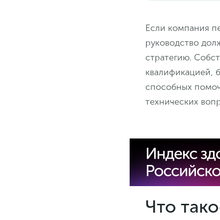
Если компания п
руководство дол
стратегию. Собс
квалификацией, б
способных помоч
технических воп
Что тако