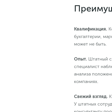
Преимущ
Квалификация.
Ко
бухгалтерии, мар
может не быть.
Опыт.
Штатный с
специалист наблю
анализа положени
компаниях.
Свежий взгляд.
К
У штатных сотру
консультанту про