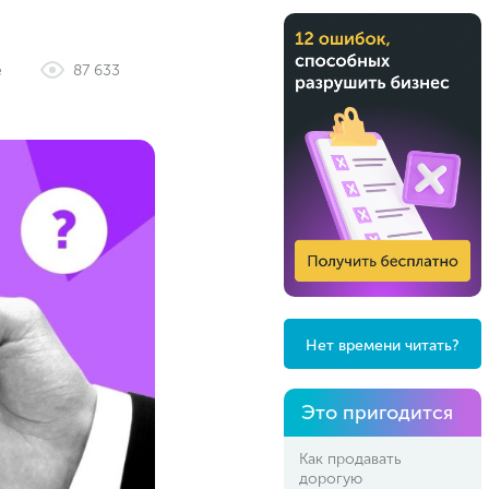
е
87 633
Нет времени читать?
Это пригодится
Как продавать
дорогую