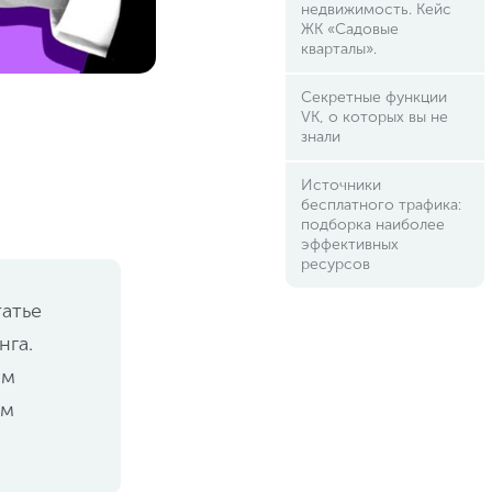
недвижимость. Кейс
ЖК «Садовые
кварталы».
Секретные функции
VK, о которых вы не
знали
Источники
бесплатного трафика:
подборка наиболее
эффективных
ресурсов
татье
нга.
им
ам