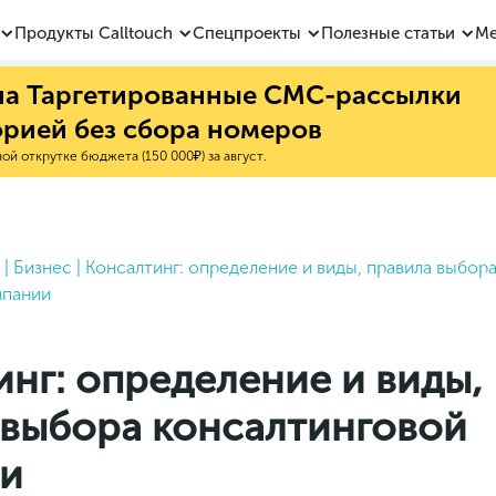
Продукты Calltouch
Спецпроекты
Полезные статьи
Ме
 на Таргетированные СМС-рассылки
орией без сбора номеров
й открутке бюджета (150 000₽) за август.
|
Бизнес
|
Консалтинг: определение и виды, правила выбор
мпании
нг: определение и виды,
 выбора консалтинговой
и