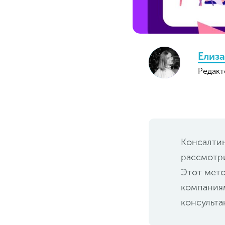
Елиза
Редакт
Консалтин
рассмотри
Этот мето
компаниям
консульта