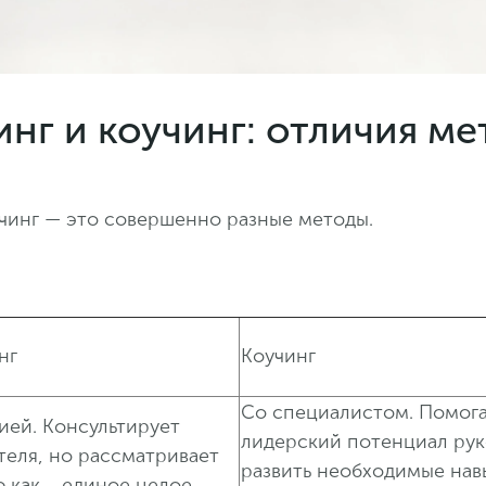
нг и коучинг: отличия ме
учинг — это совершенно разные методы.
нг
Коучинг
Со специалистом. Помога
ией. Консультирует
лидерский потенциал ру
теля, но рассматривает
развить необходимые нав
 как единое целое