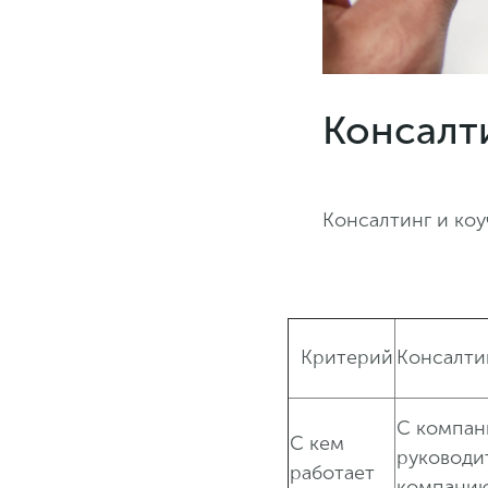
Консалти
Консалтинг и ко
Критерий
Консалти
С компан
С кем
руководи
работает
компанию