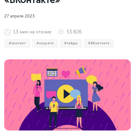
«ВКонтакте»
Законы и документы
2018
Фитнес
Старт и идеи
2017
27 апреля 2023
Инструменты и сервисы
2016
13
мин
на чтение
53 826
Продажи и маркетплейсы
контент
соцсети
гайды
ВКонтакте
Словарь маркетолога
Тесты