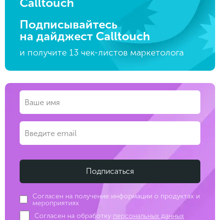
Calltouch
Подписывайтесь
на дайджест Calltouch
и получите 13 чек-листов маркетолога
Согласен на получение информации о продуктах и
мероприятиях
Согласен на обработку
персональных данных