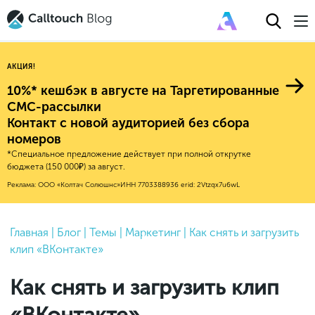
АКЦИЯ!
10%* кешбэк в августе на Таргетированные
СМС-рассылки
Контакт с новой аудиторией без сбора
Авторитейл
номеров
*Специальное предложение действует при полной открутке
2025
Финансы
бюджета (150 000₽) за август.
Новые продукты
Эксплейнеры
2024
Е-коммерс
Реклама: ООО «Колтач Солюшнс»
ИНН 7703388936
erid: 2Vtzqx7u6wL
Индекс здоровья российского
Обновления продуктов Calltouch
2023
Медицина
бизнеса
Привлечение
Конверсия
Обучение работы с инструментами
2022
Главная
|
Блог
|
Темы
|
Маркетинг
|
Как снять и загрузить
Недвижимость
Mental Health
Calltouch
клип «ВКонтакте»
Callday
MeetUp
Аналитика
2021
HoReCa
Исследование Out Of Cloud
Вебинары и практикумы
Процессы и управление
2020
Бьюти
Как снять и загрузить клип
Финансы и бухгалтерия
2019
Услуги