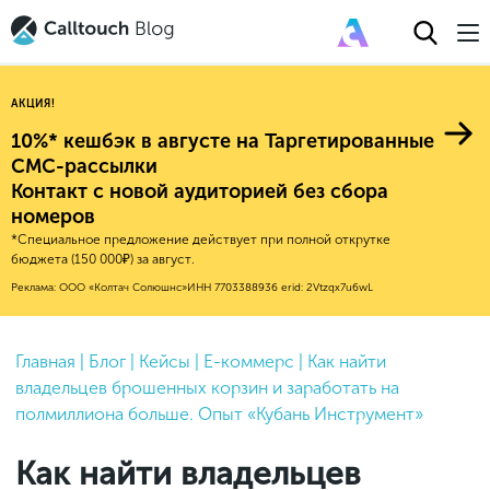
АКЦИЯ!
10%* кешбэк в августе на Таргетированные
СМС-рассылки
Контакт с новой аудиторией без сбора
Авторитейл
номеров
*Специальное предложение действует при полной открутке
2025
Финансы
бюджета (150 000₽) за август.
Новые продукты
Эксплейнеры
2024
Е-коммерс
Реклама: ООО «Колтач Солюшнс»
ИНН 7703388936
erid: 2Vtzqx7u6wL
Индекс здоровья российского
Обновления продуктов Calltouch
2023
Медицина
бизнеса
Привлечение
Конверсия
Обучение работы с инструментами
2022
Главная
|
Блог
|
Кейсы
|
Е-коммерс
|
Как найти
Недвижимость
Mental Health
Calltouch
владельцев брошенных корзин и заработать на
Callday
MeetUp
Аналитика
2021
HoReCa
полмиллиона больше. Опыт «Кубань Инструмент»
Исследование Out Of Cloud
Вебинары и практикумы
Процессы и управление
2020
Бьюти
Как найти владельцев
Финансы и бухгалтерия
2019
Услуги