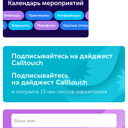
Подписывайтесь на дайджест
Calltouch
Подписывайтесь
на дайджест Calltouch
и получите 13 чек-листов маркетолога