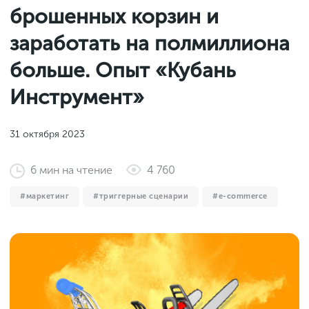
Законы и документы
брошенных корзин и
2018
Фитнес
Старт и идеи
2017
заработать на полмиллиона
Инструменты и сервисы
2016
больше. Опыт «Кубань
Продажи и маркетплейсы
Инструмент»
Словарь маркетолога
Тесты
31 октября 2023
6
мин
на чтение
4 760
маркетинг
триггерные сценарии
e-commerce